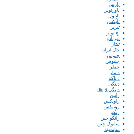
پارس
پاورتولز
تاپتول
تاپکس
تبریز
تچ تولز
تورنادو
تیتان
جک ایران
جنوس
جنیوس
چملر
دامار
داناکو
دینگی
دینگی.dingi
رابین
راویکس
رونیکس
ریکو
زانگو چین
ساتوک چین
سایموند