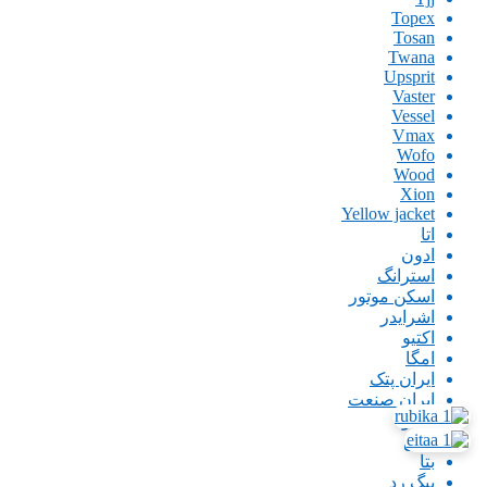
Topex
Tosan
Twana
Upsprit
Vaster
Vessel
Vmax
Wofo
Wood
Xion
Yellow jacket
اتا
ادون
استرانگ
اسکن موتور
اشرایدر
اکتیو
امگا
ایران پتک
ایران صنعت
اینگو
باس
بتا
بیگ رد