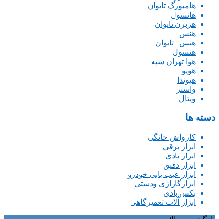
هامبورگ تایوان
هانسول
هزبرن تایوان
هنس
هنس _تایوان
هنسول
هوا تهران سپه
هویو
هیوندا
واستر
ویتال
دسته ها
کارواش خانگی
ابزار برقی
ابزار بادی
ابزار دقیق
ابزار عیب یابی خودرو
ابزارگاراژی ودستی
بکس بادی
ابزار آلات تعمیرگاهی