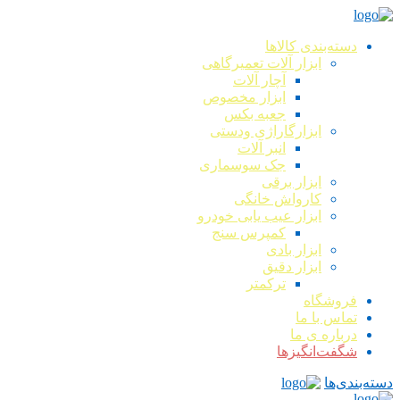
دسته‌بندی کالاها
ابزار آلات تعمیرگاهی
آچار آلات
ابزار مخصوص
جعبه بکس
ابزارگاراژی ودستی
انبر آلات
جک سوسماری
ابزار برقی
کارواش خانگی
ابزار عیب یابی خودرو
کمپرس سنج
ابزار بادی
ابزار دقیق
ترکمتر
فروشگاه
تماس با ما
درباره ی ما
شگفت‌انگیزها
دسته‌بندی‌ها