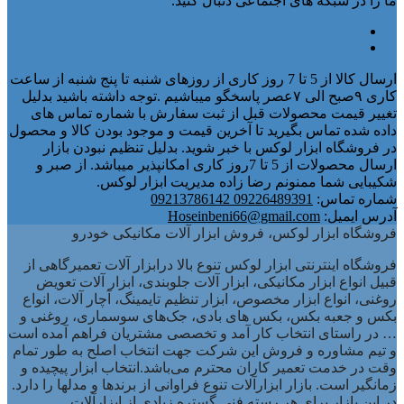
ما را در شبکه های اجتماعی دنبال کنید.
ارسال کالا از 5 تا 7 روز کاری از روزهای شنبه تا پنج شنبه از ساعت
کاری ۹صبح الی ۷عصر پاسخگو میباشیم .توجه داشته باشید بدلیل
تغییر قیمت محصولات قبل از ثبت سفارش با شماره تماس های
داده شده تماس بگیرید تا آخرین قیمت و موجود بودن کالا و محصول
در فروشگاه ابزار لوکس با خبر شوید. بدلیل تنظیم نبودن بازار
ارسال محصولات از 5 تا 7روز کاری امکانپذیر میباشد. از صبر و
شکیبایی شما ممنونم رضا زاده مدیریت ابزار لوکس.
شماره تماس:
09226489391 09213786142
آدرس ایمیل:
Hoseinbeni66@gmail.com
فروشگاه ابزار لوکس، فروش ابزار آلات مکانیکی خودرو
فروشگاه اینترنتی ابزار لوکس تنوع بالا درابزار آلات تعمیرگاهی از
قبیل انواع ابزار مکانیکی، ابزار آلات جلوبندی، ابزار آلات تعویض
روغنی، انواع ابزار مخصوص، ابزار تنظیم تایمینگ، آچار آلات، انواع
بکس و جعبه بکس، بکس های بادی، جک‌های سوسماری، روغنی و
… در راستای انتخاب کار آمد و تخصصی مشتریان فراهم آمده است
و تیم مشاوره و فروش این شرکت جهت انتخاب اصلح به طور تمام
وقت در خدمت تعمیر کاران محترم می‌باشد.انتخاب ابزار پیچیده و
زمانگیر است. بازار ابزارآلات تنوع فراوانی از برندها و مدلها را دارد.
در این بازار برای هر رسته فنی گستره زیادی از ابزارآلات