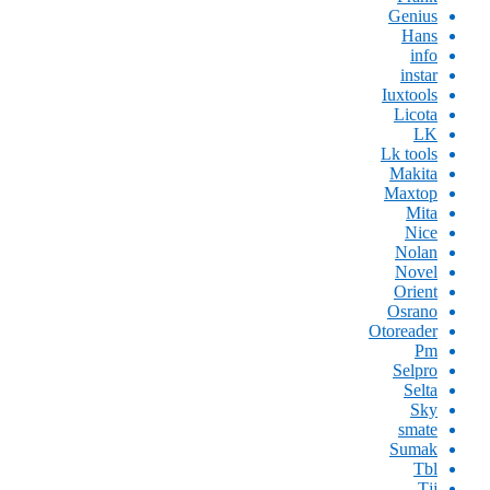
Genius
Hans
info
instar
Iuxtools
Licota
LK
Lk tools
Makita
Maxtop
Mita
Nice
Nolan
Novel
Orient
Osrano
Otoreader
Pm
Selpro
Selta
Sky
smate
Sumak
Tbl
Tjj