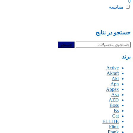
0
مقایسه
جستجو در نتایج
جستجو
جستجو
برای:
برند
Active
Akraft
Akt
Apn
Appex
Asa
AZD
Boss
Bs
Cat
ELLITE
Flink
Frank