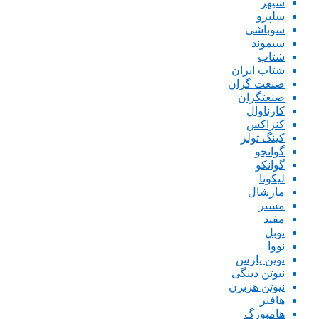
سپهر
سلپرو
سوباشی
سیموند
شتاب
شتاب ایران
صنعت گران
صنعتگران
کارناوال
کنزاکس
کینگ تولز
گوانجو
گوانکو
لیکوتا
مارشال
مستر
مفید
نوبل
نووا
نوین پارس
نیوتن دینگی
نیوتن هزبرن
هافنر
هامبورگ