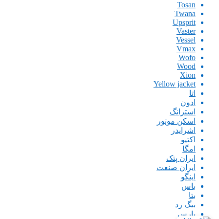
Tosan
Twana
Upsprit
Vaster
Vessel
Vmax
Wofo
Wood
Xion
Yellow jacket
اتا
ادون
استرانگ
اسکن موتور
اشرایدر
اکتیو
امگا
ایران پتک
ایران صنعت
اینگو
باس
بتا
بیگ رد
پارس