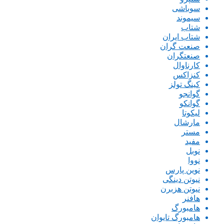
سوباشی
سیموند
شتاب
شتاب ایران
صنعت گران
صنعتگران
کارناوال
کنزاکس
کینگ تولز
گوانجو
گوانکو
لیکوتا
مارشال
مستر
مفید
نوبل
نووا
نوین پارس
نیوتن دینگی
نیوتن هزبرن
هافنر
هامبورگ
هامبورگ تایوان