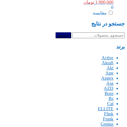
1,900,000
تومان
0
مقایسه
جستجو در نتایج
جستجو
جستجو
برای:
برند
Active
Akraft
Akt
Apn
Appex
Asa
AZD
Boss
Bs
Cat
ELLITE
Flink
Frank
Genius