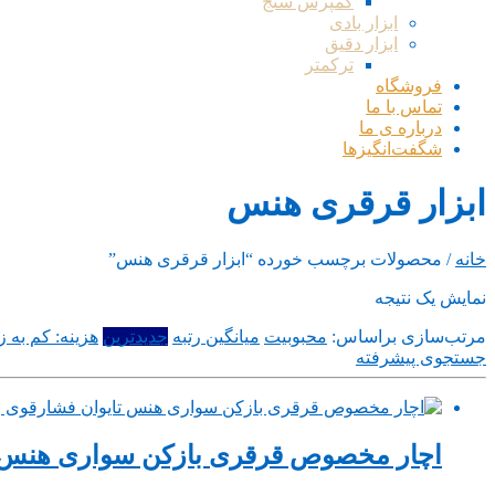
کمپرس سنج
ابزار بادی
ابزار دقیق
ترکمتر
فروشگاه
تماس با ما
درباره ی ما
شگفت‌انگیزها
ابزار قرقری هنس
خانه
/ محصولات برچسب خورده “ابزار قرقری هنس”
نمایش یک نتیجه
مرتب‌سازی براساس:
محبوبیت
میانگین رتبه
جدیدترین
هزینه: کم به زی
جستجوی پیشرفته
اچار مخصوص قرقری بازکن سواری هنس ت