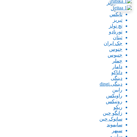
پاورتولز
تاپتول
تاپکس
تبریز
تچ تولز
تورنادو
تیتان
جک ایران
جنوس
جنیوس
چملر
دامار
داناکو
دینگی
دینگی.dingi
رابین
راویکس
رونیکس
ریکو
زانگو چین
ساتوک چین
سایموند
سپهر
سلپرو