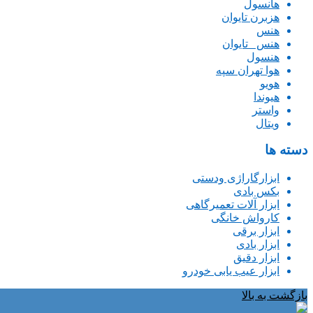
هانسول
هزبرن تایوان
هنس
هنس _تایوان
هنسول
هوا تهران سپه
هویو
هیوندا
واستر
ویتال
دسته ها
ابزارگاراژی ودستی
بکس بادی
ابزار آلات تعمیرگاهی
کارواش خانگی
ابزار برقی
ابزار بادی
ابزار دقیق
ابزار عیب یابی خودرو
بازگشت به بالا