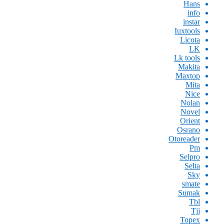
Hans
info
instar
Iuxtools
Licota
LK
Lk tools
Makita
Maxtop
Mita
Nice
Nolan
Novel
Orient
Osrano
Otoreader
Pm
Selpro
Selta
Sky
smate
Sumak
Tbl
Tjj
Topex