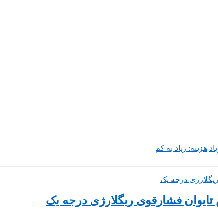
اد
هزینه: زیاد به کم
ایوان فشارقوی ریگلارژی درجه یک