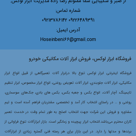
از صبر و شکیبایی شما ممنونم رضا زاده مدیریت ابزار لوکس.
شماره تماس:
09226489391 09213786142
آدرس ایمیل:
Hoseinbeni66@gmail.com
فروشگاه ابزار لوکس، فروش ابزار آلات مکانیکی خودرو
فروشگاه اینترنتی ابزار لوکس تنوع بالا درابزار آلات تعمیرگاهی از قبیل انواع ابزار
مکانیکی، ابزار آلات جلوبندی، ابزار آلات تعویض روغنی، انواع ابزار مخصوص، ابزار تنظیم
تایمینگ، آچار آلات، انواع بکس و جعبه بکس، بکس های بادی، جک‌های سوسماری،
روغنی و … در راستای انتخاب کار آمد و تخصصی مشتریان فراهم آمده است و تیم
مشاوره و فروش این شرکت جهت انتخاب اصلح به طور تمام وقت در خدمت تعمیر
کاران محترم می‌باشد.انتخاب ابزار پیچیده و زمانگیر است. بازار ابزارآلات تنوع فراوانی از
برندها و مدلها را دارد. در این بازار برای هر رسته فنی گستره زیادی از ابزارآلات