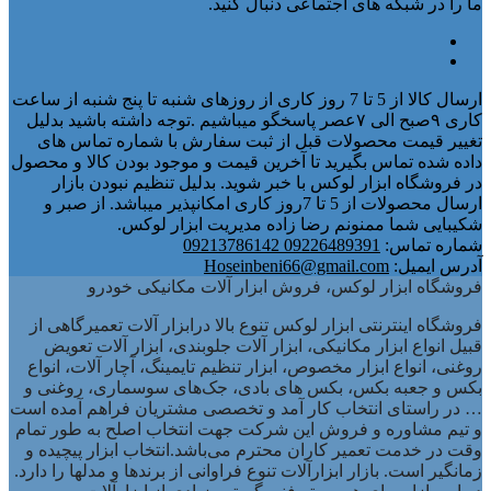
ما را در شبکه های اجتماعی دنبال کنید.
ارسال کالا از 5 تا 7 روز کاری از روزهای شنبه تا پنج شنبه از ساعت
کاری ۹صبح الی ۷عصر پاسخگو میباشیم .توجه داشته باشید بدلیل
تغییر قیمت محصولات قبل از ثبت سفارش با شماره تماس های
داده شده تماس بگیرید تا آخرین قیمت و موجود بودن کالا و محصول
در فروشگاه ابزار لوکس با خبر شوید. بدلیل تنظیم نبودن بازار
ارسال محصولات از 5 تا 7روز کاری امکانپذیر میباشد. از صبر و
شکیبایی شما ممنونم رضا زاده مدیریت ابزار لوکس.
شماره تماس:
09226489391 09213786142
آدرس ایمیل:
Hoseinbeni66@gmail.com
فروشگاه ابزار لوکس، فروش ابزار آلات مکانیکی خودرو
فروشگاه اینترنتی ابزار لوکس تنوع بالا درابزار آلات تعمیرگاهی از
قبیل انواع ابزار مکانیکی، ابزار آلات جلوبندی، ابزار آلات تعویض
روغنی، انواع ابزار مخصوص، ابزار تنظیم تایمینگ، آچار آلات، انواع
بکس و جعبه بکس، بکس های بادی، جک‌های سوسماری، روغنی و
… در راستای انتخاب کار آمد و تخصصی مشتریان فراهم آمده است
و تیم مشاوره و فروش این شرکت جهت انتخاب اصلح به طور تمام
وقت در خدمت تعمیر کاران محترم می‌باشد.انتخاب ابزار پیچیده و
زمانگیر است. بازار ابزارآلات تنوع فراوانی از برندها و مدلها را دارد.