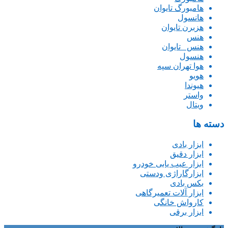
هامبورگ تایوان
هانسول
هزبرن تایوان
هنس
هنس _تایوان
هنسول
هوا تهران سپه
هویو
هیوندا
واستر
ویتال
دسته ها
ابزار بادی
ابزار دقیق
ابزار عیب یابی خودرو
ابزارگاراژی ودستی
بکس بادی
ابزار آلات تعمیرگاهی
کارواش خانگی
ابزار برقی