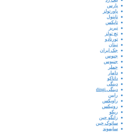
پارس
پاورتولز
تاپتول
تاپکس
تبریز
تچ تولز
تورنادو
تیتان
جک ایران
جنوس
جنیوس
چملر
دامار
داناکو
دینگی
دینگی.dingi
رابین
راویکس
رونیکس
ریکو
زانگو چین
ساتوک چین
سایموند