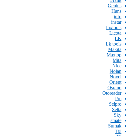
Frank
Genius
Hans
info
instar
Iuxtools
Licota
LK
Lk tools
Makita
Maxtop
Mita
Nice
Nolan
Novel
Orient
Osrano
Otoreader
Pm
Selpro
Selta
Sky
smate
Sumak
Tbl