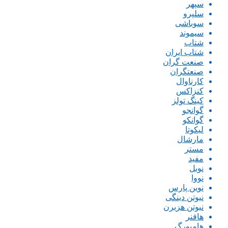
سپهر
سلپرو
سوباشی
سیموند
شتاب
شتاب ایران
صنعت گران
صنعتگران
کارناوال
کنزاکس
کینگ تولز
گوانجو
گوانکو
لیکوتا
مارشال
مستر
مفید
نوبل
نووا
نوین پارس
نیوتن دینگی
نیوتن هزبرن
هافنر
هامبورگ