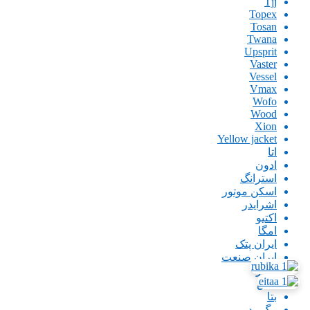
Tjj
Topex
Tosan
Twana
Upsprit
Vaster
Vessel
Vmax
Wofo
Wood
Xion
Yellow jacket
اتا
ادون
استرانگ
اسکن موتور
اشرایدر
اکتیو
امگا
ایران پتک
ایران صنعت
اینگو
باس
بتا
بیگ رد