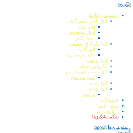
دسته‌بندی کالاها
ابزار آلات تعمیرگاهی
آچار آلات
ابزار مخصوص
جعبه بکس
ابزارگاراژی ودستی
انبر آلات
جک سوسماری
ابزار برقی
کارواش خانگی
ابزار عیب یابی خودرو
کمپرس سنج
ابزار بادی
ابزار دقیق
ترکمتر
فروشگاه
تماس با ما
درباره ی ما
شگفت‌انگیزها
دسته‌بندی‌ها