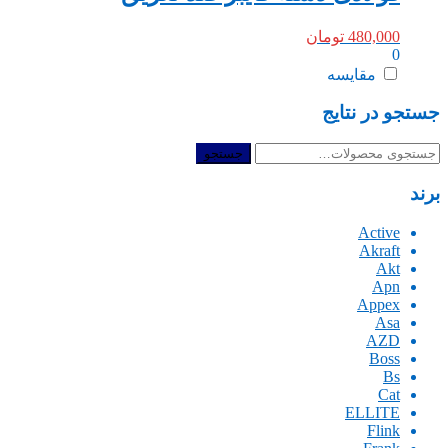
480,000
تومان
0
مقایسه
جستجو در نتایج
جستجو
جستجو
برای:
برند
Active
Akraft
Akt
Apn
Appex
Asa
AZD
Boss
Bs
Cat
ELLITE
Flink