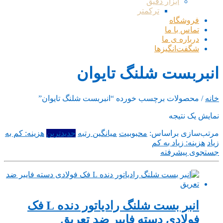
ابزار دقیق
ترکمتر
فروشگاه
تماس با ما
درباره ی ما
شگفت‌انگیزها
انبربست شلنگ تایوان
خانه
/ محصولات برچسب خورده “انبربست شلنگ تایوان”
نمایش یک نتیجه
مرتب‌سازی براساس:
محبوبیت
میانگین رتبه
جدیدترین
هزینه: کم به
زیاد
هزینه: زیاد به کم
جستجوی پیشرفته
انبر بست شلنگ رادیاتور دنده L فک
فولادی دسته فایبر ضد تعریق