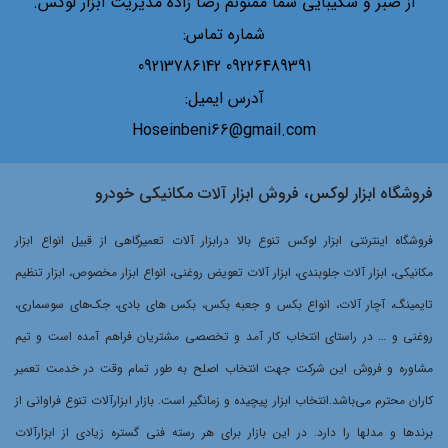
از صبر و شکیبایی شما ممنونم رضا زاده مدیریت ابزار لوکس.
شماره تماس:
09226489391 09213786142
آدرس ایمیل:
Hoseinbeni66@gmail.com
فروشگاه ابزار لوکس، فروش ابزار آلات مکانیکی خودرو
فروشگاه اینترنتی ابزار لوکس تنوع بالا درابزار آلات تعمیرگاهی از قبیل انواع ابزار
مکانیکی، ابزار آلات جلوبندی، ابزار آلات تعویض روغنی، انواع ابزار مخصوص، ابزار تنظیم
تایمینگ، آچار آلات، انواع بکس و جعبه بکس، بکس های بادی، جک‌های سوسماری،
روغنی و … در راستای انتخاب کار آمد و تخصصی مشتریان فراهم آمده است و تیم
مشاوره و فروش این شرکت جهت انتخاب اصلح به طور تمام وقت در خدمت تعمیر
کاران محترم می‌باشد.انتخاب ابزار پیچیده و زمانگیر است. بازار ابزارآلات تنوع فراوانی از
برندها و مدلها را دارد. در این بازار برای هر رسته فنی گستره زیادی از ابزارآلات