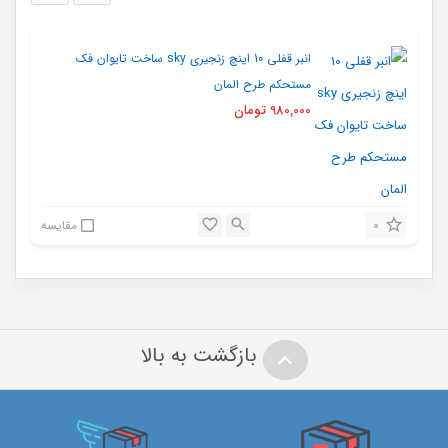
انبر قفلی 10 اینچ زنجیری sky ساخت تایوان فک
مستحکم طرح المان
980,000
تومان
0
مقایسه
بازگشت به بالا