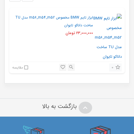
ابزار تایم BMW مخصوص m56_m54_m52 مدل TU
ساخت داناکو تایوان
23,000,000
تومان
0
مقایسه
بازگشت به بالا