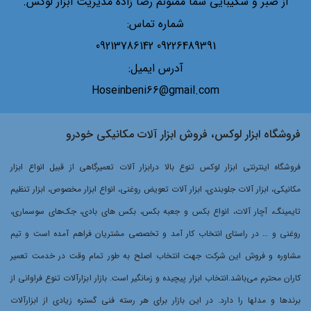
از صبر و شکیبایی شما ممنونم رضا زاده مدیریت ابزار لوکس.
شماره تماس:
09226489391 09213786142
آدرس ایمیل:
Hoseinbeni66@gmail.com
فروشگاه ابزار لوکس، فروش ابزار آلات مکانیکی خودرو
فروشگاه اینترنتی ابزار لوکس تنوع بالا درابزار آلات تعمیرگاهی از قبیل انواع ابزار
مکانیکی، ابزار آلات جلوبندی، ابزار آلات تعویض روغنی، انواع ابزار مخصوص، ابزار تنظیم
تایمینگ، آچار آلات، انواع بکس و جعبه بکس، بکس های بادی، جک‌های سوسماری،
روغنی و … در راستای انتخاب کار آمد و تخصصی مشتریان فراهم آمده است و تیم
مشاوره و فروش این شرکت جهت انتخاب اصلح به طور تمام وقت در خدمت تعمیر
کاران محترم می‌باشد.انتخاب ابزار پیچیده و زمانگیر است. بازار ابزارآلات تنوع فراوانی از
برندها و مدلها را دارد. در این بازار برای هر رسته فنی گستره زیادی از ابزارآلات