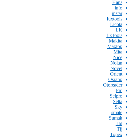
Hans
info
instar
Iuxtools
Licota
LK
Lk tools
Makita
Maxtop
Mita
Nice
Nolan
Novel
Orient
Osrano
Otoreader
Pm
Selpro
Selta
Sky
smate
Sumak
Tbl
Tjj
Topex