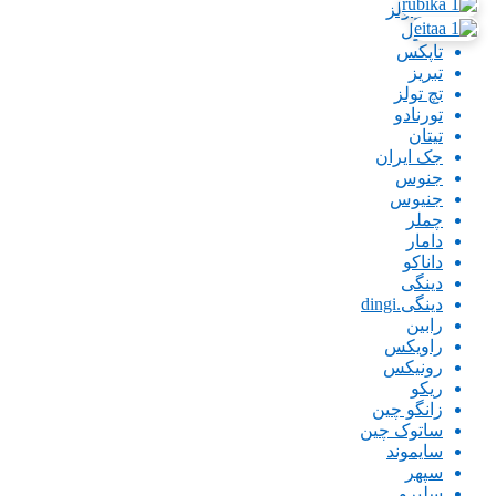
پاورتولز
تاپتول
تاپکس
تبریز
تچ تولز
تورنادو
تیتان
جک ایران
جنوس
جنیوس
چملر
دامار
داناکو
دینگی
دینگی.dingi
رابین
راویکس
رونیکس
ریکو
زانگو چین
ساتوک چین
سایموند
سپهر
سلپرو