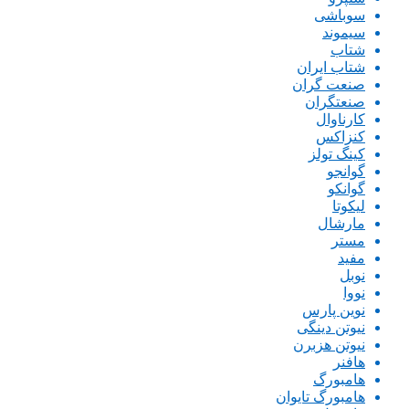
سوباشی
سیموند
شتاب
شتاب ایران
صنعت گران
صنعتگران
کارناوال
کنزاکس
کینگ تولز
گوانجو
گوانکو
لیکوتا
مارشال
مستر
مفید
نوبل
نووا
نوین پارس
نیوتن دینگی
نیوتن هزبرن
هافنر
هامبورگ
هامبورگ تایوان