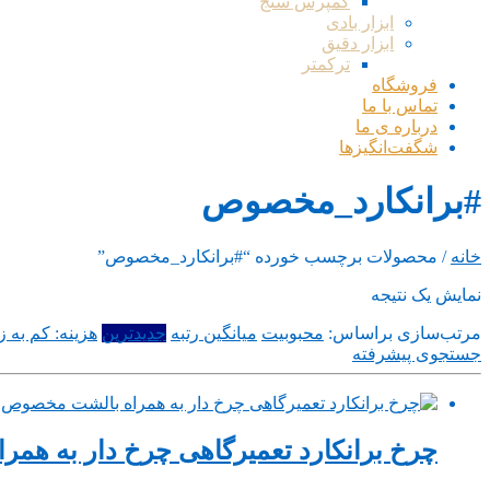
کمپرس سنج
ابزار بادی
ابزار دقیق
ترکمتر
فروشگاه
تماس با ما
درباره ی ما
شگفت‌انگیزها
#برانکارد_مخصوص
خانه
/ محصولات برچسب خورده “#برانکارد_مخصوص”
نمایش یک نتیجه
مرتب‌سازی براساس:
محبوبیت
میانگین رتبه
جدیدترین
هزینه: کم به زی
جستجوی پیشرفته
چرخ برانکارد تعمیرگاهی چرخ دار به همراه 