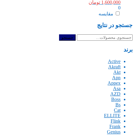
1,600,000
تومان
0
مقایسه
جستجو در نتایج
جستجو
جستجو
برای:
برند
Active
Akraft
Akt
Apn
Appex
Asa
AZD
Boss
Bs
Cat
ELLITE
Flink
Frank
Genius