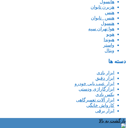
هانسول
هزبرن تایوان
هنس
هنس _تایوان
هنسول
هوا تهران سپه
هویو
هیوندا
واستر
ویتال
دسته ها
ابزار بادی
ابزار دقیق
ابزار عیب یابی خودرو
ابزارگاراژی ودستی
بکس بادی
ابزار آلات تعمیرگاهی
کارواش خانگی
ابزار برقی
بازگشت به بالا