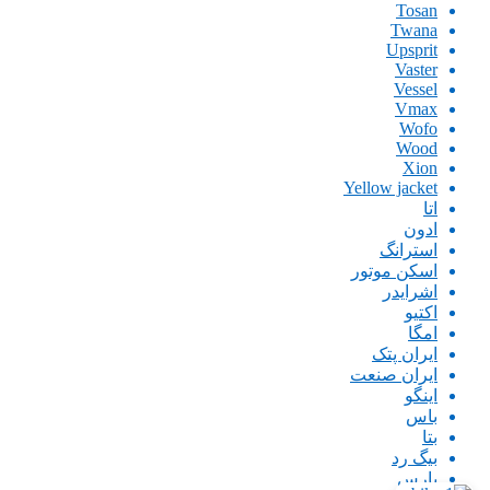
Tosan
Twana
Upsprit
Vaster
Vessel
Vmax
Wofo
Wood
Xion
Yellow jacket
اتا
ادون
استرانگ
اسکن موتور
اشرایدر
اکتیو
امگا
ایران پتک
ایران صنعت
اینگو
باس
بتا
بیگ رد
پارس