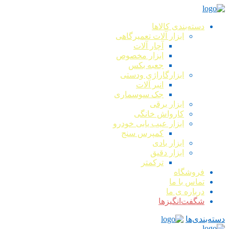
دسته‌بندی کالاها
ابزار آلات تعمیرگاهی
آچار آلات
ابزار مخصوص
جعبه بکس
ابزارگاراژی ودستی
انبر آلات
جک سوسماری
ابزار برقی
کارواش خانگی
ابزار عیب یابی خودرو
کمپرس سنج
ابزار بادی
ابزار دقیق
ترکمتر
فروشگاه
تماس با ما
درباره ی ما
شگفت‌انگیزها
دسته‌بندی‌ها