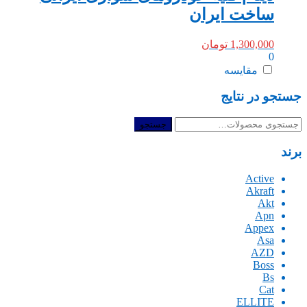
ساخت ایران
1,300,000
تومان
0
مقایسه
جستجو در نتایج
جستجو
جستجو
برای:
برند
Active
Akraft
Akt
Apn
Appex
Asa
AZD
Boss
Bs
Cat
ELLITE