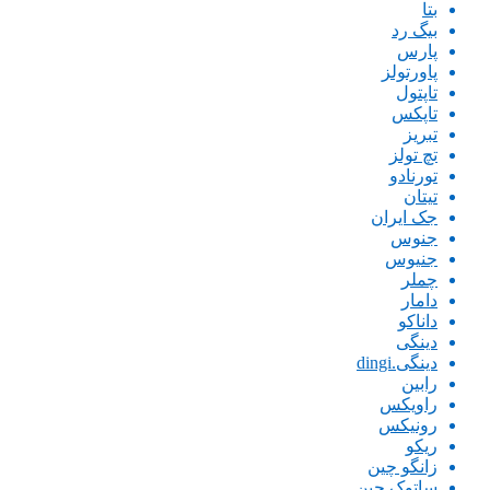
بتا
بیگ رد
پارس
پاورتولز
تاپتول
تاپکس
تبریز
تچ تولز
تورنادو
تیتان
جک ایران
جنوس
جنیوس
چملر
دامار
داناکو
دینگی
دینگی.dingi
رابین
راویکس
رونیکس
ریکو
زانگو چین
ساتوک چین