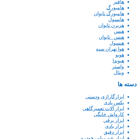
هافنر
هامبورگ
هامبورگ تایوان
هانسول
هزبرن تایوان
هنس
هنس _تایوان
هنسول
هوا تهران سپه
هویو
هیوندا
واستر
ویتال
دسته ها
ابزارگاراژی ودستی
بکس بادی
ابزار آلات تعمیرگاهی
کارواش خانگی
ابزار برقی
ابزار بادی
ابزار دقیق
ابزار عیب یابی خودرو