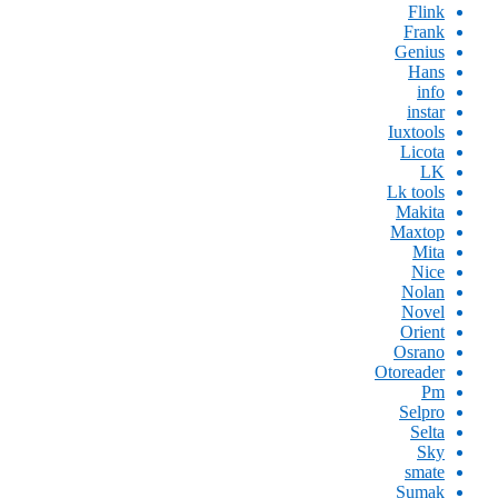
Flink
Frank
Genius
Hans
info
instar
Iuxtools
Licota
LK
Lk tools
Makita
Maxtop
Mita
Nice
Nolan
Novel
Orient
Osrano
Otoreader
Pm
Selpro
Selta
Sky
smate
Sumak