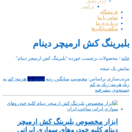
ابزار دقیق
ترکمتر
فروشگاه
تماس با ما
درباره ی ما
شگفت‌انگیزها
بلبرینگ کش ارمیچر دینام
خانه
/ محصولات برچسب خورده “بلبرینگ کش ارمیچر دینام”
نمایش یک نتیجه
مرتب‌سازی براساس:
محبوبیت
میانگین رتبه
جدیدترین
هزینه: کم به
زیاد
هزینه: زیاد به کم
جستجوی پیشرفته
ابزار مخصوص بلبرینگ کش ارمیچر
دینام کلیه خودروهای سواری ایرانی