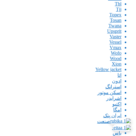
Tbl
Tjj
Topex
Tosan
Twana
Upsprit
Vaster
Vessel
Vmax
Wofo
Wood
Xion
Yellow jacket
اتا
ادون
استرانگ
اسکن موتور
اشرایدر
اکتیو
امگا
ایران پتک
ایران صنعت
اینگو
باس