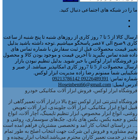
ما را در شبکه های اجتماعی دنبال کنید.
ارسال کالا از 5 تا 7 روز کاری از روزهای شنبه تا پنج شنبه از ساعت
کاری ۹صبح الی ۷عصر پاسخگو میباشیم .توجه داشته باشید بدلیل
تغییر قیمت محصولات قبل از ثبت سفارش با شماره تماس های
داده شده تماس بگیرید تا آخرین قیمت و موجود بودن کالا و محصول
در فروشگاه ابزار لوکس با خبر شوید. بدلیل تنظیم نبودن بازار
ارسال محصولات از 5 تا 7روز کاری امکانپذیر میباشد. از صبر و
شکیبایی شما ممنونم رضا زاده مدیریت ابزار لوکس.
شماره تماس:
09226489391 09213786142
آدرس ایمیل:
Hoseinbeni66@gmail.com
فروشگاه ابزار لوکس، فروش ابزار آلات مکانیکی خودرو
فروشگاه اینترنتی ابزار لوکس تنوع بالا درابزار آلات تعمیرگاهی از
قبیل انواع ابزار مکانیکی، ابزار آلات جلوبندی، ابزار آلات تعویض
روغنی، انواع ابزار مخصوص، ابزار تنظیم تایمینگ، آچار آلات، انواع
بکس و جعبه بکس، بکس های بادی، جک‌های سوسماری، روغنی و
… در راستای انتخاب کار آمد و تخصصی مشتریان فراهم آمده است
و تیم مشاوره و فروش این شرکت جهت انتخاب اصلح به طور تمام
وقت در خدمت تعمیر کاران محترم می‌باشد.انتخاب ابزار پیچیده و