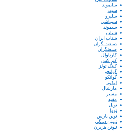
سایموند
سپهر
سلپرو
سوباشی
سیموند
شتاب
شتاب ایران
صنعت گران
صنعتگران
کارناوال
کنزاکس
کینگ تولز
گوانجو
گوانکو
لیکوتا
مارشال
مستر
مفید
نوبل
نووا
نوین پارس
نیوتن دینگی
نیوتن هزبرن