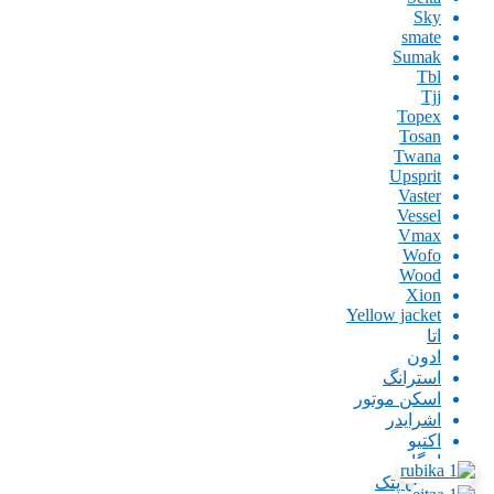
Sky
smate
Sumak
Tbl
Tjj
Topex
Tosan
Twana
Upsprit
Vaster
Vessel
Vmax
Wofo
Wood
Xion
Yellow jacket
اتا
ادون
استرانگ
اسکن موتور
اشرایدر
اکتیو
امگا
ایران پتک