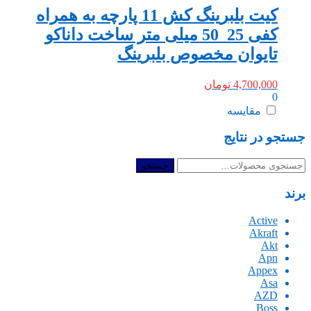
کیت بلبرینگ کش 11 پارچه به همراه
کفی 25_50 میلی متر ساخت داناکو
تایوان مخصوص بلبرینگ
4,700,000
تومان
0
مقایسه
جستجو در نتایج
جستجو
جستجو
برای:
برند
Active
Akraft
Akt
Apn
Appex
Asa
AZD
Boss