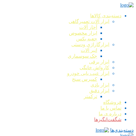
دسته‌بندی کالاها
ابزار آلات تعمیرگاهی
آچار آلات
ابزار مخصوص
جعبه بکس
ابزارگاراژی ودستی
انبر آلات
جک سوسماری
ابزار برقی
کارواش خانگی
ابزار عیب یابی خودرو
کمپرس سنج
ابزار بادی
ابزار دقیق
ترکمتر
فروشگاه
تماس با ما
درباره ی ما
شگفت‌انگیزها
دسته‌بندی‌ها