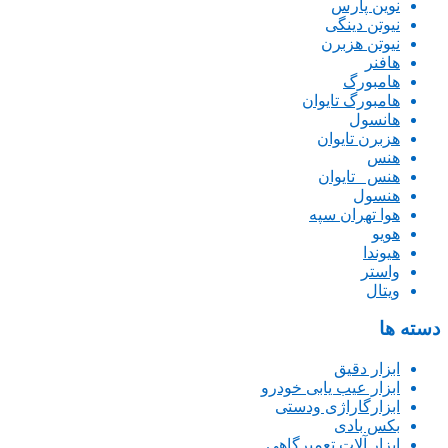
نوین پارس
نیوتن دینگی
نیوتن هزبرن
هافنر
هامبورگ
هامبورگ تایوان
هانسول
هزبرن تایوان
هنس
هنس _تایوان
هنسول
هوا تهران سپه
هویو
هیوندا
واستر
ویتال
دسته ها
ابزار دقیق
ابزار عیب یابی خودرو
ابزارگاراژی ودستی
بکس بادی
ابزار آلات تعمیرگاهی