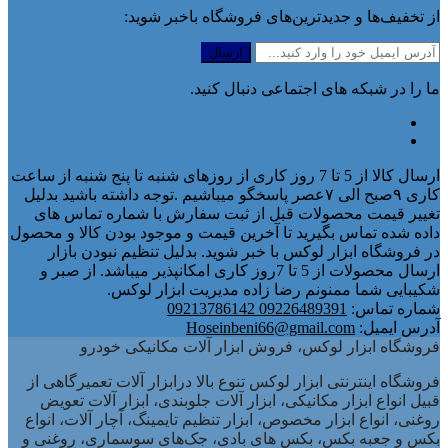
از تخفیف‌ها و جدیدترین‌های فروشگاه باخبر شوید:
ما را در شبکه های اجتماعی دنبال کنید.
ارسال کالا از 5 تا 7 روز کاری از روزهای شنبه تا پنج شنبه از ساعت
کاری ۹صبح الی ۷عصر پاسخگو میباشیم .توجه داشته باشید بدلیل
تغییر قیمت محصولات قبل از ثبت سفارش با شماره تماس های
داده شده تماس بگیرید تا آخرین قیمت و موجود بودن کالا و محصول
در فروشگاه ابزار لوکس با خبر شوید. بدلیل تنظیم نبودن بازار
ارسال محصولات از 5 تا 7روز کاری امکانپذیر میباشد. از صبر و
شکیبایی شما ممنونم رضا زاده مدیریت ابزار لوکس.
شماره تماس:
09226489391 09213786142
آدرس ایمیل:
Hoseinbeni66@gmail.com
فروشگاه ابزار لوکس، فروش ابزار آلات مکانیکی خودرو
فروشگاه اینترنتی ابزار لوکس تنوع بالا درابزار آلات تعمیرگاهی از
قبیل انواع ابزار مکانیکی، ابزار آلات جلوبندی، ابزار آلات تعویض
روغنی، انواع ابزار مخصوص، ابزار تنظیم تایمینگ، آچار آلات، انواع
بکس و جعبه بکس، بکس های بادی، جک‌های سوسماری، روغنی و