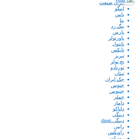
ایران صنعت
اینگو
باس
بتا
بیگ رد
پارس
پاورتولز
تاپتول
تاپکس
تبریز
تچ تولز
تورنادو
تیتان
جک ایران
جنوس
جنیوس
چملر
دامار
داناکو
دینگی
دینگی.dingi
رابین
راویکس
رونیکس