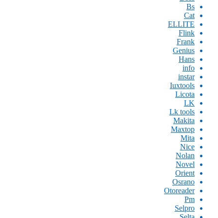
Bs
Cat
ELLITE
Flink
Frank
Genius
Hans
info
instar
Iuxtools
Licota
LK
Lk tools
Makita
Maxtop
Mita
Nice
Nolan
Novel
Orient
Osrano
Otoreader
Pm
Selpro
Selta