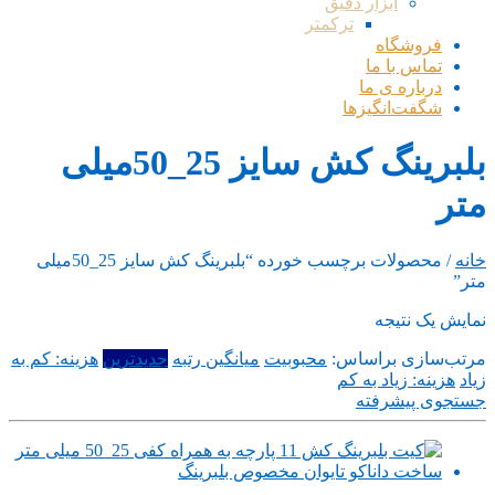
ابزار دقیق
ترکمتر
فروشگاه
تماس با ما
درباره ی ما
شگفت‌انگیزها
بلبرینگ کش سایز 25_50میلی
متر
خانه
/ محصولات برچسب خورده “بلبرینگ کش سایز 25_50میلی
متر”
نمایش یک نتیجه
مرتب‌سازی براساس:
محبوبیت
میانگین رتبه
جدیدترین
هزینه: کم به
زیاد
هزینه: زیاد به کم
جستجوی پیشرفته