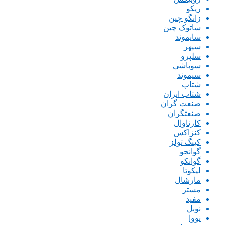
ریکو
زانگو چین
ساتوک چین
سایموند
سپهر
سلپرو
سوباشی
سیموند
شتاب
شتاب ایران
صنعت گران
صنعتگران
کارناوال
کنزاکس
کینگ تولز
گوانجو
گوانکو
لیکوتا
مارشال
مستر
مفید
نوبل
نووا