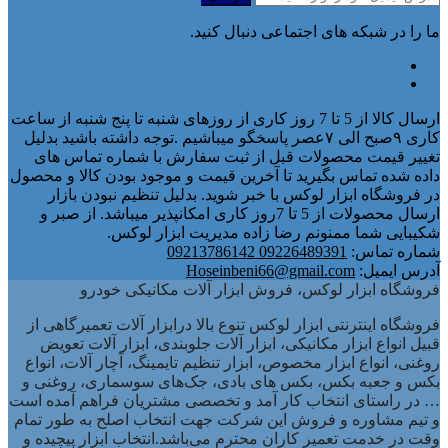
ما را در شبکه های اجتماعی دنبال کنید.
ارسال کالا از 5 تا 7 روز کاری از روزهای شنبه تا پنج شنبه از ساعت
کاری ۹صبح الی ۷عصر پاسخگو میباشیم .توجه داشته باشید بدلیل
تغییر قیمت محصولات قبل از ثبت سفارش با شماره تماس های
داده شده تماس بگیرید تا آخرین قیمت و موجود بودن کالا و محصول
در فروشگاه ابزار لوکس با خبر شوید. بدلیل تنظیم نبودن بازار
ارسال محصولات از 5 تا 7روز کاری امکانپذیر میباشد. از صبر و
شکیبایی شما ممنونم رضا زاده مدیریت ابزار لوکس.
شماره تماس:
09226489391 09213786142
آدرس ایمیل:
Hoseinbeni66@gmail.com
فروشگاه ابزار لوکس، فروش ابزار آلات مکانیکی خودرو
فروشگاه اینترنتی ابزار لوکس تنوع بالا درابزار آلات تعمیرگاهی از
قبیل انواع ابزار مکانیکی، ابزار آلات جلوبندی، ابزار آلات تعویض
روغنی، انواع ابزار مخصوص، ابزار تنظیم تایمینگ، آچار آلات، انواع
بکس و جعبه بکس، بکس های بادی، جک‌های سوسماری، روغنی و
… در راستای انتخاب کار آمد و تخصصی مشتریان فراهم آمده است
و تیم مشاوره و فروش این شرکت جهت انتخاب اصلح به طور تمام
وقت در خدمت تعمیر کاران محترم می‌باشد.انتخاب ابزار پیچیده و