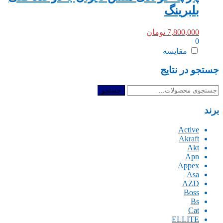
بلبرینگ
7,800,000
تومان
0
مقایسه
جستجو در نتایج
جستجو
جستجو
برای:
برند
Active
Akraft
Akt
Apn
Appex
Asa
AZD
Boss
Bs
Cat
ELLITE