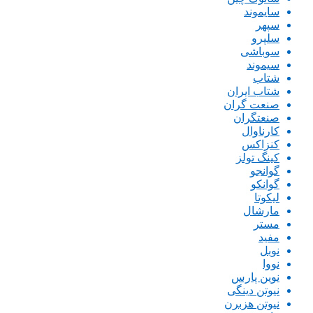
سایموند
سپهر
سلپرو
سوباشی
سیموند
شتاب
شتاب ایران
صنعت گران
صنعتگران
کارناوال
کنزاکس
کینگ تولز
گوانجو
گوانکو
لیکوتا
مارشال
مستر
مفید
نوبل
نووا
نوین پارس
نیوتن دینگی
نیوتن هزبرن