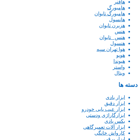
هافنر
هامبورگ
هامبورگ تایوان
هانسول
هزبرن تایوان
هنس
هنس _تایوان
هنسول
هوا تهران سپه
هویو
هیوندا
واستر
ویتال
دسته ها
ابزار بادی
ابزار دقیق
ابزار عیب یابی خودرو
ابزارگاراژی ودستی
بکس بادی
ابزار آلات تعمیرگاهی
کارواش خانگی
ابزار برقی