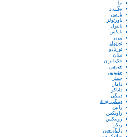
بتا
بیگ رد
پارس
پاورتولز
تاپتول
تاپکس
تبریز
تچ تولز
تورنادو
تیتان
جک ایران
جنوس
جنیوس
چملر
دامار
داناکو
دینگی
دینگی.dingi
رابین
راویکس
رونیکس
ریکو
زانگو چین
ساتوک چین