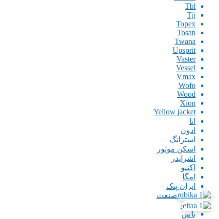
Tbl
Tjj
Topex
Tosan
Twana
Upsprit
Vaster
Vessel
Vmax
Wofo
Wood
Xion
Yellow jacket
اتا
ادون
استرانگ
اسکن موتور
اشرایدر
اکتیو
امگا
ایران پتک
ایران صنعت
اینگو
باس