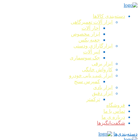
دسته‌بندی کالاها
ابزار آلات تعمیرگاهی
آچار آلات
ابزار مخصوص
جعبه بکس
ابزارگاراژی ودستی
انبر آلات
جک سوسماری
ابزار برقی
کارواش خانگی
ابزار عیب یابی خودرو
کمپرس سنج
ابزار بادی
ابزار دقیق
ترکمتر
فروشگاه
تماس با ما
درباره ی ما
شگفت‌انگیزها
دسته‌بندی‌ها