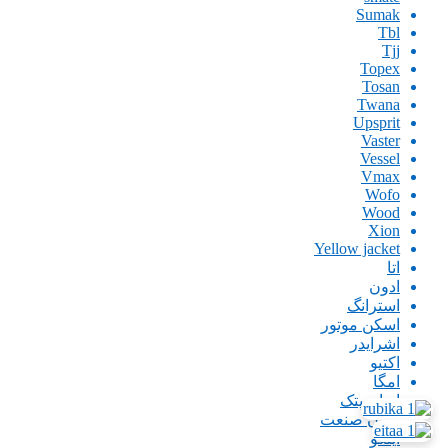
Sumak
Tbl
Tjj
Topex
Tosan
Twana
Upsprit
Vaster
Vessel
Vmax
Wofo
Wood
Xion
Yellow jacket
اتا
ادون
استرانگ
اسکن موتور
اشرایدر
اکتیو
امگا
ایران پتک
ایران صنعت
اینگو