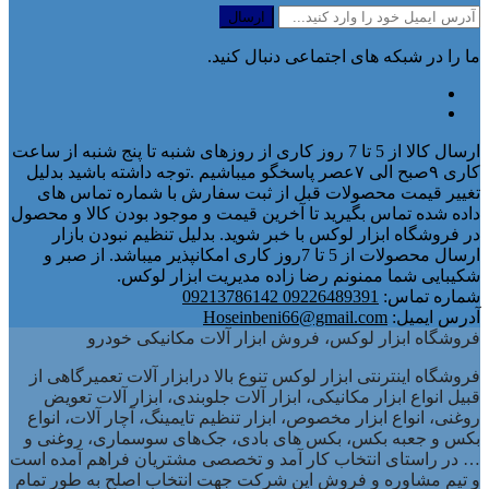
ما را در شبکه های اجتماعی دنبال کنید.
ارسال کالا از 5 تا 7 روز کاری از روزهای شنبه تا پنج شنبه از ساعت
کاری ۹صبح الی ۷عصر پاسخگو میباشیم .توجه داشته باشید بدلیل
تغییر قیمت محصولات قبل از ثبت سفارش با شماره تماس های
داده شده تماس بگیرید تا آخرین قیمت و موجود بودن کالا و محصول
در فروشگاه ابزار لوکس با خبر شوید. بدلیل تنظیم نبودن بازار
ارسال محصولات از 5 تا 7روز کاری امکانپذیر میباشد. از صبر و
شکیبایی شما ممنونم رضا زاده مدیریت ابزار لوکس.
شماره تماس:
09226489391 09213786142
آدرس ایمیل:
Hoseinbeni66@gmail.com
فروشگاه ابزار لوکس، فروش ابزار آلات مکانیکی خودرو
فروشگاه اینترنتی ابزار لوکس تنوع بالا درابزار آلات تعمیرگاهی از
قبیل انواع ابزار مکانیکی، ابزار آلات جلوبندی، ابزار آلات تعویض
روغنی، انواع ابزار مخصوص، ابزار تنظیم تایمینگ، آچار آلات، انواع
بکس و جعبه بکس، بکس های بادی، جک‌های سوسماری، روغنی و
… در راستای انتخاب کار آمد و تخصصی مشتریان فراهم آمده است
و تیم مشاوره و فروش این شرکت جهت انتخاب اصلح به طور تمام