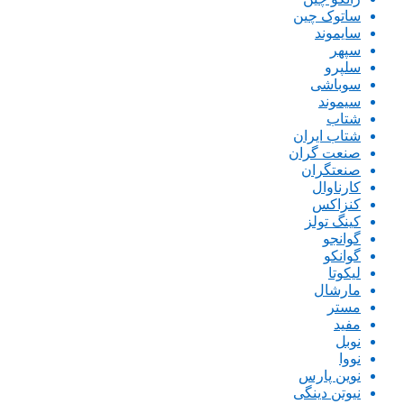
ساتوک چین
سایموند
سپهر
سلپرو
سوباشی
سیموند
شتاب
شتاب ایران
صنعت گران
صنعتگران
کارناوال
کنزاکس
کینگ تولز
گوانجو
گوانکو
لیکوتا
مارشال
مستر
مفید
نوبل
نووا
نوین پارس
نیوتن دینگی