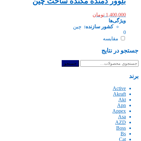
بلوور دمنده مکنده ساخت چین
1,400,000
تومان
ویژگی‌ها
کشور سازنده:
چین
0
مقایسه
جستجو در نتایج
جستجو
جستجو
برای:
برند
Active
Akraft
Akt
Apn
Appex
Asa
AZD
Boss
Bs
Cat