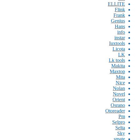
ELLITE
Flink
Frank
Genius
Hans
info
instar
Iuxtools
Licota
LK
Lk tools
Makita
Maxtop
Mita
Nice
Nolan
Novel
Orient
Osrano
Otoreader
Pm
Selpro
Selta
Sky
smate