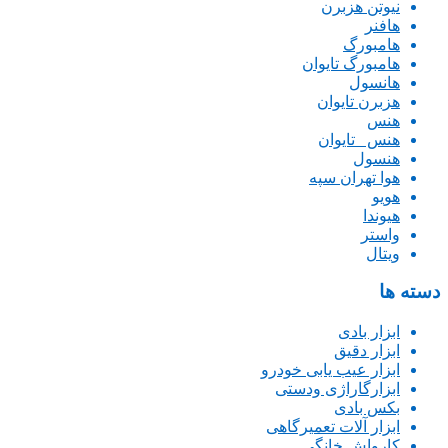
نیوتن هزبرن
هافنر
هامبورگ
هامبورگ تایوان
هانسول
هزبرن تایوان
هنس
هنس _تایوان
هنسول
هوا تهران سپه
هویو
هیوندا
واستر
ویتال
دسته ها
ابزار بادی
ابزار دقیق
ابزار عیب یابی خودرو
ابزارگاراژی ودستی
بکس بادی
ابزار آلات تعمیرگاهی
کارواش خانگی