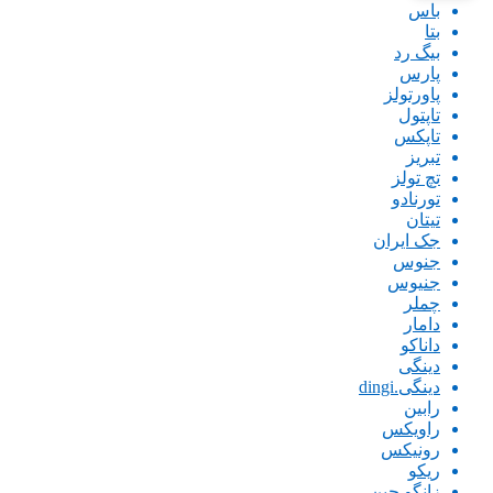
باس
بتا
بیگ رد
پارس
پاورتولز
تاپتول
تاپکس
تبریز
تچ تولز
تورنادو
تیتان
جک ایران
جنوس
جنیوس
چملر
دامار
داناکو
دینگی
دینگی.dingi
رابین
راویکس
رونیکس
ریکو
زانگو چین