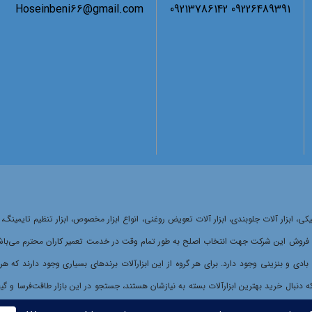
Hoseinbeni66@gmail.com
09226489391 09213786142
ر مکانیکی، ابزار آلات جلوبندی، ابزار آلات تعویض روغنی، انواع ابزار مخصوص، ابزار تنظیم ت
ش این شرکت جهت انتخاب اصلح به طور تمام وقت در خدمت تعمیر کاران محترم می‌باشد.انتخاب
ی، بادی و بنزینی وجود دارد. برای هر گروه از این ابزارآلات برندهای بسیاری وجود دارند که 
نبال خرید بهترین ابزارآلات بسته به نیازشان هستند، جستجو در این بازار طاقت‌فرسا و گیج