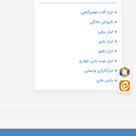
Iuxtools
Licota
ابزار آلات تعمیرگاهی
LK
کارواش خانگی
Lk tools
ابزار برقی
Makita
ابزار بادی
Maxtop
ابزار دقیق
Mita
ابزار عیب یابی خودرو
Nice
ابزارگاراژی ودستی
Nolan
بکس بادی
Novel
Orient
Osrano
Otoreader
Pm
Selpro