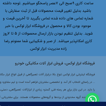
Wood
ساعت کاری ۹صبح الی ۷عصر پاسخگو میباشیم .توجه داشته
Xion
باشید بدلیل تغییر قیمت محصولات قبل از ثبت سفارش با
Yellow jacket
شماره تماس های داده شده تماس بگیرید تا آخرین قیمت و
اتا
موجود بودن کالا و محصول در فروشگاه ابزار لوکس با خبر
ادون
شوید. بدلیل تنظیم نبودن بازار ارسال محصولات از 5 تا 7روز
استرانگ
کاری امکانپذیر میباشد. از صبر و شکیبایی شما ممنونم رضا
اسکن موتور
زاده مدیریت ابزار لوکس.
اشرایدر
اکتیو
فروشگاه ابزار لوکس، فروش ابزار آلات مکانیکی خودرو
امگا
ایران پتک
فروشگاه اینترنتی ابزار لوکس تنوع بالا درابزار آلات تعمیرگاهی از قبیل انواع ابزا
ایران صنعت
… در راستای انتخاب کار آمد و تخصصی مشتریان فراهم آمده است و تیم مشاوره و فرو
اینگو
را دارد. در این بازار برای هر رسته فنی گستره زیادی از ابزارآلات تعمیرگاهی، دست
باس
عرضه کننده گروه محدودی از برندها و گروه‌های محصولات هستند. برای مشتریانی که د
بتا
خرید پیچیده‌تر خواهد شد.