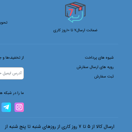
Selta
Sky
تحوی
smate
ضمانت ارسال7 تا 10روز کاری
Sumak
Tbl
Tjj
شیوه های پرداخت
از تخفیف‌ها و ج
Topex
رویه های ارسال سفارش
Tosan
ثبت سفارش
Twana
Upsprit
ما را در شبکه ه
Vaster
Vessel
Vmax
Wofo
ارسال کالا از 5 تا 7 روز کاری از روزهای شنبه تا پنج شنبه از