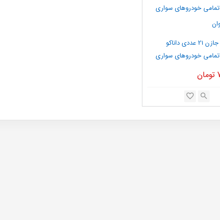
ست بوش جازن 21 عددی داناکو
امی خودروهای سواری
ان
تومان