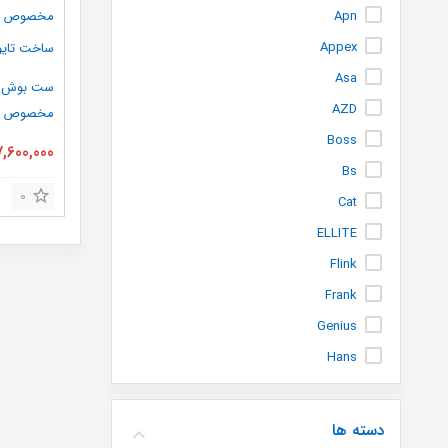
Apn
Appex
Asa
AZD
مخصوص تم
ساخت تایو
Boss
7,600,000
Bs
0
Cat
ELLITE
Flink
Frank
Genius
Hans
info
instar
دسته ها