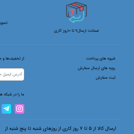
Selta
Sky
تحوی
smate
ضمانت ارسال7 تا 10روز کاری
Sumak
Tbl
Tjj
شیوه های پرداخت
از تخفیف‌ها و ج
Topex
رویه های ارسال سفارش
Tosan
ثبت سفارش
Twana
Upsprit
ما را در شبکه ه
Vaster
Vessel
Vmax
Wofo
ارسال کالا از 5 تا 7 روز کاری از روزهای شنبه تا پنج شنبه از