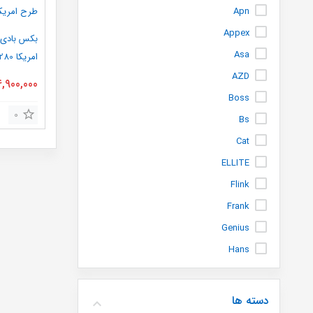
Apn
Appex
Asa
امریکا 1280 نیوتن ساخت چین
AZD
4,900,000
Boss
0
Bs
Cat
ELLITE
Flink
Frank
Genius
Hans
info
instar
دسته ها