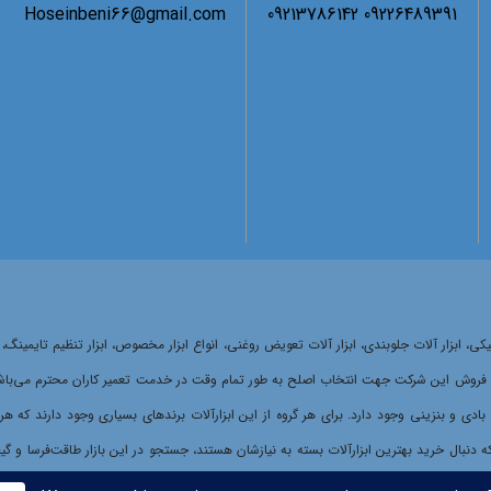
Hoseinbeni66@gmail.com
09226489391 09213786142
ر مکانیکی، ابزار آلات جلوبندی، ابزار آلات تعویض روغنی، انواع ابزار مخصوص، ابزار تنظیم ت
ش این شرکت جهت انتخاب اصلح به طور تمام وقت در خدمت تعمیر کاران محترم می‌باشد.انتخاب
ی، بادی و بنزینی وجود دارد. برای هر گروه از این ابزارآلات برندهای بسیاری وجود دارند که 
نبال خرید بهترین ابزارآلات بسته به نیازشان هستند، جستجو در این بازار طاقت‌فرسا و گیج