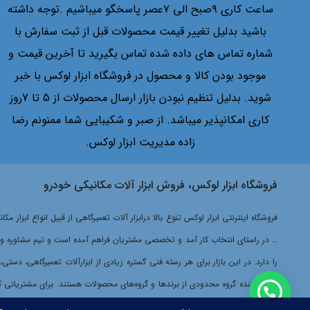
Wood
ساعت کاری ۹صبح الی ۷عصر پاسخگو میباشیم .توجه داشته
Xion
باشید بدلیل تغییر قیمت محصولات قبل از ثبت سفارش با
Yellow jacket
شماره تماس های داده شده تماس بگیرید تا آخرین قیمت و
اتا
موجود بودن کالا و محصول در فروشگاه ابزار لوکس با خبر
ادون
شوید. بدلیل تنظیم نبودن بازار ارسال محصولات از 5 تا 7روز
استرانگ
کاری امکانپذیر میباشد. از صبر و شکیبایی شما ممنونم رضا
اسکن موتور
زاده مدیریت ابزار لوکس.
اشرایدر
اکتیو
فروشگاه ابزار لوکس، فروش ابزار آلات مکانیکی خودرو
امگا
ایران پتک
فروشگاه اینترنتی ابزار لوکس تنوع بالا درابزار آلات تعمیرگاهی از قبیل انواع ابزا
ایران صنعت
… در راستای انتخاب کار آمد و تخصصی مشتریان فراهم آمده است و تیم مشاوره و فرو
اینگو
را دارد. در این بازار برای هر رسته فنی گستره زیادی از ابزارآلات تعمیرگاهی، دست
باس
عرضه کننده گروه محدودی از برندها و گروه‌های محصولات هستند. برای مشتریانی که د
بتا
خرید پیچیده‌تر خواهد شد.