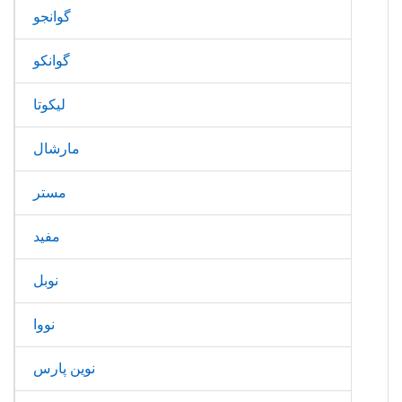
گوانجو
گوانکو
لیکوتا
مارشال
مستر
مفید
نوبل
نووا
نوین پارس