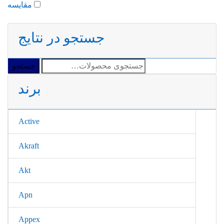
مقایسه
جستجو در نتایج
جستجو
جستجو
برای:
برند
Active
Akraft
Akt
Apn
Appex