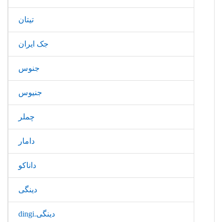
تیتان
جک ایران
جنوس
جنیوس
چملر
دامار
داناکو
دینگی
دینگی.dingi