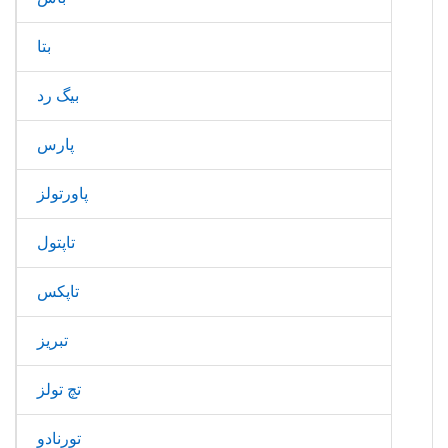
بتا
بیگ رد
پارس
پاورتولز
تاپتول
تاپکس
تبریز
تچ تولز
تورنادو