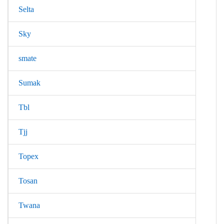
Selta
Sky
smate
Sumak
Tbl
Tjj
Topex
Tosan
Twana