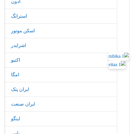
ادون
استرانگ
اسکن موتور
اشرایدر
اکتیو
امگا
ایران پتک
ایران صنعت
اینگو
باس