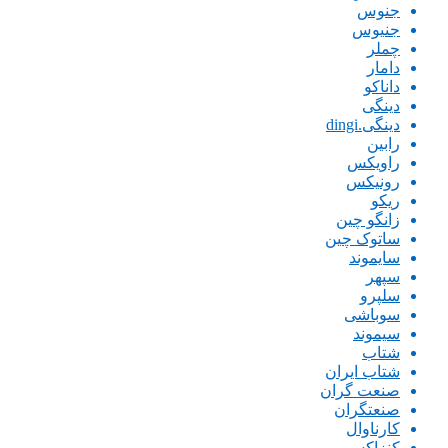
جنوس
جنیوس
چملر
دامار
داناکو
دینگی
دینگی.dingi
رابین
راویکس
رونیکس
ریکو
زانگو چین
ساتوک چین
سایموند
سپهر
سلپرو
سوباشی
سیموند
شتاب
شتاب ایران
صنعت گران
صنعتگران
کارناوال
کنزاکس