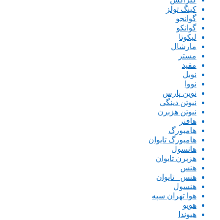
کینگ تولز
گوانجو
گوانکو
لیکوتا
مارشال
مستر
مفید
نوبل
نووا
نوین پارس
نیوتن دینگی
نیوتن هزبرن
هافنر
هامبورگ
هامبورگ تایوان
هانسول
هزبرن تایوان
هنس
هنس _تایوان
هنسول
هوا تهران سپه
هویو
هیوندا