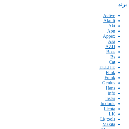
برند
Active
Akraft
Akt
Apn
Appex
Asa
AZD
Boss
Bs
Cat
ELLITE
Flink
Frank
Genius
Hans
info
instar
Iuxtools
Licota
LK
Lk tools
Makita