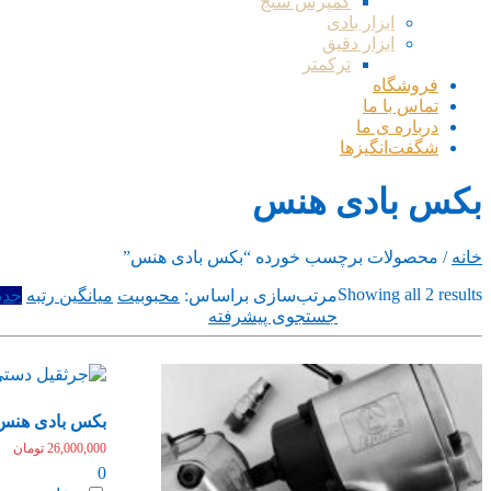
کمپرس سنج
ابزار بادی
ابزار دقیق
ترکمتر
فروشگاه
تماس با ما
درباره ی ما
شگفت‌انگیزها
بکس بادی هنس
خانه
/ محصولات برچسب خورده “بکس بادی هنس”
Sorted
Showing all 2 results
مرتب‌سازی براساس:
محبوبیت
میانگین رتبه
جدی
by
جستجوی پیشرفته
latest
بکس بادی هنس 3/4 مدل 111a
26,000,000
تومان
0