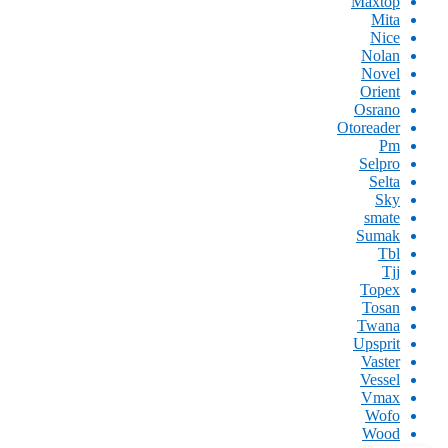
Maxtop
Mita
Nice
Nolan
Novel
Orient
Osrano
Otoreader
Pm
Selpro
Selta
Sky
smate
Sumak
Tbl
Tjj
Topex
Tosan
Twana
Upsprit
Vaster
Vessel
Vmax
Wofo
Wood