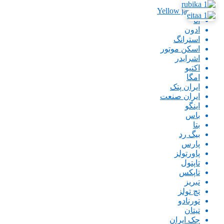
Xion
Yellow jacket
اتا
ادون
استرانگ
اسکن موتور
اشرایدر
اکتیو
امگا
ایران پتک
ایران صنعت
اینگو
باس
بتا
بیگ رد
پارس
پاورتولز
تاپتول
تاپکس
تبریز
تچ تولز
تورنادو
تیتان
جک ایران