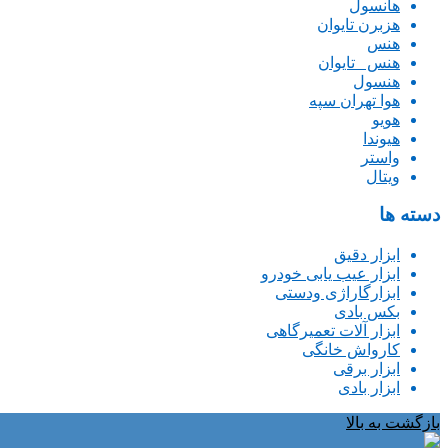
هانسول
هزبرن تایوان
هنس
هنس _تایوان
هنسول
هوا تهران سپه
هویو
هیوندا
واستر
ویتال
دسته ها
ابزار دقیق
ابزار عیب یابی خودرو
ابزارگاراژی ودستی
بکس بادی
ابزار آلات تعمیرگاهی
کارواش خانگی
ابزار برقی
ابزار بادی
بازگشت به بالا