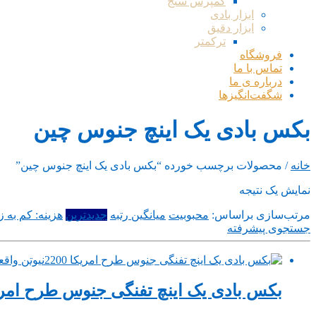
کمپرس سنج
ابزار بادی
ابزار دقیق
ترکمتر
فروشگاه
تماس با ما
درباره ی ما
شگفت‌انگیزها
بکس بادی یک اینچ جنوس چین
خانه
/ محصولات برچسب خورده “بکس بادی یک اینچ جنوس چین”
نمایش یک نتیجه
مرتب‌سازی براساس:
محبوبیت
میانگین رتبه
جدیدترین
هزینه: کم به زی
جستجوی پیشرفته
بکس بادی یک اینچ تفنگی جنوس طرح امریکا 2200نیوتن واقعی ساخ