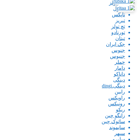
پاورتولز
تاپتول
تاپکس
تبریز
تچ تولز
تورنادو
تیتان
جک ایران
جنوس
جنیوس
چملر
دامار
داناکو
دینگی
دینگی.dingi
رابین
راویکس
رونیکس
ریکو
زانگو چین
ساتوک چین
سایموند
سپهر
سلپرو