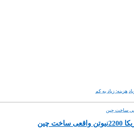
اد
هزینه: زیاد به کم
ت چین