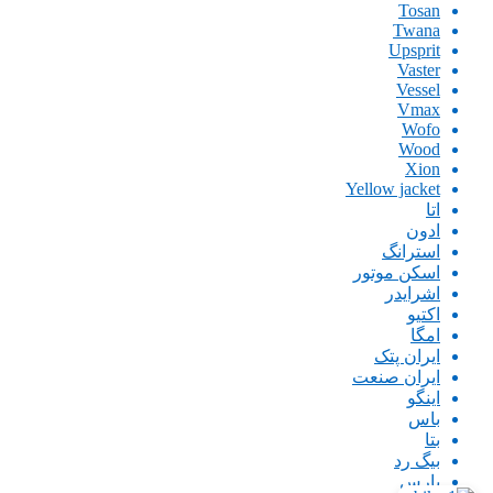
Tosan
Twana
Upsprit
Vaster
Vessel
Vmax
Wofo
Wood
Xion
Yellow jacket
اتا
ادون
استرانگ
اسکن موتور
اشرایدر
اکتیو
امگا
ایران پتک
ایران صنعت
اینگو
باس
بتا
بیگ رد
پارس