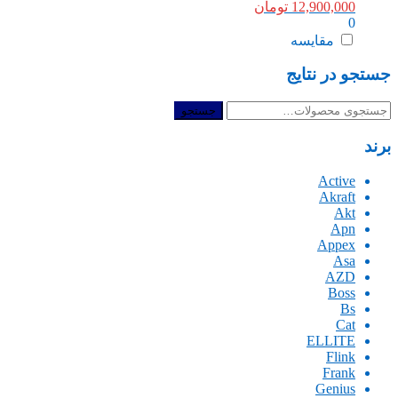
12,900,000
تومان
0
مقایسه
جستجو در نتایج
جستجو
جستجو
برای:
برند
Active
Akraft
Akt
Apn
Appex
Asa
AZD
Boss
Bs
Cat
ELLITE
Flink
Frank
Genius