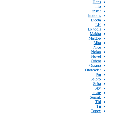
Hans
info
instar
Iuxtools
Licota
LK
Lk tools
Makita
Maxtop
Mita
Nice
Nolan
Novel
Orient
Osrano
Otoreader
Pm
Selpro
Selta
Sky
smate
Sumak
Tbl
Tjj
Topex