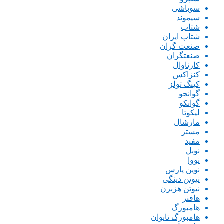
سوباشی
سیموند
شتاب
شتاب ایران
صنعت گران
صنعتگران
کارناوال
کنزاکس
کینگ تولز
گوانجو
گوانکو
لیکوتا
مارشال
مستر
مفید
نوبل
نووا
نوین پارس
نیوتن دینگی
نیوتن هزبرن
هافنر
هامبورگ
هامبورگ تایوان