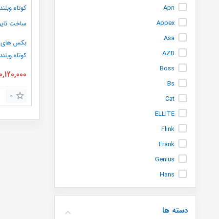
Apn
Appex
Asa
AZD
ساخت تایو
Boss
0,120,000
Bs
0
Cat
ELLITE
Flink
Frank
Genius
Hans
info
instar
دسته ها