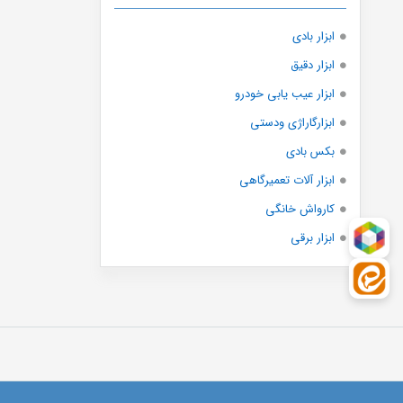
Iuxtools
Licota
ابزار بادی
LK
ابزار دقیق
Lk tools
ابزار عیب یابی خودرو
Makita
ابزارگاراژی ودستی
Maxtop
بکس بادی
Mita
ابزار آلات تعمیرگاهی
Nice
کارواش خانگی
Nolan
ابزار برقی
Novel
Orient
Osrano
Otoreader
Pm
Selpro