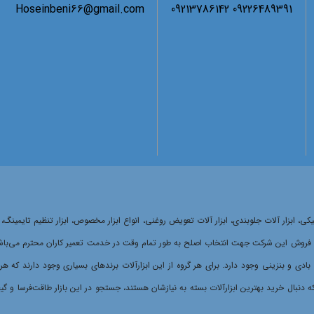
Hoseinbeni66@gmail.com
09226489391 09213786142
ر مکانیکی، ابزار آلات جلوبندی، ابزار آلات تعویض روغنی، انواع ابزار مخصوص، ابزار تنظیم ت
ش این شرکت جهت انتخاب اصلح به طور تمام وقت در خدمت تعمیر کاران محترم می‌باشد.انتخاب
ی، بادی و بنزینی وجود دارد. برای هر گروه از این ابزارآلات برندهای بسیاری وجود دارند که 
نبال خرید بهترین ابزارآلات بسته به نیازشان هستند، جستجو در این بازار طاقت‌فرسا و گیج