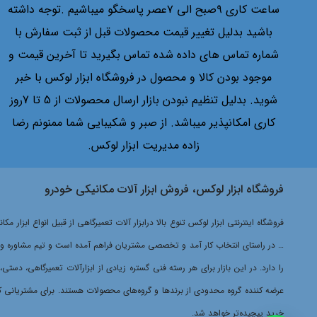
Wood
ساعت کاری ۹صبح الی ۷عصر پاسخگو میباشیم .توجه داشته
Xion
باشید بدلیل تغییر قیمت محصولات قبل از ثبت سفارش با
Yellow jacket
شماره تماس های داده شده تماس بگیرید تا آخرین قیمت و
اتا
موجود بودن کالا و محصول در فروشگاه ابزار لوکس با خبر
ادون
شوید. بدلیل تنظیم نبودن بازار ارسال محصولات از 5 تا 7روز
استرانگ
کاری امکانپذیر میباشد. از صبر و شکیبایی شما ممنونم رضا
اسکن موتور
زاده مدیریت ابزار لوکس.
اشرایدر
اکتیو
فروشگاه ابزار لوکس، فروش ابزار آلات مکانیکی خودرو
امگا
ایران پتک
فروشگاه اینترنتی ابزار لوکس تنوع بالا درابزار آلات تعمیرگاهی از قبیل انواع ابزا
ایران صنعت
… در راستای انتخاب کار آمد و تخصصی مشتریان فراهم آمده است و تیم مشاوره و فرو
اینگو
را دارد. در این بازار برای هر رسته فنی گستره زیادی از ابزارآلات تعمیرگاهی، دست
باس
عرضه کننده گروه محدودی از برندها و گروه‌های محصولات هستند. برای مشتریانی که د
بتا
خرید پیچیده‌تر خواهد شد.