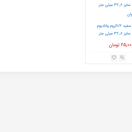
بکس های سفید 1/2کروم وانادیوم
کوتاه وبلند سایز 6_32 میلی متر
ان
25,00
تومان