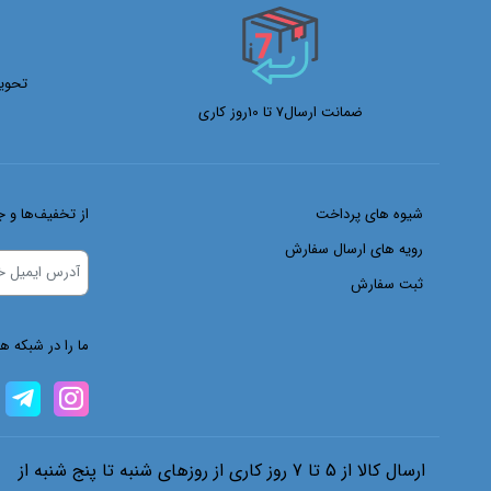
Selta
Sky
تحوی
smate
ضمانت ارسال7 تا 10روز کاری
Sumak
Tbl
Tjj
شیوه های پرداخت
از تخفیف‌ها و ج
Topex
رویه های ارسال سفارش
Tosan
ثبت سفارش
Twana
Upsprit
ما را در شبکه ه
Vaster
Vessel
Vmax
Wofo
ارسال کالا از 5 تا 7 روز کاری از روزهای شنبه تا پنج شنبه از