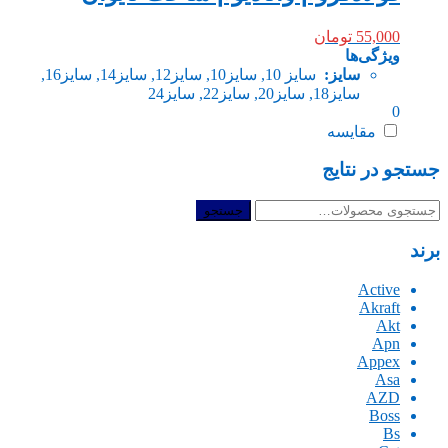
55,000
تومان
ویژگی‌ها
سایز:
سایز 10, سایز10, سایز12, سایز14, سایز16,
سایز18, سایز20, سایز22, سایز24
0
مقایسه
جستجو در نتایج
جستجو
جستجو
برای:
برند
Active
Akraft
Akt
Apn
Appex
Asa
AZD
Boss
Bs