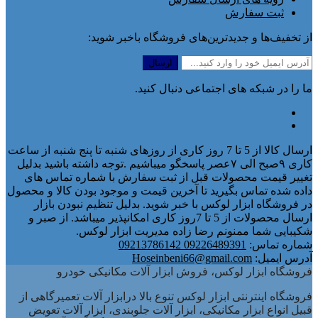
ثبت سفارش
از تخفیف‌ها و جدیدترین‌های فروشگاه باخبر شوید:
ما را در شبکه های اجتماعی دنبال کنید.
ارسال کالا از 5 تا 7 روز کاری از روزهای شنبه تا پنج شنبه از ساعت
کاری ۹صبح الی ۷عصر پاسخگو میباشیم .توجه داشته باشید بدلیل
تغییر قیمت محصولات قبل از ثبت سفارش با شماره تماس های
داده شده تماس بگیرید تا آخرین قیمت و موجود بودن کالا و محصول
در فروشگاه ابزار لوکس با خبر شوید. بدلیل تنظیم نبودن بازار
ارسال محصولات از 5 تا 7روز کاری امکانپذیر میباشد. از صبر و
شکیبایی شما ممنونم رضا زاده مدیریت ابزار لوکس.
شماره تماس:
09226489391 09213786142
آدرس ایمیل:
Hoseinbeni66@gmail.com
فروشگاه ابزار لوکس، فروش ابزار آلات مکانیکی خودرو
فروشگاه اینترنتی ابزار لوکس تنوع بالا درابزار آلات تعمیرگاهی از
قبیل انواع ابزار مکانیکی، ابزار آلات جلوبندی، ابزار آلات تعویض