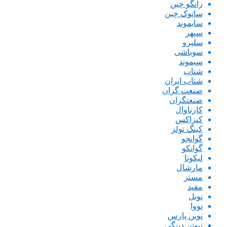
زانگو چین
ساتوک چین
سایموند
سپهر
سلپرو
سوباشی
سیموند
شتاب
شتاب ایران
صنعت گران
صنعتگران
کارناوال
کنزاکس
کینگ تولز
گوانجو
گوانکو
لیکوتا
مارشال
مستر
مفید
نوبل
نووا
نوین پارس
نیوتن دینگی