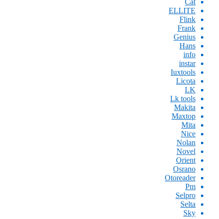
Cat
ELLITE
Flink
Frank
Genius
Hans
info
instar
Iuxtools
Licota
LK
Lk tools
Makita
Maxtop
Mita
Nice
Nolan
Novel
Orient
Osrano
Otoreader
Pm
Selpro
Selta
Sky