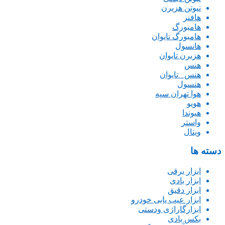
نیوتن هزبرن
هافنر
هامبورگ
هامبورگ تایوان
هانسول
هزبرن تایوان
هنس
هنس _تایوان
هنسول
هوا تهران سپه
هویو
هیوندا
واستر
ویتال
دسته ها
ابزار برقی
ابزار بادی
ابزار دقیق
ابزار عیب یابی خودرو
ابزارگاراژی ودستی
بکس بادی