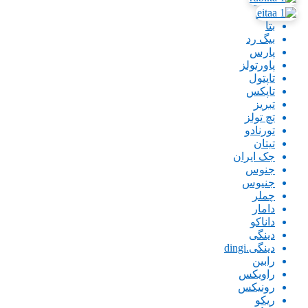
باس
بتا
بیگ رد
پارس
پاورتولز
تاپتول
تاپکس
تبریز
تچ تولز
تورنادو
تیتان
جک ایران
جنوس
جنیوس
چملر
دامار
داناکو
دینگی
دینگی.dingi
رابین
راویکس
رونیکس
ریکو