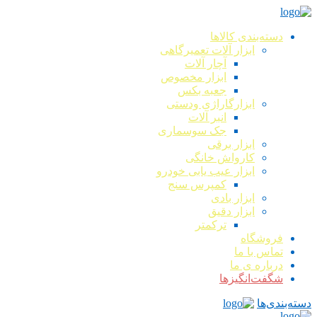
دسته‌بندی کالاها
ابزار آلات تعمیرگاهی
آچار آلات
ابزار مخصوص
جعبه بکس
ابزارگاراژی ودستی
انبر آلات
جک سوسماری
ابزار برقی
کارواش خانگی
ابزار عیب یابی خودرو
کمپرس سنج
ابزار بادی
ابزار دقیق
ترکمتر
فروشگاه
تماس با ما
درباره ی ما
شگفت‌انگیزها
دسته‌بندی‌ها