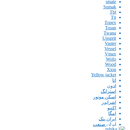
smate
Sumak
Tbl
Tjj
Topex
Tosan
Twana
Upsprit
Vaster
Vessel
Vmax
Wofo
Wood
Xion
Yellow jacket
اتا
ادون
استرانگ
اسکن موتور
اشرایدر
اکتیو
امگا
ایران پتک
ایران صنعت
اینگو