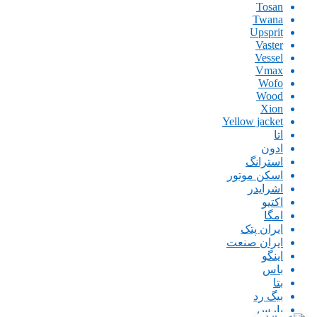
Tosan
Twana
Upsprit
Vaster
Vessel
Vmax
Wofo
Wood
Xion
Yellow jacket
اتا
ادون
استرانگ
اسکن موتور
اشرایدر
اکتیو
امگا
ایران پتک
ایران صنعت
اینگو
باس
بتا
بیگ رد
پارس