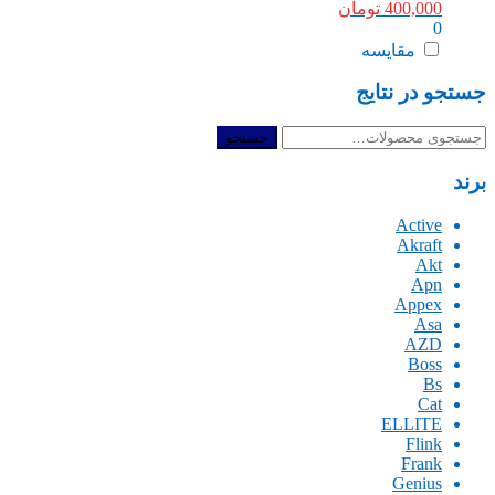
400,000
تومان
0
مقایسه
جستجو در نتایج
جستجو
جستجو
برای:
برند
Active
Akraft
Akt
Apn
Appex
Asa
AZD
Boss
Bs
Cat
ELLITE
Flink
Frank
Genius