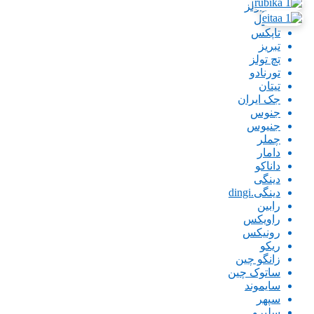
پاورتولز
تاپتول
تاپکس
تبریز
تچ تولز
تورنادو
تیتان
جک ایران
جنوس
جنیوس
چملر
دامار
داناکو
دینگی
دینگی.dingi
رابین
راویکس
رونیکس
ریکو
زانگو چین
ساتوک چین
سایموند
سپهر
سلپرو