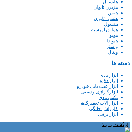
هانسول
هزبرن تایوان
هنس
هنس _تایوان
هنسول
هوا تهران سپه
هویو
هیوندا
واستر
ویتال
دسته ها
ابزار بادی
ابزار دقیق
ابزار عیب یابی خودرو
ابزارگاراژی ودستی
بکس بادی
ابزار آلات تعمیرگاهی
کارواش خانگی
ابزار برقی
بازگشت به بالا