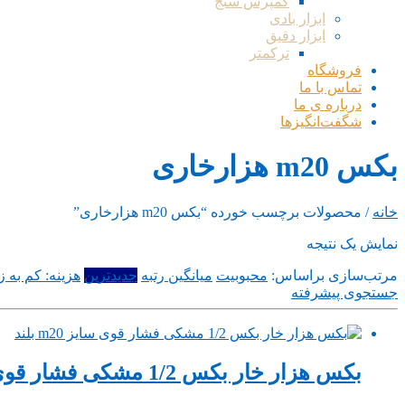
کمپرس سنج
ابزار بادی
ابزار دقیق
ترکمتر
فروشگاه
تماس با ما
درباره ی ما
شگفت‌انگیزها
بکس m20 هزارخاری
خانه
/ محصولات برچسب خورده “بکس m20 هزارخاری”
نمایش یک نتیجه
مرتب‌سازی براساس:
محبوبیت
میانگین رتبه
جدیدترین
هزینه: کم به زی
جستجوی پیشرفته
بکس هزار خار بکس 1/2 مشکی فشار قوی سایز m20 بلند