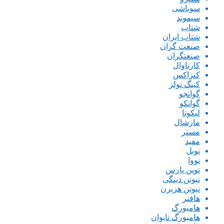
سوباشی
سیموند
شتاب
شتاب ایران
صنعت گران
صنعتگران
کارناوال
کنزاکس
کینگ تولز
گوانجو
گوانکو
لیکوتا
مارشال
مستر
مفید
نوبل
نووا
نوین پارس
نیوتن دینگی
نیوتن هزبرن
هافنر
هامبورگ
هامبورگ تایوان