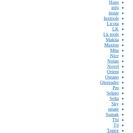
Hans
info
instar
Iuxtools
Licota
LK
Lk tools
Makita
Maxtop
Mita
Nice
Nolan
Novel
Orient
Osrano
Otoreader
Pm
Selpro
Selta
Sky
smate
Sumak
Tbl
Tjj
Topex