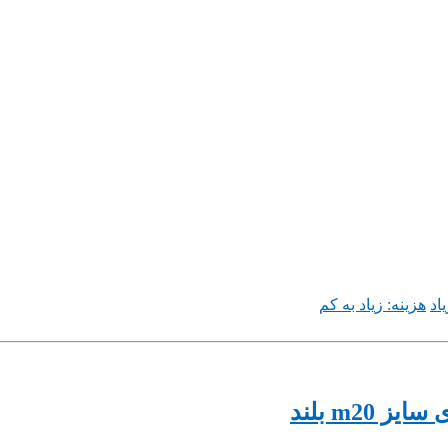
اد
هزینه: زیاد به کم