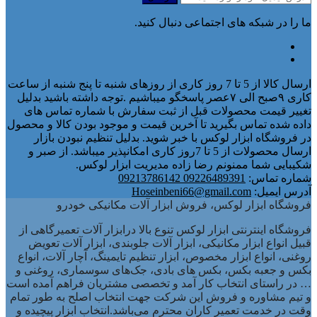
ما را در شبکه های اجتماعی دنبال کنید.
ارسال کالا از 5 تا 7 روز کاری از روزهای شنبه تا پنج شنبه از ساعت
کاری ۹صبح الی ۷عصر پاسخگو میباشیم .توجه داشته باشید بدلیل
تغییر قیمت محصولات قبل از ثبت سفارش با شماره تماس های
داده شده تماس بگیرید تا آخرین قیمت و موجود بودن کالا و محصول
در فروشگاه ابزار لوکس با خبر شوید. بدلیل تنظیم نبودن بازار
ارسال محصولات از 5 تا 7روز کاری امکانپذیر میباشد. از صبر و
شکیبایی شما ممنونم رضا زاده مدیریت ابزار لوکس.
شماره تماس:
09226489391 09213786142
آدرس ایمیل:
Hoseinbeni66@gmail.com
فروشگاه ابزار لوکس، فروش ابزار آلات مکانیکی خودرو
فروشگاه اینترنتی ابزار لوکس تنوع بالا درابزار آلات تعمیرگاهی از
قبیل انواع ابزار مکانیکی، ابزار آلات جلوبندی، ابزار آلات تعویض
روغنی، انواع ابزار مخصوص، ابزار تنظیم تایمینگ، آچار آلات، انواع
بکس و جعبه بکس، بکس های بادی، جک‌های سوسماری، روغنی و
… در راستای انتخاب کار آمد و تخصصی مشتریان فراهم آمده است
و تیم مشاوره و فروش این شرکت جهت انتخاب اصلح به طور تمام
وقت در خدمت تعمیر کاران محترم می‌باشد.انتخاب ابزار پیچیده و