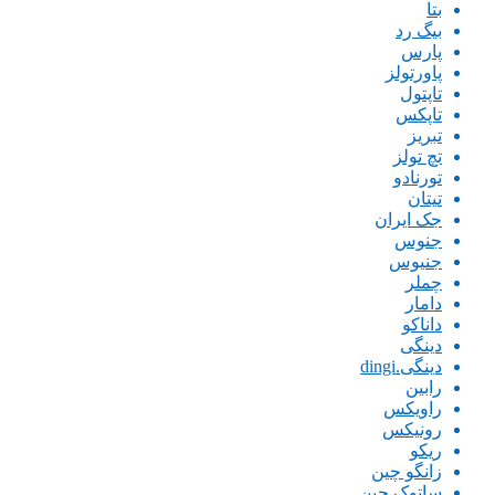
بتا
بیگ رد
پارس
پاورتولز
تاپتول
تاپکس
تبریز
تچ تولز
تورنادو
تیتان
جک ایران
جنوس
جنیوس
چملر
دامار
داناکو
دینگی
دینگی.dingi
رابین
راویکس
رونیکس
ریکو
زانگو چین
ساتوک چین