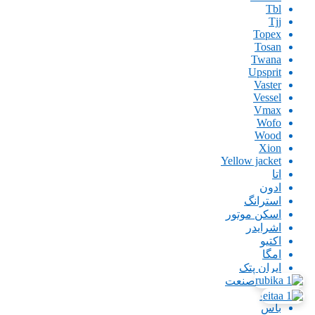
Tbl
Tjj
Topex
Tosan
Twana
Upsprit
Vaster
Vessel
Vmax
Wofo
Wood
Xion
Yellow jacket
اتا
ادون
استرانگ
اسکن موتور
اشرایدر
اکتیو
امگا
ایران پتک
ایران صنعت
اینگو
باس