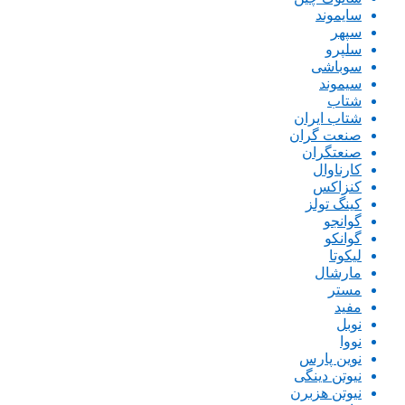
سایموند
سپهر
سلپرو
سوباشی
سیموند
شتاب
شتاب ایران
صنعت گران
صنعتگران
کارناوال
کنزاکس
کینگ تولز
گوانجو
گوانکو
لیکوتا
مارشال
مستر
مفید
نوبل
نووا
نوین پارس
نیوتن دینگی
نیوتن هزبرن