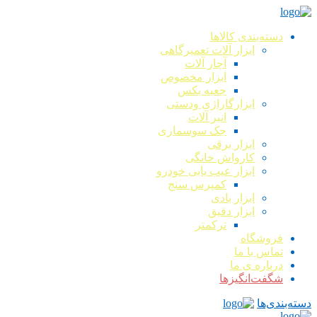
دسته‌بندی کالاها
ابزار آلات تعمیرگاهی
آچار آلات
ابزار مخصوص
جعبه بکس
ابزارگاراژی ودستی
انبر آلات
جک سوسماری
ابزار برقی
کارواش خانگی
ابزار عیب یابی خودرو
کمپرس سنج
ابزار بادی
ابزار دقیق
ترکمتر
فروشگاه
تماس با ما
درباره ی ما
شگفت‌انگیزها
دسته‌بندی‌ها