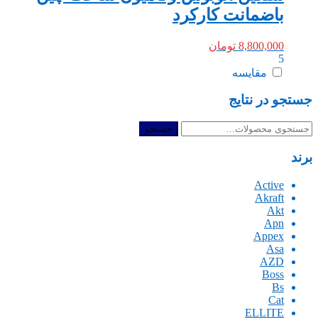
باضمانت کارکرد
8,800,000
تومان
5
مقایسه
جستجو در نتایج
جستجو
جستجو
برای:
برند
Active
Akraft
Akt
Apn
Appex
Asa
AZD
Boss
Bs
Cat
ELLITE