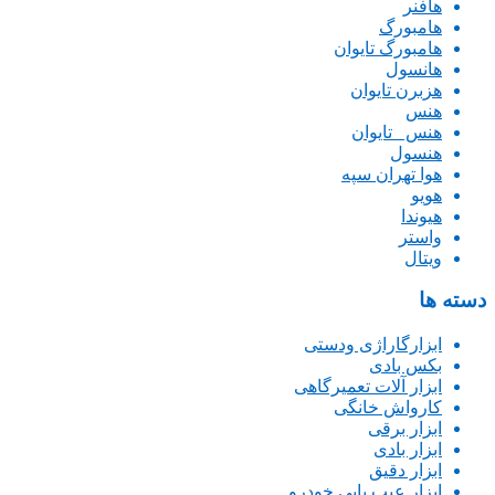
هافنر
هامبورگ
هامبورگ تایوان
هانسول
هزبرن تایوان
هنس
هنس _تایوان
هنسول
هوا تهران سپه
هویو
هیوندا
واستر
ویتال
دسته ها
ابزارگاراژی ودستی
بکس بادی
ابزار آلات تعمیرگاهی
کارواش خانگی
ابزار برقی
ابزار بادی
ابزار دقیق
ابزار عیب یابی خودرو