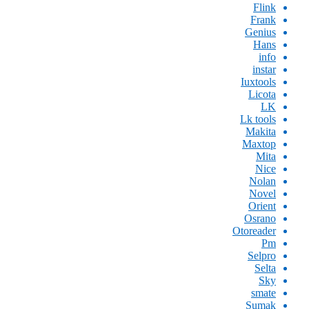
Flink
Frank
Genius
Hans
info
instar
Iuxtools
Licota
LK
Lk tools
Makita
Maxtop
Mita
Nice
Nolan
Novel
Orient
Osrano
Otoreader
Pm
Selpro
Selta
Sky
smate
Sumak