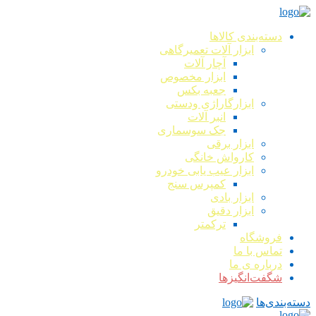
دسته‌بندی کالاها
ابزار آلات تعمیرگاهی
آچار آلات
ابزار مخصوص
جعبه بکس
ابزارگاراژی ودستی
انبر آلات
جک سوسماری
ابزار برقی
کارواش خانگی
ابزار عیب یابی خودرو
کمپرس سنج
ابزار بادی
ابزار دقیق
ترکمتر
فروشگاه
تماس با ما
درباره ی ما
شگفت‌انگیزها
دسته‌بندی‌ها