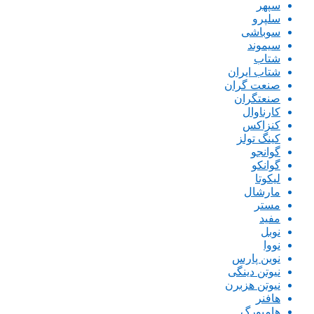
سپهر
سلپرو
سوباشی
سیموند
شتاب
شتاب ایران
صنعت گران
صنعتگران
کارناوال
کنزاکس
کینگ تولز
گوانجو
گوانکو
لیکوتا
مارشال
مستر
مفید
نوبل
نووا
نوین پارس
نیوتن دینگی
نیوتن هزبرن
هافنر
هامبورگ