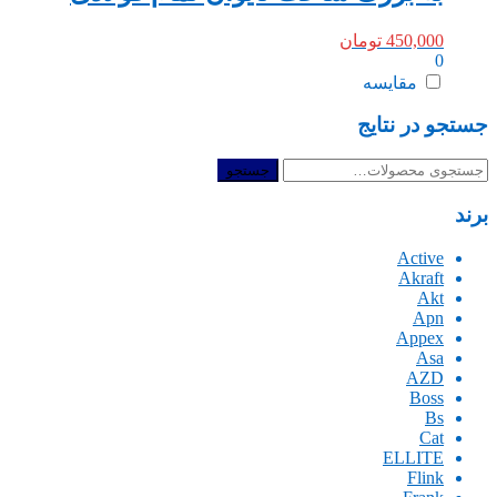
450,000
تومان
0
مقایسه
جستجو در نتایج
جستجو
جستجو
برای:
برند
Active
Akraft
Akt
Apn
Appex
Asa
AZD
Boss
Bs
Cat
ELLITE
Flink