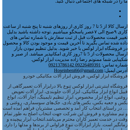
ما را در شبکه های اجتماعی دنبال کنید.
ارسال کالا از 5 تا 7 روز کاری از روزهای شنبه تا پنج شنبه از ساعت
کاری ۹صبح الی ۷عصر پاسخگو میباشیم .توجه داشته باشید بدلیل
تغییر قیمت محصولات قبل از ثبت سفارش با شماره تماس های
داده شده تماس بگیرید تا آخرین قیمت و موجود بودن کالا و محصول
در فروشگاه ابزار لوکس با خبر شوید. بدلیل تنظیم نبودن بازار
ارسال محصولات از 5 تا 7روز کاری امکانپذیر میباشد. از صبر و
شکیبایی شما ممنونم رضا زاده مدیریت ابزار لوکس.
شماره تماس:
09226489391 09213786142
آدرس ایمیل:
Hoseinbeni66@gmail.com
فروشگاه ابزار لوکس، فروش ابزار آلات مکانیکی خودرو
فروشگاه اینترنتی ابزار لوکس تنوع بالا درابزار آلات تعمیرگاهی از
قبیل انواع ابزار مکانیکی، ابزار آلات جلوبندی، ابزار آلات تعویض
روغنی، انواع ابزار مخصوص، ابزار تنظیم تایمینگ، آچار آلات، انواع
بکس و جعبه بکس، بکس های بادی، جک‌های سوسماری، روغنی و
… در راستای انتخاب کار آمد و تخصصی مشتریان فراهم آمده است
و تیم مشاوره و فروش این شرکت جهت انتخاب اصلح به طور تمام
وقت در خدمت تعمیر کاران محترم می‌باشد.انتخاب ابزار پیچیده و
زمانگیر است. بازار ابزارآلات تنوع فراوانی از برندها و مدلها را دارد.