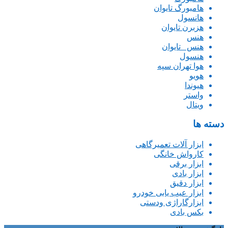
هامبورگ تایوان
هانسول
هزبرن تایوان
هنس
هنس _تایوان
هنسول
هوا تهران سپه
هویو
هیوندا
واستر
ویتال
دسته ها
ابزار آلات تعمیرگاهی
کارواش خانگی
ابزار برقی
ابزار بادی
ابزار دقیق
ابزار عیب یابی خودرو
ابزارگاراژی ودستی
بکس بادی