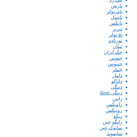
پارس
پاورتولز
تاپتول
تاپکس
تبریز
تچ تولز
تورنادو
تیتان
جک ایران
جنوس
جنیوس
چملر
دامار
داناکو
دینگی
دینگی.dingi
رابین
راویکس
رونیکس
ریکو
زانگو چین
ساتوک چین
سایموند