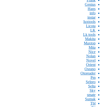
Frank
Genius
Hans
info
instar
Iuxtools
Licota
LK
Lk tools
Makita
Maxtop
Mita
Nice
Nolan
Novel
Orient
Osrano
Otoreader
Pm
Selpro
Selta
Sky
smate
Sumak
Tbl