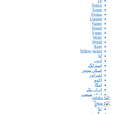
Tjj
Topex
Tosan
Twana
Upsprit
Vaster
Vessel
Vmax
Wofo
Wood
Xion
Yellow jacket
اتا
ادون
استرانگ
اسکن موتور
اشرایدر
اکتیو
امگا
ایران پتک
ایران صنعت
اینگو
باس
بتا
بیگ رد