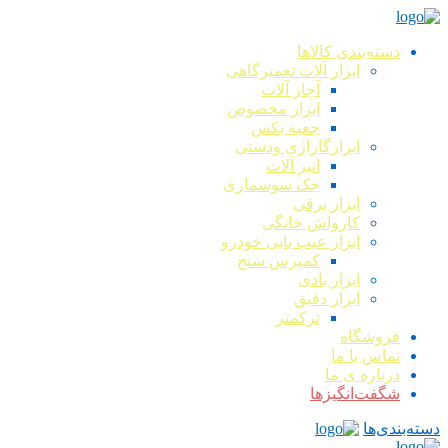
دسته‌بندی کالاها
ابزار آلات تعمیرگاهی
آچار آلات
ابزار مخصوص
جعبه بکس
ابزارگاراژی ودستی
انبر آلات
جک سوسماری
ابزار برقی
کارواش خانگی
ابزار عیب یابی خودرو
کمپرس سنج
ابزار بادی
ابزار دقیق
ترکمتر
فروشگاه
تماس با ما
درباره ی ما
شگفت‌انگیزها
دسته‌بندی‌ها