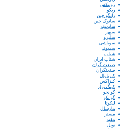
رونیکس
ریکو
زانگو چین
ساتوک چین
سایموند
سپهر
سلپرو
سوباشی
سیموند
شتاب
شتاب ایران
صنعت گران
صنعتگران
کارناوال
کنزاکس
کینگ تولز
گوانجو
گوانکو
لیکوتا
مارشال
مستر
مفید
نوبل