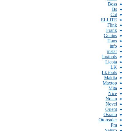
Boss
Bs
Cat
ELLITE
Flink
Frank
Genius
Hans
info
instar
Iuxtools
Licota
LK
Lk tools
Makita
Maxtop
Mita
Nice
Nolan
Novel
Orient
Osrano
Otoreader
Pm
Selpro