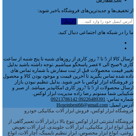
از تخفیف‌ها و جدیدترین‌های فروشگاه باخبر شوید:
ما را در شبکه های اجتماعی دنبال کنید.
ارسال کالا از 5 تا 7 روز کاری از روزهای شنبه تا پنج شنبه از ساعت
کاری ۹صبح الی ۷عصر پاسخگو میباشیم .توجه داشته باشید بدلیل
تغییر قیمت محصولات قبل از ثبت سفارش با شماره تماس های
داده شده تماس بگیرید تا آخرین قیمت و موجود بودن کالا و محصول
در فروشگاه ابزار لوکس با خبر شوید. بدلیل تنظیم نبودن بازار
ارسال محصولات از 5 تا 7روز کاری امکانپذیر میباشد. از صبر و
شکیبایی شما ممنونم رضا زاده مدیریت ابزار لوکس.
شماره تماس:
09226489391 09213786142
آدرس ایمیل:
Hoseinbeni66@gmail.com
فروشگاه ابزار لوکس، فروش ابزار آلات مکانیکی خودرو
فروشگاه اینترنتی ابزار لوکس تنوع بالا درابزار آلات تعمیرگاهی از
قبیل انواع ابزار مکانیکی، ابزار آلات جلوبندی، ابزار آلات تعویض
روغنی، انواع ابزار مخصوص، ابزار تنظیم تایمینگ، آچار آلات، انواع