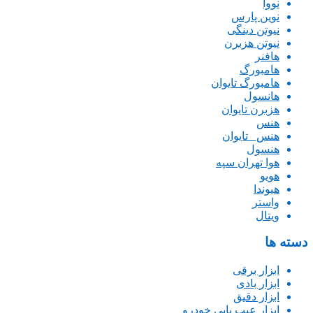
نووا
نوین پارس
نیوتن دینگی
نیوتن هزبرن
هافنر
هامبورگ
هامبورگ تایوان
هانسول
هزبرن تایوان
هنس
هنس _تایوان
هنسول
هوا تهران سپه
هویو
هیوندا
واستر
ویتال
دسته ها
ابزار برقی
ابزار بادی
ابزار دقیق
ابزار عیب یابی خودرو