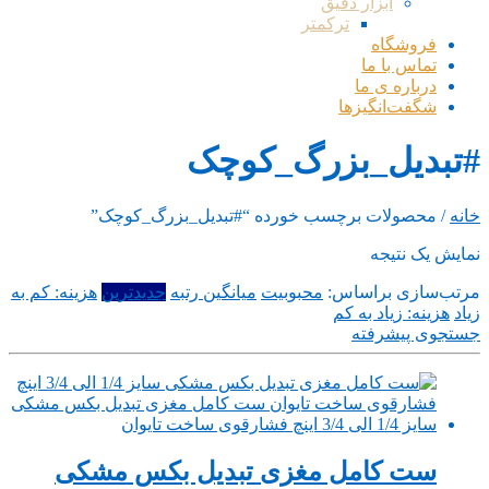
ابزار دقیق
ترکمتر
فروشگاه
تماس با ما
درباره ی ما
شگفت‌انگیزها
#تبدیل_بزرگ_کوچک
خانه
/ محصولات برچسب خورده “#تبدیل_بزرگ_کوچک”
نمایش یک نتیجه
مرتب‌سازی براساس:
محبوبیت
میانگین رتبه
جدیدترین
هزینه: کم به
زیاد
هزینه: زیاد به کم
جستجوی پیشرفته
ست کامل مغزی تبدیل بکس مشکی