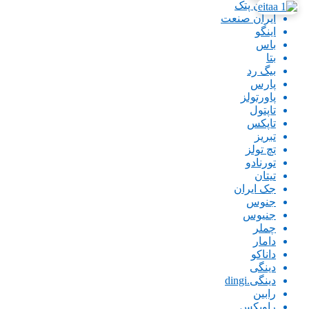
ایران پتک
ایران صنعت
اینگو
باس
بتا
بیگ رد
پارس
پاورتولز
تاپتول
تاپکس
تبریز
تچ تولز
تورنادو
تیتان
جک ایران
جنوس
جنیوس
چملر
دامار
داناکو
دینگی
دینگی.dingi
رابین
راویکس