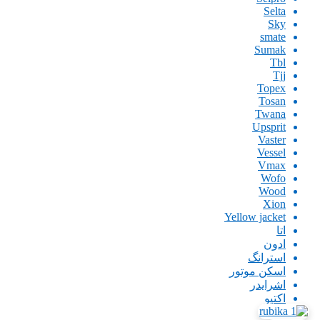
Selta
Sky
smate
Sumak
Tbl
Tjj
Topex
Tosan
Twana
Upsprit
Vaster
Vessel
Vmax
Wofo
Wood
Xion
Yellow jacket
اتا
ادون
استرانگ
اسکن موتور
اشرایدر
اکتیو
امگا