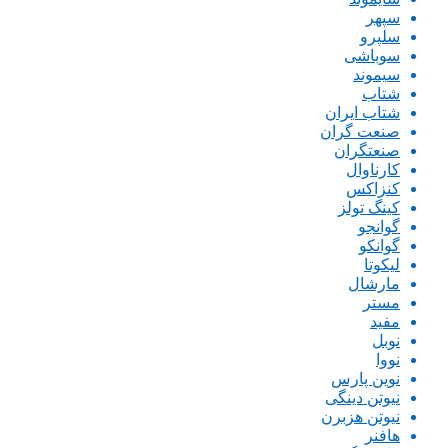
سپهر
سلپرو
سوباشی
سیموند
شتاب
شتاب ایران
صنعت گران
صنعتگران
کارناوال
کنزاکس
کینگ تولز
گوانجو
گوانکو
لیکوتا
مارشال
مستر
مفید
نوبل
نووا
نوین پارس
نیوتن دینگی
نیوتن هزبرن
هافنر