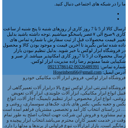
ما را در شبکه های اجتماعی دنبال کنید.
ارسال کالا از 5 تا 7 روز کاری از روزهای شنبه تا پنج شنبه از ساعت
کاری ۹صبح الی ۷عصر پاسخگو میباشیم .توجه داشته باشید بدلیل
تغییر قیمت محصولات قبل از ثبت سفارش با شماره تماس های
داده شده تماس بگیرید تا آخرین قیمت و موجود بودن کالا و محصول
در فروشگاه ابزار لوکس با خبر شوید. بدلیل تنظیم نبودن بازار
ارسال محصولات از 5 تا 7روز کاری امکانپذیر میباشد. از صبر و
شکیبایی شما ممنونم رضا زاده مدیریت ابزار لوکس.
شماره تماس:
09226489391 09213786142
آدرس ایمیل:
Hoseinbeni66@gmail.com
فروشگاه ابزار لوکس، فروش ابزار آلات مکانیکی خودرو
فروشگاه اینترنتی ابزار لوکس تنوع بالا درابزار آلات تعمیرگاهی از
قبیل انواع ابزار مکانیکی، ابزار آلات جلوبندی، ابزار آلات تعویض
روغنی، انواع ابزار مخصوص، ابزار تنظیم تایمینگ، آچار آلات، انواع
بکس و جعبه بکس، بکس های بادی، جک‌های سوسماری، روغنی و
… در راستای انتخاب کار آمد و تخصصی مشتریان فراهم آمده است
و تیم مشاوره و فروش این شرکت جهت انتخاب اصلح به طور تمام
وقت در خدمت تعمیر کاران محترم می‌باشد.انتخاب ابزار پیچیده و
زمانگیر است. بازار ابزارآلات تنوع فراوانی از برندها و مدلها را دارد.