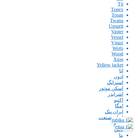
Tjj
Topex
Tosan
Twana
Upsprit
Vaster
Vessel
Vmax
Wofo
Wood
Xion
Yellow jacket
اتا
ادون
استرانگ
اسکن موتور
اشرایدر
اکتیو
امگا
ایران پتک
ایران صنعت
اینگو
باس
بتا