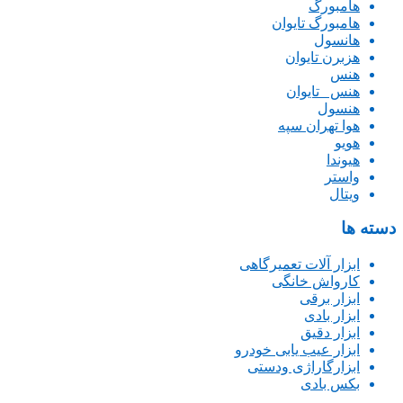
هامبورگ
هامبورگ تایوان
هانسول
هزبرن تایوان
هنس
هنس _تایوان
هنسول
هوا تهران سپه
هویو
هیوندا
واستر
ویتال
دسته ها
ابزار آلات تعمیرگاهی
کارواش خانگی
ابزار برقی
ابزار بادی
ابزار دقیق
ابزار عیب یابی خودرو
ابزارگاراژی ودستی
بکس بادی