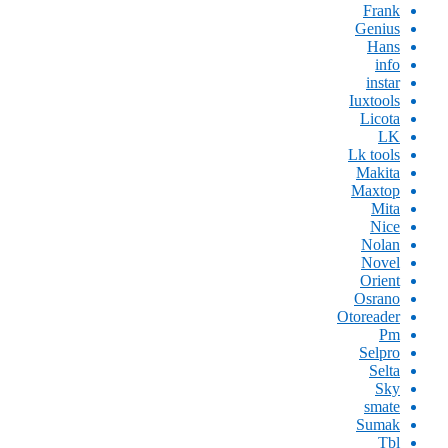
Frank
Genius
Hans
info
instar
Iuxtools
Licota
LK
Lk tools
Makita
Maxtop
Mita
Nice
Nolan
Novel
Orient
Osrano
Otoreader
Pm
Selpro
Selta
Sky
smate
Sumak
Tbl