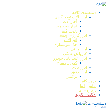
دسته‌بندی کالاها
ابزار آلات تعمیرگاهی
آچار آلات
ابزار مخصوص
جعبه بکس
ابزارگاراژی ودستی
انبر آلات
جک سوسماری
ابزار برقی
کارواش خانگی
ابزار عیب یابی خودرو
کمپرس سنج
ابزار بادی
ابزار دقیق
ترکمتر
فروشگاه
تماس با ما
درباره ی ما
شگفت‌انگیزها
دسته‌بندی‌ها