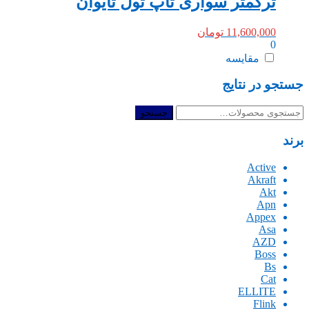
ترکمتر سواری تاپ تول تایوان
11,600,000
تومان
0
مقایسه
جستجو در نتایج
جستجو
جستجو
برای:
برند
Active
Akraft
Akt
Apn
Appex
Asa
AZD
Boss
Bs
Cat
ELLITE
Flink