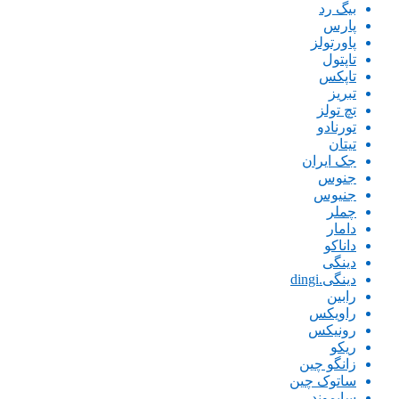
بیگ رد
پارس
پاورتولز
تاپتول
تاپکس
تبریز
تچ تولز
تورنادو
تیتان
جک ایران
جنوس
جنیوس
چملر
دامار
داناکو
دینگی
دینگی.dingi
رابین
راویکس
رونیکس
ریکو
زانگو چین
ساتوک چین
سایموند