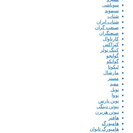
سوباشی
سیموند
شتاب
شتاب ایران
صنعت گران
صنعتگران
کارناوال
کنزاکس
کینگ تولز
گوانجو
گوانکو
لیکوتا
مارشال
مستر
مفید
نوبل
نووا
نوین پارس
نیوتن دینگی
نیوتن هزبرن
هافنر
هامبورگ
هامبورگ تایوان