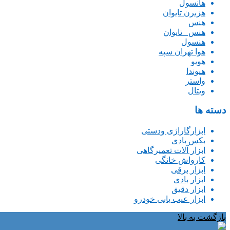
هانسول
هزبرن تایوان
هنس
هنس _تایوان
هنسول
هوا تهران سپه
هویو
هیوندا
واستر
ویتال
دسته ها
ابزارگاراژی ودستی
بکس بادی
ابزار آلات تعمیرگاهی
کارواش خانگی
ابزار برقی
ابزار بادی
ابزار دقیق
ابزار عیب یابی خودرو
بازگشت به بالا