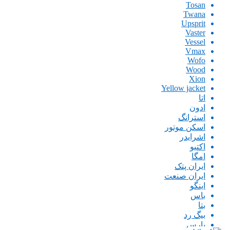
Tosan
Twana
Upsprit
Vaster
Vessel
Vmax
Wofo
Wood
Xion
Yellow jacket
اتا
ادون
استرانگ
اسکن موتور
اشرایدر
اکتیو
امگا
ایران پتک
ایران صنعت
اینگو
باس
بتا
بیگ رد
پارس