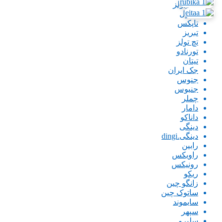
پاورتولز
تاپتول
تاپکس
تبریز
تچ تولز
تورنادو
تیتان
جک ایران
جنوس
جنیوس
چملر
دامار
داناکو
دینگی
دینگی.dingi
رابین
راویکس
رونیکس
ریکو
زانگو چین
ساتوک چین
سایموند
سپهر
سلپرو