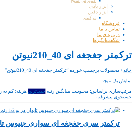
کمپرس سنج
ابزار بادی
ابزار دقیق
ترکمتر
فروشگاه
تماس با ما
درباره ی ما
شگفت‌انگیزها
ترکمتر جغجغه ای 40_210نیوتن
خانه
/ محصولات برچسب خورده “ترکمتر جغجغه ای 40_210نیوتن”
نمایش یک نتیجه
مرتب‌سازی براساس:
محبوبیت
میانگین رتبه
جدیدترین
هزینه: کم به زی
جستجوی پیشرفته
ترکمتر سری جغجغه ای سواری جنیوس تایوان درایو 1/2 رنج 