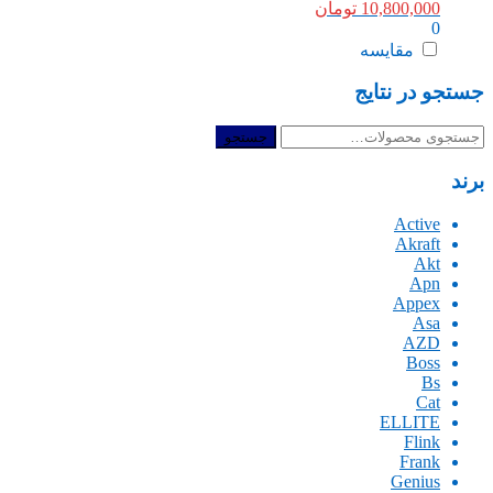
10,800,000
تومان
0
مقایسه
جستجو در نتایج
جستجو
جستجو
برای:
برند
Active
Akraft
Akt
Apn
Appex
Asa
AZD
Boss
Bs
Cat
ELLITE
Flink
Frank
Genius