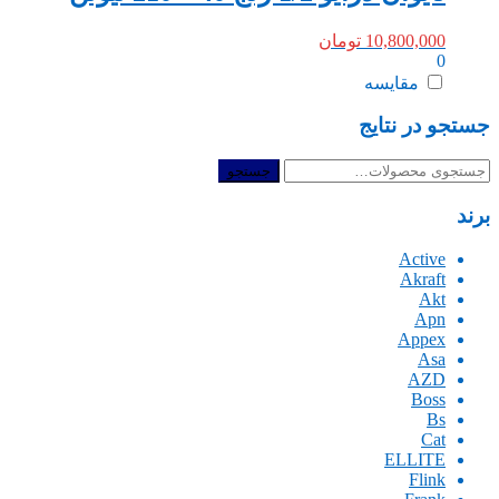
10,800,000
تومان
0
مقایسه
جستجو در نتایج
جستجو
جستجو
برای:
برند
Active
Akraft
Akt
Apn
Appex
Asa
AZD
Boss
Bs
Cat
ELLITE
Flink