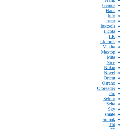
Frank
Genius
Hans
info
instar
Iuxtools
Licota
LK
Lk tools
Makita
Maxtop
Mita
Nice
Nolan
Novel
Orient
Osrano
Otoreader
Pm
Selpro
Selta
Sky
smate
Sumak
Tbl