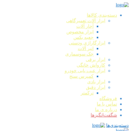
دسته‌بندی کالاها
ابزار آلات تعمیرگاهی
آچار آلات
ابزار مخصوص
جعبه بکس
ابزارگاراژی ودستی
انبر آلات
جک سوسماری
ابزار برقی
کارواش خانگی
ابزار عیب یابی خودرو
کمپرس سنج
ابزار بادی
ابزار دقیق
ترکمتر
فروشگاه
تماس با ما
درباره ی ما
شگفت‌انگیزها
دسته‌بندی‌ها