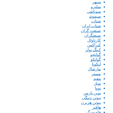
سپهر
سلپرو
سوباشی
سیموند
شتاب
شتاب ایران
صنعت گران
صنعتگران
کارناوال
کنزاکس
کینگ تولز
گوانجو
گوانکو
لیکوتا
مارشال
مستر
مفید
نوبل
نووا
نوین پارس
نیوتن دینگی
نیوتن هزبرن
هافنر
هامبورگ