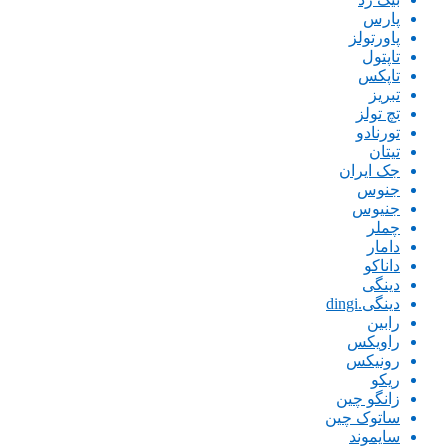
پارس
پاورتولز
تاپتول
تاپکس
تبریز
تچ تولز
تورنادو
تیتان
جک ایران
جنوس
جنیوس
چملر
دامار
داناکو
دینگی
دینگی.dingi
رابین
راویکس
رونیکس
ریکو
زانگو چین
ساتوک چین
سایموند