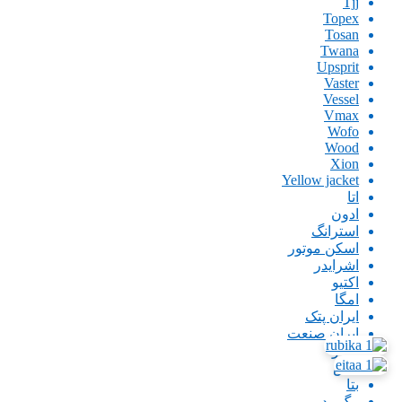
Tjj
Topex
Tosan
Twana
Upsprit
Vaster
Vessel
Vmax
Wofo
Wood
Xion
Yellow jacket
اتا
ادون
استرانگ
اسکن موتور
اشرایدر
اکتیو
امگا
ایران پتک
ایران صنعت
اینگو
باس
بتا
بیگ رد