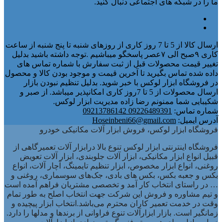
ما را در شبکه های اجتماعی دنبال کنید.
ارسال کالا از 5 تا 7 روز کاری از روزهای شنبه تا پنج شنبه از ساعت
کاری ۹صبح الی ۷عصر پاسخگو میباشیم .توجه داشته باشید بدلیل
تغییر قیمت محصولات قبل از ثبت سفارش با شماره تماس های
داده شده تماس بگیرید تا آخرین قیمت و موجود بودن کالا و محصول
در فروشگاه ابزار لوکس با خبر شوید. بدلیل تنظیم نبودن بازار
ارسال محصولات از 5 تا 7روز کاری امکانپذیر میباشد. از صبر و
شکیبایی شما ممنونم رضا زاده مدیریت ابزار لوکس.
شماره تماس:
09226489391 09213786142
آدرس ایمیل:
Hoseinbeni66@gmail.com
فروشگاه ابزار لوکس، فروش ابزار آلات مکانیکی خودرو
فروشگاه اینترنتی ابزار لوکس تنوع بالا درابزار آلات تعمیرگاهی از
قبیل انواع ابزار مکانیکی، ابزار آلات جلوبندی، ابزار آلات تعویض
روغنی، انواع ابزار مخصوص، ابزار تنظیم تایمینگ، آچار آلات، انواع
بکس و جعبه بکس، بکس های بادی، جک‌های سوسماری، روغنی و
… در راستای انتخاب کار آمد و تخصصی مشتریان فراهم آمده است
و تیم مشاوره و فروش این شرکت جهت انتخاب اصلح به طور تمام
وقت در خدمت تعمیر کاران محترم می‌باشد.انتخاب ابزار پیچیده و
زمانگیر است. بازار ابزارآلات تنوع فراوانی از برندها و مدلها را دارد.