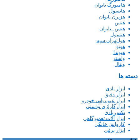
هامبورگ تایوان
هانسول
هزبرن تایوان
هنس
هنس _تایوان
هنسول
هوا تهران سپه
هویو
هیوندا
واستر
ویتال
دسته ها
ابزار بادی
ابزار دقیق
ابزار عیب یابی خودرو
ابزارگاراژی ودستی
بکس بادی
ابزار آلات تعمیرگاهی
کارواش خانگی
ابزار برقی