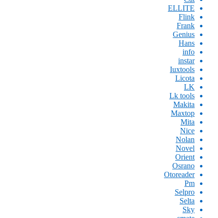
ELLITE
Flink
Frank
Genius
Hans
info
instar
Iuxtools
Licota
LK
Lk tools
Makita
Maxtop
Mita
Nice
Nolan
Novel
Orient
Osrano
Otoreader
Pm
Selpro
Selta
Sky