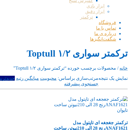
کمپرس سنج
ابزار بادی
ابزار دقیق
ترکمتر
فروشگاه
تماس با ما
درباره ی ما
شگفت‌انگیزها
ترکمتر سواری ۱/۲ Toptull
خانه
/ محصولات برچسب خورده “ترکمتر سواری ۱/۲ Toptull”
نمایش یک نتیجه
مرتب‌سازی براساس:
محبوبیت
میانگین رتبه
جدیدتری
جستجوی پیشرفته
ترکمتر جغجغه ای تاپتول مدل
ANAF1621رنج 28 الی 210نیوتن ساخت