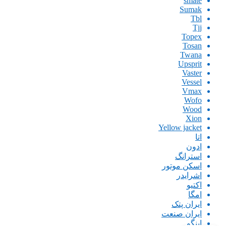
smate
Sumak
Tbl
Tjj
Topex
Tosan
Twana
Upsprit
Vaster
Vessel
Vmax
Wofo
Wood
Xion
Yellow jacket
اتا
ادون
استرانگ
اسکن موتور
اشرایدر
اکتیو
امگا
ایران پتک
ایران صنعت
اینگو