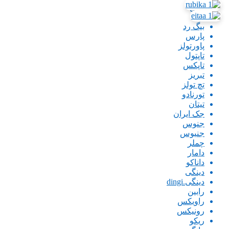
باس
بتا
بیگ رد
پارس
پاورتولز
تاپتول
تاپکس
تبریز
تچ تولز
تورنادو
تیتان
جک ایران
جنوس
جنیوس
چملر
دامار
داناکو
دینگی
دینگی.dingi
رابین
راویکس
رونیکس
ریکو