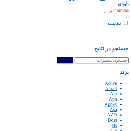
تایوان
12,000,000
تومان
0
مقایسه
جستجو در نتایج
جستجو
جستجو
برای:
برند
Active
Akraft
Akt
Apn
Appex
Asa
AZD
Boss
Bs
Cat