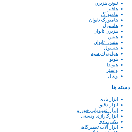
نیوتن هزبرن
هافنر
هامبورگ
هامبورگ تایوان
هانسول
هزبرن تایوان
هنس
هنس _تایوان
هنسول
هوا تهران سپه
هویو
هیوندا
واستر
ویتال
دسته ها
ابزار بادی
ابزار دقیق
ابزار عیب یابی خودرو
ابزارگاراژی ودستی
بکس بادی
ابزار آلات تعمیرگاهی