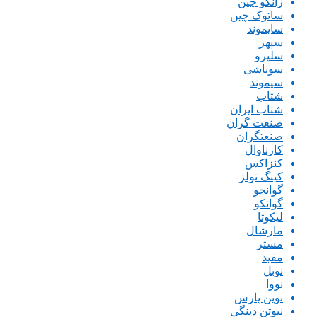
زانگو چین
ساتوک چین
سایموند
سپهر
سلپرو
سوباشی
سیموند
شتاب
شتاب ایران
صنعت گران
صنعتگران
کارناوال
کنزاکس
کینگ تولز
گوانجو
گوانکو
لیکوتا
مارشال
مستر
مفید
نوبل
نووا
نوین پارس
نیوتن دینگی