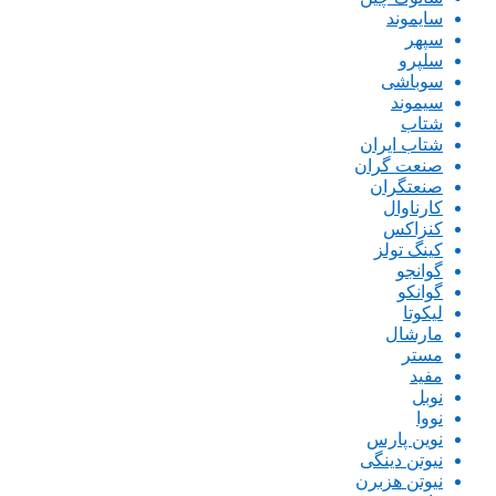
سایموند
سپهر
سلپرو
سوباشی
سیموند
شتاب
شتاب ایران
صنعت گران
صنعتگران
کارناوال
کنزاکس
کینگ تولز
گوانجو
گوانکو
لیکوتا
مارشال
مستر
مفید
نوبل
نووا
نوین پارس
نیوتن دینگی
نیوتن هزبرن