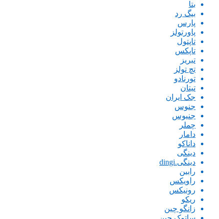
بتا
بیگ رد
پارس
پاورتولز
تاپتول
تاپکس
تبریز
تچ تولز
تورنادو
تیتان
جک ایران
جنوس
جنیوس
چملر
دامار
داناکو
دینگی
دینگی.dingi
رابین
راویکس
رونیکس
ریکو
زانگو چین
ساتوک چین