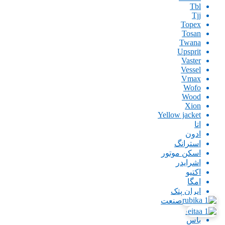
Tbl
Tjj
Topex
Tosan
Twana
Upsprit
Vaster
Vessel
Vmax
Wofo
Wood
Xion
Yellow jacket
اتا
ادون
استرانگ
اسکن موتور
اشرایدر
اکتیو
امگا
ایران پتک
ایران صنعت
اینگو
باس