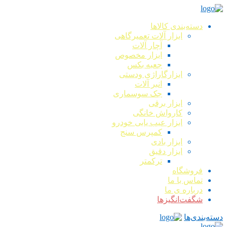
دسته‌بندی کالاها
ابزار آلات تعمیرگاهی
آچار آلات
ابزار مخصوص
جعبه بکس
ابزارگاراژی ودستی
انبر آلات
جک سوسماری
ابزار برقی
کارواش خانگی
ابزار عیب یابی خودرو
کمپرس سنج
ابزار بادی
ابزار دقیق
ترکمتر
فروشگاه
تماس با ما
درباره ی ما
شگفت‌انگیزها
دسته‌بندی‌ها