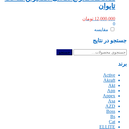
تایوان
12,000,000
تومان
0
مقایسه
جستجو در نتایج
جستجو
جستجو
برای:
برند
Active
Akraft
Akt
Apn
Appex
Asa
AZD
Boss
Bs
Cat
ELLITE