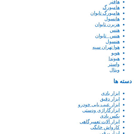
هافنر
هامبورگ
هامبورگ تایوان
هانسول
هزبرن تایوان
هنس
هنس _تایوان
هنسول
هوا تهران سپه
هویو
هیوندا
واستر
ویتال
دسته ها
ابزار بادی
ابزار دقیق
ابزار عیب یابی خودرو
ابزارگاراژی ودستی
بکس بادی
ابزار آلات تعمیرگاهی
کارواش خانگی
ابزار برقی