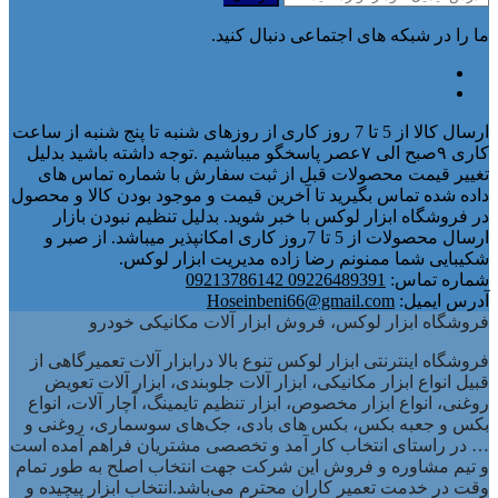
ما را در شبکه های اجتماعی دنبال کنید.
ارسال کالا از 5 تا 7 روز کاری از روزهای شنبه تا پنج شنبه از ساعت
کاری ۹صبح الی ۷عصر پاسخگو میباشیم .توجه داشته باشید بدلیل
تغییر قیمت محصولات قبل از ثبت سفارش با شماره تماس های
داده شده تماس بگیرید تا آخرین قیمت و موجود بودن کالا و محصول
در فروشگاه ابزار لوکس با خبر شوید. بدلیل تنظیم نبودن بازار
ارسال محصولات از 5 تا 7روز کاری امکانپذیر میباشد. از صبر و
شکیبایی شما ممنونم رضا زاده مدیریت ابزار لوکس.
شماره تماس:
09226489391 09213786142
آدرس ایمیل:
Hoseinbeni66@gmail.com
فروشگاه ابزار لوکس، فروش ابزار آلات مکانیکی خودرو
فروشگاه اینترنتی ابزار لوکس تنوع بالا درابزار آلات تعمیرگاهی از
قبیل انواع ابزار مکانیکی، ابزار آلات جلوبندی، ابزار آلات تعویض
روغنی، انواع ابزار مخصوص، ابزار تنظیم تایمینگ، آچار آلات، انواع
بکس و جعبه بکس، بکس های بادی، جک‌های سوسماری، روغنی و
… در راستای انتخاب کار آمد و تخصصی مشتریان فراهم آمده است
و تیم مشاوره و فروش این شرکت جهت انتخاب اصلح به طور تمام
وقت در خدمت تعمیر کاران محترم می‌باشد.انتخاب ابزار پیچیده و