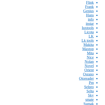
Flink
Frank
Genius
Hans
info
instar
Iuxtools
Licota
LK
Lk tools
Makita
Maxtop
Mita
Nice
Nolan
Novel
Orient
Osrano
Otoreader
Pm
Selpro
Selta
Sky
smate
Sumak