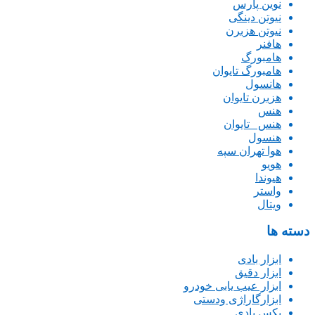
نوین پارس
نیوتن دینگی
نیوتن هزبرن
هافنر
هامبورگ
هامبورگ تایوان
هانسول
هزبرن تایوان
هنس
هنس _تایوان
هنسول
هوا تهران سپه
هویو
هیوندا
واستر
ویتال
دسته ها
ابزار بادی
ابزار دقیق
ابزار عیب یابی خودرو
ابزارگاراژی ودستی
بکس بادی