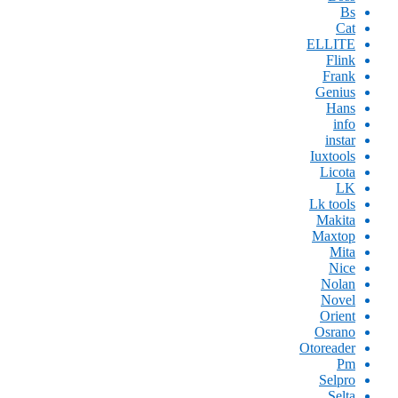
Bs
Cat
ELLITE
Flink
Frank
Genius
Hans
info
instar
Iuxtools
Licota
LK
Lk tools
Makita
Maxtop
Mita
Nice
Nolan
Novel
Orient
Osrano
Otoreader
Pm
Selpro
Selta