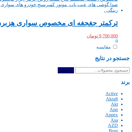
ترکمتر جغجغه ای مخصوص سواری هزبرن تایوان رنج 28 
9,700,000
تومان
0
مقایسه
جستجو در نتایج
جستجو
جستجو
برای:
برند
Active
Akraft
Akt
Apn
Appex
Asa
AZD
Boss