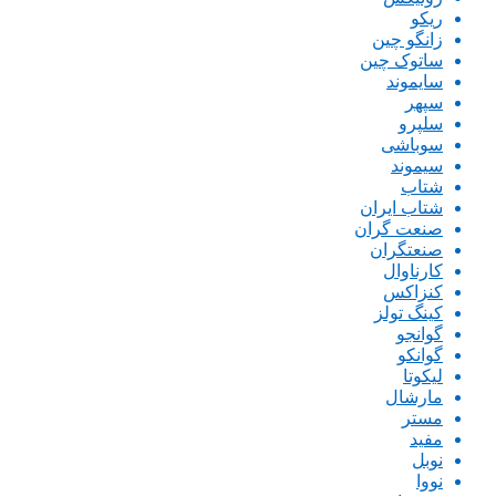
ریکو
زانگو چین
ساتوک چین
سایموند
سپهر
سلپرو
سوباشی
سیموند
شتاب
شتاب ایران
صنعت گران
صنعتگران
کارناوال
کنزاکس
کینگ تولز
گوانجو
گوانکو
لیکوتا
مارشال
مستر
مفید
نوبل
نووا