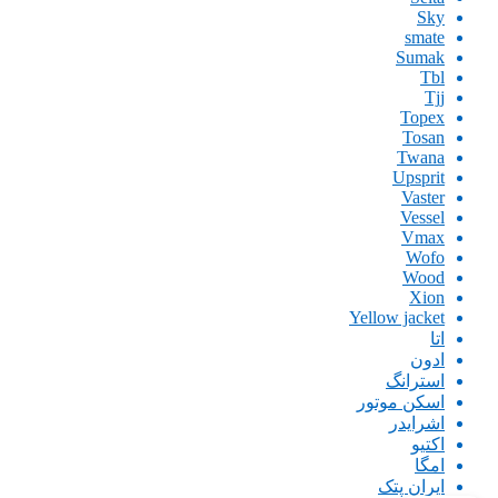
Sky
smate
Sumak
Tbl
Tjj
Topex
Tosan
Twana
Upsprit
Vaster
Vessel
Vmax
Wofo
Wood
Xion
Yellow jacket
اتا
ادون
استرانگ
اسکن موتور
اشرایدر
اکتیو
امگا
ایران پتک