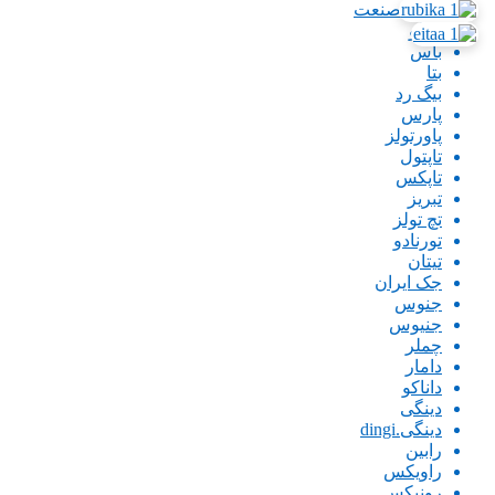
ایران صنعت
اینگو
باس
بتا
بیگ رد
پارس
پاورتولز
تاپتول
تاپکس
تبریز
تچ تولز
تورنادو
تیتان
جک ایران
جنوس
جنیوس
چملر
دامار
داناکو
دینگی
دینگی.dingi
رابین
راویکس
رونیکس