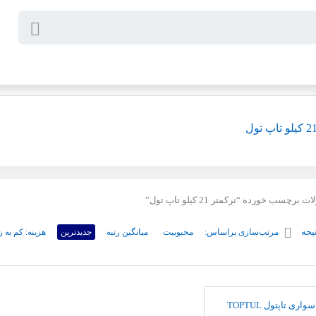
برچسب خورده “ترکمتر 21 کیلو تاپ تول”
یجه
مرتب‌سازی براساس:
محبوبیت
میانگین رتبه
جدیدترین
هزینه: کم به ز