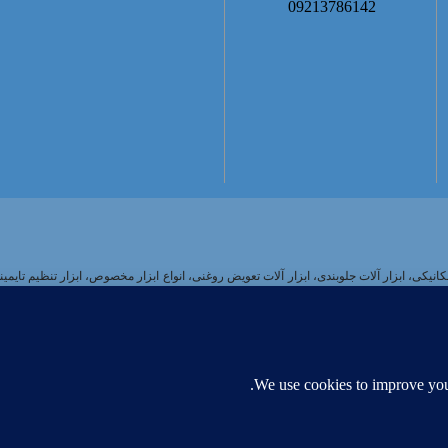
09213786142
ار مکانیکی، ابزار آلات جلوبندی، ابزار آلات تعویض روغنی، انواع ابزار مخصوص، ابزار تنظیم 
 فروش این شرکت جهت انتخاب اصلح به طور تمام وقت در خدمت تعمیر کاران محترم می‌باشد.ان
ی، دستی، بادی و بنزینی وجود دارد. برای هر گروه از این ابزارآلات برندهای بسیاری وجود دارن
ی که دنبال خرید بهترین ابزارآلات بسته به نیازشان هستند، جستجو در این بازار طاقت‌فرسا