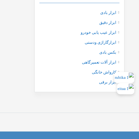
Iuxtools
Licota
ابزار بادی
LK
ابزار دقیق
Lk tools
ابزار عیب یابی خودرو
Makita
ابزارگاراژی ودستی
Maxtop
بکس بادی
Mita
ابزار آلات تعمیرگاهی
Nice
کارواش خانگی
Nolan
ابزار برقی
Novel
Orient
Osrano
Otoreader
Pm
Selpro