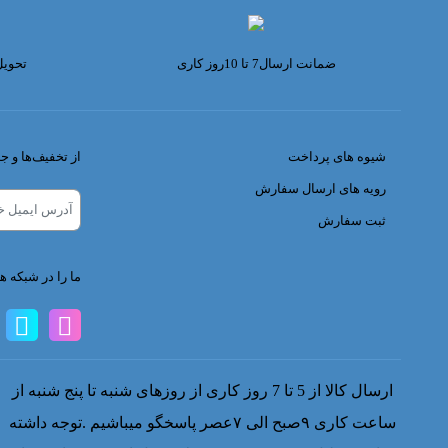
Selta
Sky
ضمانت ارسال7 تا 10روز کاری
تحوی
smate
Sumak
Tbl
شیوه های پرداخت
از تخفیف‌ها و ج
Tjj
رویه های ارسال سفارش
Topex
ثبت سفارش
Tosan
Twana
ما را در شبکه ه
Upsprit
Vaster
Vessel
ارسال کالا از 5 تا 7 روز کاری از روزهای شنبه تا پنج شنبه از
Vmax
ساعت کاری ۹صبح الی ۷عصر پاسخگو میباشیم .توجه داشته
Wofo