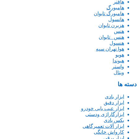
هافنر
هامبورگ
هامبورگ تایوان
هانسول
هزبرن تایوان
هنس
هنس _تایوان
هنسول
هوا تهران سپه
هویو
هیوندا
واستر
ویتال
دسته ها
ابزار بادی
ابزار دقیق
ابزار عیب یابی خودرو
ابزارگاراژی ودستی
بکس بادی
ابزار آلات تعمیرگاهی
کارواش خانگی
ابزار برقی