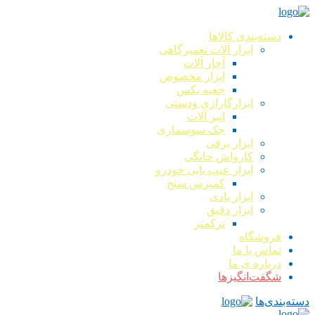
دسته‌بندی کالاها
ابزار آلات تعمیرگاهی
آچار آلات
ابزار مخصوص
جعبه بکس
ابزارگاراژی ودستی
انبر آلات
جک سوسماری
ابزار برقی
کارواش خانگی
ابزار عیب یابی خودرو
کمپرس سنج
ابزار بادی
ابزار دقیق
ترکمتر
فروشگاه
تماس با ما
درباره ی ما
شگفت‌انگیزها
دسته‌بندی‌ها