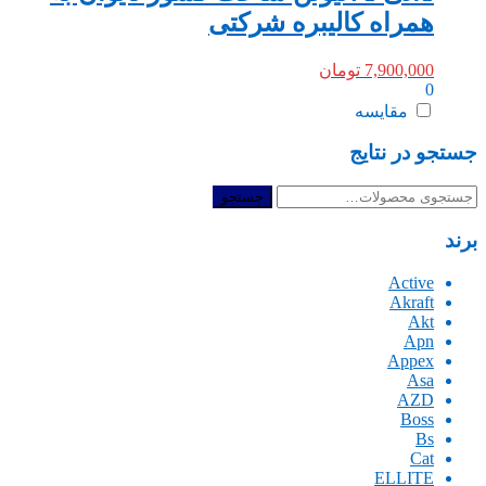
همراه کالیبره شرکتی
7,900,000
تومان
0
مقایسه
جستجو در نتایج
جستجو
جستجو
برای:
برند
Active
Akraft
Akt
Apn
Appex
Asa
AZD
Boss
Bs
Cat
ELLITE