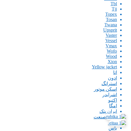
Tbl
Tjj
Topex
Tosan
Twana
Upsprit
Vaster
Vessel
Vmax
Wofo
Wood
Xion
Yellow jacket
اتا
ادون
استرانگ
اسکن موتور
اشرایدر
اکتیو
امگا
ایران پتک
ایران صنعت
اینگو
باس