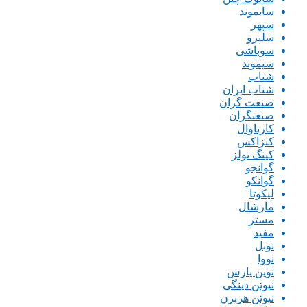
سایموند
سپهر
سلپرو
سوباشی
سیموند
شتاب
شتاب ایران
صنعت گران
صنعتگران
کارناوال
کنزاکس
کینگ تولز
گوانجو
گوانکو
لیکوتا
مارشال
مستر
مفید
نوبل
نووا
نوین پارس
نیوتن دینگی
نیوتن هزبرن