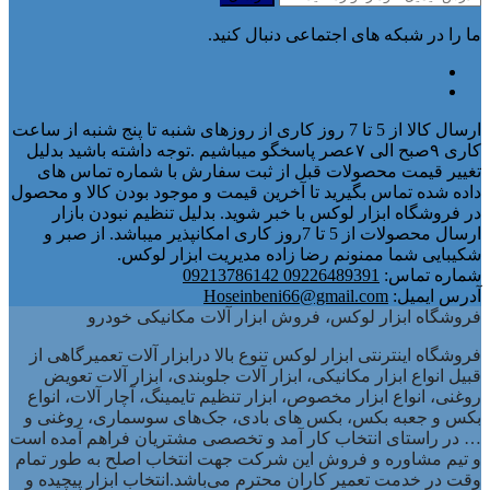
ما را در شبکه های اجتماعی دنبال کنید.
ارسال کالا از 5 تا 7 روز کاری از روزهای شنبه تا پنج شنبه از ساعت
کاری ۹صبح الی ۷عصر پاسخگو میباشیم .توجه داشته باشید بدلیل
تغییر قیمت محصولات قبل از ثبت سفارش با شماره تماس های
داده شده تماس بگیرید تا آخرین قیمت و موجود بودن کالا و محصول
در فروشگاه ابزار لوکس با خبر شوید. بدلیل تنظیم نبودن بازار
ارسال محصولات از 5 تا 7روز کاری امکانپذیر میباشد. از صبر و
شکیبایی شما ممنونم رضا زاده مدیریت ابزار لوکس.
شماره تماس:
09226489391 09213786142
آدرس ایمیل:
Hoseinbeni66@gmail.com
فروشگاه ابزار لوکس، فروش ابزار آلات مکانیکی خودرو
فروشگاه اینترنتی ابزار لوکس تنوع بالا درابزار آلات تعمیرگاهی از
قبیل انواع ابزار مکانیکی، ابزار آلات جلوبندی، ابزار آلات تعویض
روغنی، انواع ابزار مخصوص، ابزار تنظیم تایمینگ، آچار آلات، انواع
بکس و جعبه بکس، بکس های بادی، جک‌های سوسماری، روغنی و
… در راستای انتخاب کار آمد و تخصصی مشتریان فراهم آمده است
و تیم مشاوره و فروش این شرکت جهت انتخاب اصلح به طور تمام
وقت در خدمت تعمیر کاران محترم می‌باشد.انتخاب ابزار پیچیده و