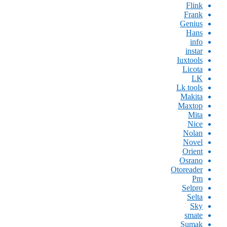
Flink
Frank
Genius
Hans
info
instar
Iuxtools
Licota
LK
Lk tools
Makita
Maxtop
Mita
Nice
Nolan
Novel
Orient
Osrano
Otoreader
Pm
Selpro
Selta
Sky
smate
Sumak