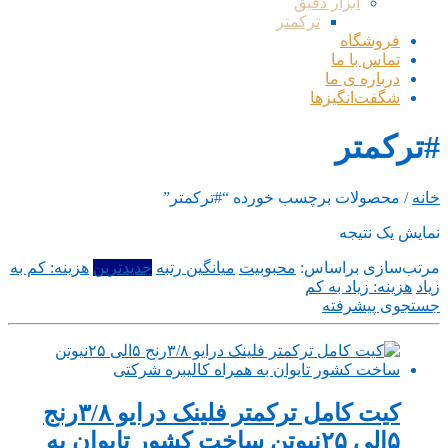
ابزار دقیق
ترکمتر
فروشگاه
تماس با ما
درباره ی ما
شگفت‌انگیزها
#ترکمتر
خانه
/ محصولات برچسب خورده “#ترکمتر”
نمایش یک نتیجه
مرتب‌سازی براساس:
محبوبیت
میانگین رتبه
جدیدترین
هزینه: کم به
زیاد
هزینه: زیاد به کم
جستجوی پیشرفته
کیت کامل ترکمتر فلینک درایو ۳/۸رنج
۵الی ۲۵نیوتن ساخت کشور تایوان به