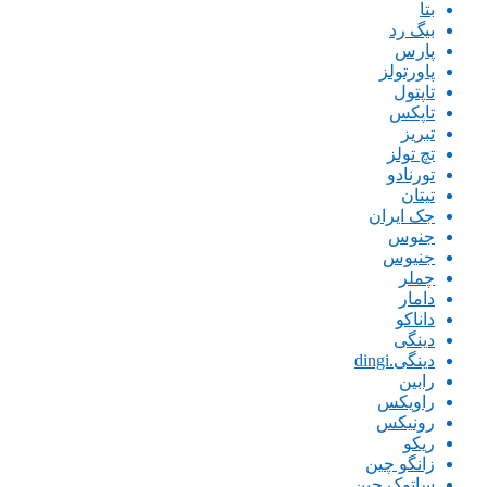
بتا
بیگ رد
پارس
پاورتولز
تاپتول
تاپکس
تبریز
تچ تولز
تورنادو
تیتان
جک ایران
جنوس
جنیوس
چملر
دامار
داناکو
دینگی
دینگی.dingi
رابین
راویکس
رونیکس
ریکو
زانگو چین
ساتوک چین