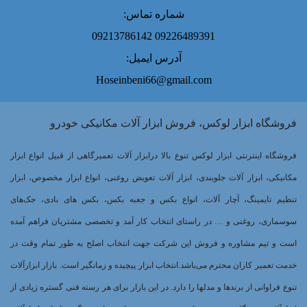
شماره تماس:
09226489391 09213786142
آدرس ایمیل:
Hoseinbeni66@gmail.com
فروشگاه ابزار لوکس، فروش ابزار آلات مکانیکی خودرو
فروشگاه اینترنتی ابزار لوکس تنوع بالا درابزار آلات تعمیرگاهی از قبیل انواع ابزار
مکانیکی، ابزار آلات جلوبندی، ابزار آلات تعویض روغنی، انواع ابزار مخصوص، ابزار
تنظیم تایمینگ، آچار آلات، انواع بکس و جعبه بکس، بکس های بادی، جک‌های
سوسماری، روغنی و … در راستای انتخاب کار آمد و تخصصی مشتریان فراهم آمده
است و تیم مشاوره و فروش این شرکت جهت انتخاب اصلح به طور تمام وقت در
خدمت تعمیر کاران محترم می‌باشد.انتخاب ابزار پیچیده و زمانگیر است. بازار ابزارآلات
تنوع فراوانی از برندها و مدلها را دارد. در این بازار برای هر رسته فنی گستره زیادی از