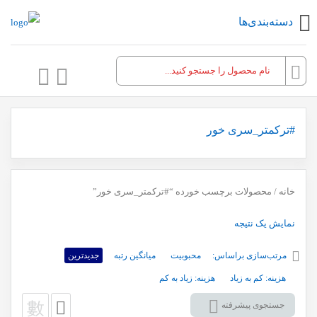
دسته‌بندی‌ها
#ترکمتر_سری خور
خانه
/ محصولات برچسب خورده “#ترکمتر_سری خور”
نمایش یک نتیجه
مرتب‌سازی براساس:
محبوبیت
میانگین رتبه
جدیدترین
هزینه: کم به زیاد
هزینه: زیاد به کم
جستجوی پیشرفته