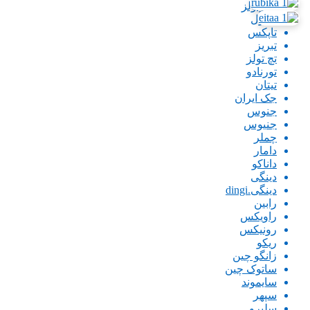
پاورتولز
تاپتول
تاپکس
تبریز
تچ تولز
تورنادو
تیتان
جک ایران
جنوس
جنیوس
چملر
دامار
داناکو
دینگی
دینگی.dingi
رابین
راویکس
رونیکس
ریکو
زانگو چین
ساتوک چین
سایموند
سپهر
سلپرو