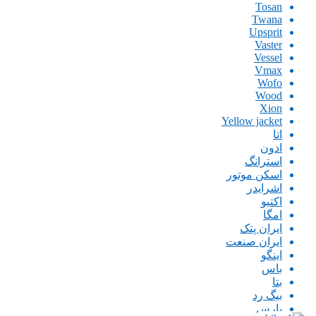
Tosan
Twana
Upsprit
Vaster
Vessel
Vmax
Wofo
Wood
Xion
Yellow jacket
اتا
ادون
استرانگ
اسکن موتور
اشرایدر
اکتیو
امگا
ایران پتک
ایران صنعت
اینگو
باس
بتا
بیگ رد
پارس