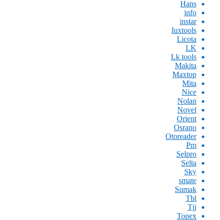
Hans
info
instar
Iuxtools
Licota
LK
Lk tools
Makita
Maxtop
Mita
Nice
Nolan
Novel
Orient
Osrano
Otoreader
Pm
Selpro
Selta
Sky
smate
Sumak
Tbl
Tjj
Topex