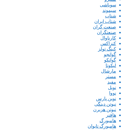
سوباشی
سیموند
شتاب
شتاب ایران
صنعت گران
صنعتگران
کارناوال
کنزاکس
کینگ تولز
گوانجو
گوانکو
لیکوتا
مارشال
مستر
مفید
نوبل
نووا
نوین پارس
نیوتن دینگی
نیوتن هزبرن
هافنر
هامبورگ
هامبورگ تایوان