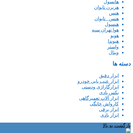
هانسول
هزبرن تایوان
هنس
هنس _تایوان
هنسول
هوا تهران سپه
هویو
هیوندا
واستر
ویتال
دسته ها
ابزار دقیق
ابزار عیب یابی خودرو
ابزارگاراژی ودستی
بکس بادی
ابزار آلات تعمیرگاهی
کارواش خانگی
ابزار برقی
ابزار بادی
بازگشت به بالا