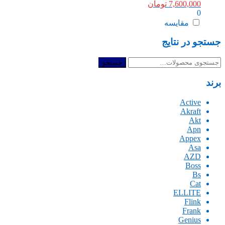
7,600,000
تومان
0
مقایسه
جستجو در نتایج
جستجو
جستجو
برای:
برند
Active
Akraft
Akt
Apn
Appex
Asa
AZD
Boss
Bs
Cat
ELLITE
Flink
Frank
Genius