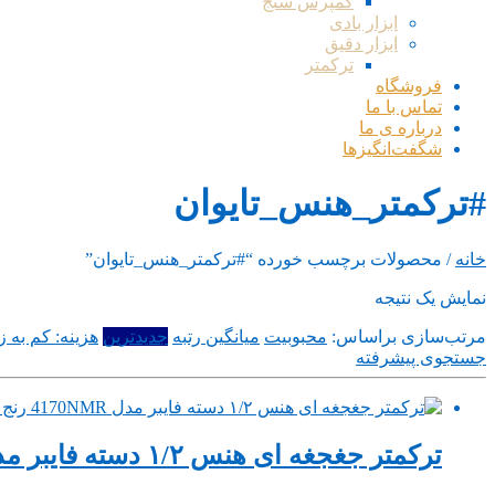
کمپرس سنج
ابزار بادی
ابزار دقیق
ترکمتر
فروشگاه
تماس با ما
درباره ی ما
شگفت‌انگیزها
#ترکمتر_هنس_تایوان
خانه
/ محصولات برچسب خورده “#ترکمتر_هنس_تایوان”
نمایش یک نتیجه
مرتب‌سازی براساس:
محبوبیت
میانگین رتبه
جدیدترین
هزینه: کم به زی
جستجوی پیشرفته
ترکمتر جغجغه ای هنس ۱/۲ دسته فایبر مدل 4170NMR رنج 210_28 کیلوگرم ساخت تایوان