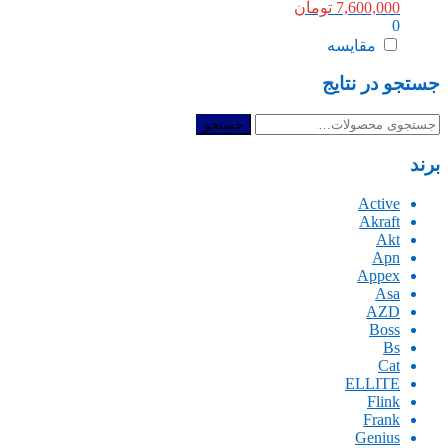
7,600,000
تومان
0
مقایسه
جستجو در نتایج
جستجو
جستجو
برای:
برند
Active
Akraft
Akt
Apn
Appex
Asa
AZD
Boss
Bs
Cat
ELLITE
Flink
Frank
Genius