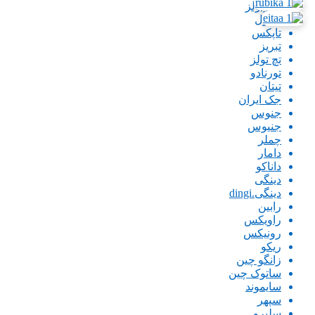
پاورتولز
تاپتول
تاپکس
تبریز
تچ تولز
تورنادو
تیتان
جک ایران
جنوس
جنیوس
چملر
دامار
داناکو
دینگی
دینگی.dingi
رابین
راویکس
رونیکس
ریکو
زانگو چین
ساتوک چین
سایموند
سپهر
سلپرو