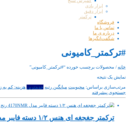
کمپرس سنج
ابزار بادی
ابزار دقیق
ترکمتر
فروشگاه
تماس با ما
درباره ی ما
شگفت‌انگیزها
#ترکمتر_کامیونی
خانه
/ محصولات برچسب خورده “#ترکمتر_کامیونی”
نمایش یک نتیجه
مرتب‌سازی براساس:
محبوبیت
میانگین رتبه
جدیدترین
هزینه: کم به زی
جستجوی پیشرفته
ترکمتر جغجغه ای هنس ۱/۲ دسته فایبر مدل 4170NMR رنج 210_28 کیلوگرم ساخت تایوان