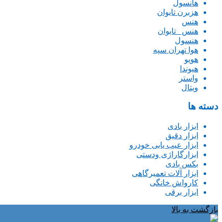
هانسول
هزبرن تایوان
هنس
هنس _تایوان
هنسول
هوا تهران سپه
هویو
هیوندا
واستر
ویتال
دسته ها
ابزار بادی
ابزار دقیق
ابزار عیب یابی خودرو
ابزارگاراژی ودستی
بکس بادی
ابزار آلات تعمیرگاهی
کارواش خانگی
ابزار برقی
بازگشت به بالا