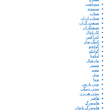
سوباشی
سیموند
شتاب
شتاب ایران
صنعت گران
صنعتگران
کارناوال
کنزاکس
کینگ تولز
گوانجو
گوانکو
لیکوتا
مارشال
مستر
مفید
نوبل
نووا
نوین پارس
نیوتن دینگی
نیوتن هزبرن
هافنر
هامبورگ
هامبورگ تایوان