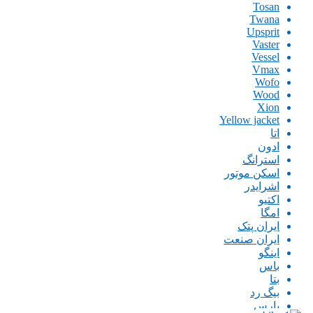
Tosan
Twana
Upsprit
Vaster
Vessel
Vmax
Wofo
Wood
Xion
Yellow jacket
اتا
ادون
استرانگ
اسکن موتور
اشرایدر
اکتیو
امگا
ایران پتک
ایران صنعت
اینگو
باس
بتا
بیگ رد
پارس