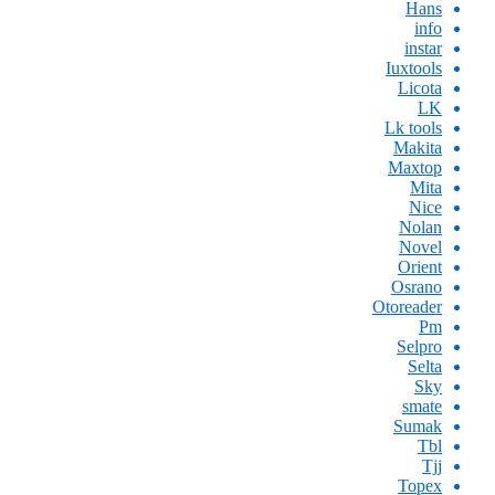
Hans
info
instar
Iuxtools
Licota
LK
Lk tools
Makita
Maxtop
Mita
Nice
Nolan
Novel
Orient
Osrano
Otoreader
Pm
Selpro
Selta
Sky
smate
Sumak
Tbl
Tjj
Topex