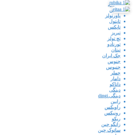
بیگ رد
پارس
پاورتولز
تاپتول
تاپکس
تبریز
تچ تولز
تورنادو
تیتان
جک ایران
جنوس
جنیوس
چملر
دامار
داناکو
دینگی
دینگی.dingi
رابین
راویکس
رونیکس
ریکو
زانگو چین
ساتوک چین