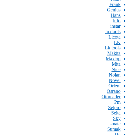
Frank
Genius
Hans
info
instar
Iuxtools
Licota
LK
Lk tools
Makita
Maxtop
Mita
Nice
Nolan
Novel
Orient
Osrano
Otoreader
Pm
Selpro
Selta
Sky
smate
Sumak
Tbl