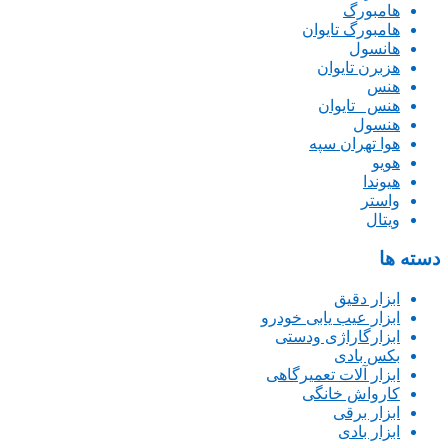
هامبورگ
هامبورگ تایوان
هانسول
هزبرن تایوان
هنس
هنس _تایوان
هنسول
هوا تهران سپه
هویو
هیوندا
واستر
ویتال
دسته ها
ابزار دقیق
ابزار عیب یابی خودرو
ابزارگاراژی ودستی
بکس بادی
ابزار آلات تعمیرگاهی
کارواش خانگی
ابزار برقی
ابزار بادی