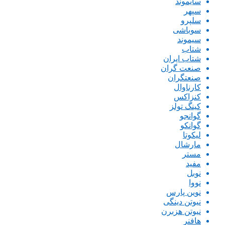
سایموند
سپهر
سلپرو
سوباشی
سیموند
شتاب
شتاب ایران
صنعت گران
صنعتگران
کارناوال
کنزاکس
کینگ تولز
گوانجو
گوانکو
لیکوتا
مارشال
مستر
مفید
نوبل
نووا
نوین پارس
نیوتن دینگی
نیوتن هزبرن
هافنر