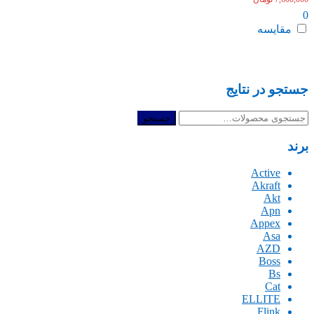
0
مقایسه
جستجو در نتایج
جستجو
جستجو
برای:
برند
Active
Akraft
Akt
Apn
Appex
Asa
AZD
Boss
Bs
Cat
ELLITE
Flink