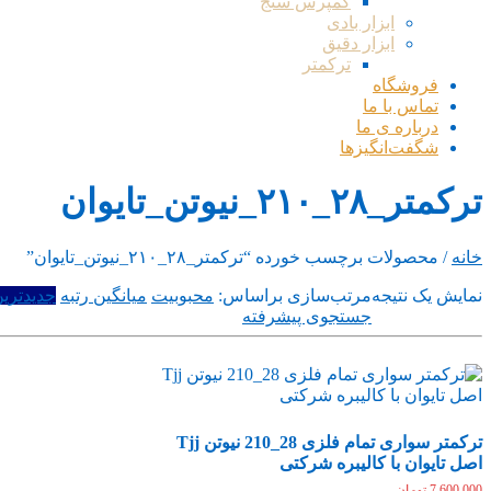
کمپرس سنج
ابزار بادی
ابزار دقیق
ترکمتر
فروشگاه
تماس با ما
درباره ی ما
شگفت‌انگیزها
ترکمتر_۲۸_۲۱۰_نیوتن_تایوان
خانه
/ محصولات برچسب خورده “ترکمتر_۲۸_۲۱۰_نیوتن_تایوان”
نمایش یک نتیجه
مرتب‌سازی براساس:
محبوبیت
میانگین رتبه
جدیدتری
جستجوی پیشرفته
ترکمتر سواری تمام فلزی 28_210 نیوتن Tjj
اصل تایوان با کالیبره شرکتی
7,600,000
تومان