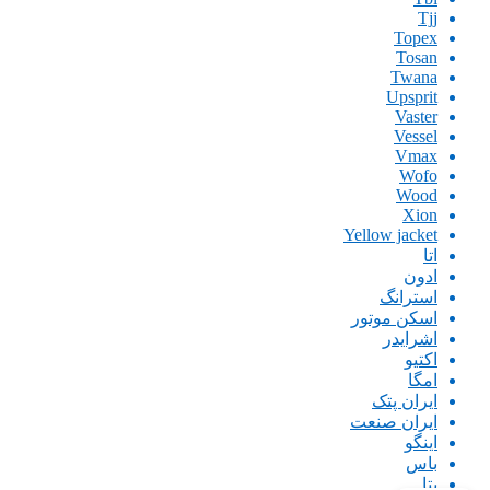
Tjj
Topex
Tosan
Twana
Upsprit
Vaster
Vessel
Vmax
Wofo
Wood
Xion
Yellow jacket
اتا
ادون
استرانگ
اسکن موتور
اشرایدر
اکتیو
امگا
ایران پتک
ایران صنعت
اینگو
باس
بتا