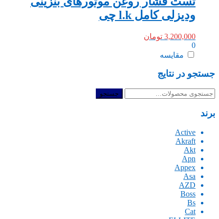
تست فشار روغن موتورهای بنزینی
ودیزلی کامل l.k چی
3,200,000
تومان
0
مقایسه
جستجو در نتایج
جستجو
جستجو
برای:
برند
Active
Akraft
Akt
Apn
Appex
Asa
AZD
Boss
Bs
Cat