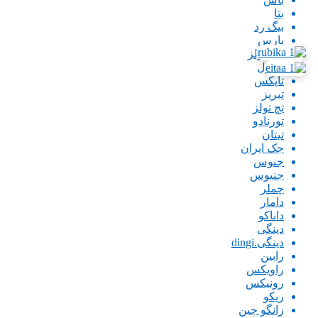
بتا
بیگ رد
پارس
پاورتولز
تاپتول
تاپکس
تبریز
تچ تولز
تورنادو
تیتان
جک ایران
جنوس
جنیوس
چملر
دامار
داناکو
دینگی
دینگی.dingi
رابین
راویکس
رونیکس
ریکو
زانگو چین