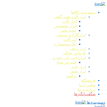
دسته‌بندی کالاها
ابزار آلات تعمیرگاهی
آچار آلات
ابزار مخصوص
جعبه بکس
ابزارگاراژی ودستی
انبر آلات
جک سوسماری
ابزار برقی
کارواش خانگی
ابزار عیب یابی خودرو
کمپرس سنج
ابزار بادی
ابزار دقیق
ترکمتر
فروشگاه
تماس با ما
درباره ی ما
شگفت‌انگیزها
دسته‌بندی‌ها