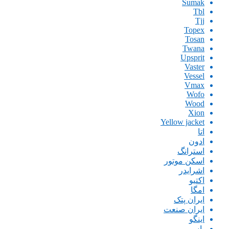
Sumak
Tbl
Tjj
Topex
Tosan
Twana
Upsprit
Vaster
Vessel
Vmax
Wofo
Wood
Xion
Yellow jacket
اتا
ادون
استرانگ
اسکن موتور
اشرایدر
اکتیو
امگا
ایران پتک
ایران صنعت
اینگو
باس