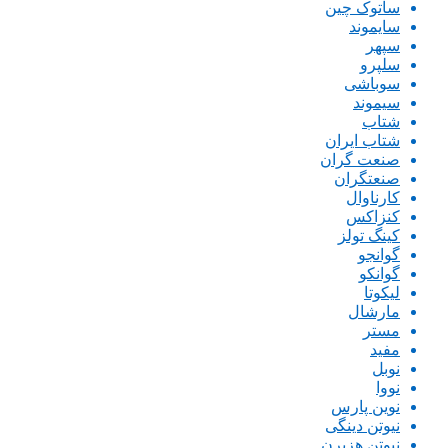
ساتوک چین
سایموند
سپهر
سلپرو
سوباشی
سیموند
شتاب
شتاب ایران
صنعت گران
صنعتگران
کارناوال
کنزاکس
کینگ تولز
گوانجو
گوانکو
لیکوتا
مارشال
مستر
مفید
نوبل
نووا
نوین پارس
نیوتن دینگی
نیوتن هزبرن