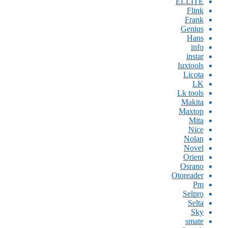
ELLITE
Flink
Frank
Genius
Hans
info
instar
Iuxtools
Licota
LK
Lk tools
Makita
Maxtop
Mita
Nice
Nolan
Novel
Orient
Osrano
Otoreader
Pm
Selpro
Selta
Sky
smate