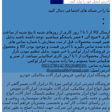
ما را در شبکه های اجتماعی دنبال کنید.
ارسال کالا از 5 تا 7 روز کاری از روزهای شنبه تا پنج شنبه از ساعت
کاری ۹صبح الی ۷عصر پاسخگو میباشیم .توجه داشته باشید بدلیل
تغییر قیمت محصولات قبل از ثبت سفارش با شماره تماس های
داده شده تماس بگیرید تا آخرین قیمت و موجود بودن کالا و محصول
در فروشگاه ابزار لوکس با خبر شوید. بدلیل تنظیم نبودن بازار
ارسال محصولات از 5 تا 7روز کاری امکانپذیر میباشد. از صبر و
شکیبایی شما ممنونم رضا زاده مدیریت ابزار لوکس.
شماره تماس:
09226489391 09213786142
آدرس ایمیل:
Hoseinbeni66@gmail.com
فروشگاه ابزار لوکس، فروش ابزار آلات مکانیکی خودرو
فروشگاه اینترنتی ابزار لوکس تنوع بالا درابزار آلات تعمیرگاهی از
قبیل انواع ابزار مکانیکی، ابزار آلات جلوبندی، ابزار آلات تعویض
روغنی، انواع ابزار مخصوص، ابزار تنظیم تایمینگ، آچار آلات، انواع
بکس و جعبه بکس، بکس های بادی، جک‌های سوسماری، روغنی و
… در راستای انتخاب کار آمد و تخصصی مشتریان فراهم آمده است
و تیم مشاوره و فروش این شرکت جهت انتخاب اصلح به طور تمام