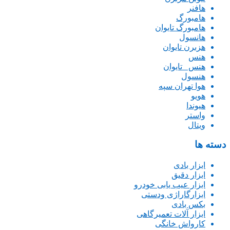
هافنر
هامبورگ
هامبورگ تایوان
هانسول
هزبرن تایوان
هنس
هنس _تایوان
هنسول
هوا تهران سپه
هویو
هیوندا
واستر
ویتال
دسته ها
ابزار بادی
ابزار دقیق
ابزار عیب یابی خودرو
ابزارگاراژی ودستی
بکس بادی
ابزار آلات تعمیرگاهی
کارواش خانگی