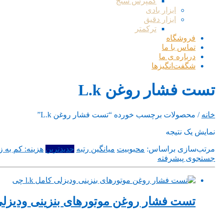
کمپرس سنج
ابزار بادی
ابزار دقیق
ترکمتر
فروشگاه
تماس با ما
درباره ی ما
شگفت‌انگیزها
تست فشار روغن L.k
خانه
/ محصولات برچسب خورده “تست فشار روغن L.k”
نمایش یک نتیجه
مرتب‌سازی براساس:
محبوبیت
میانگین رتبه
جدیدترین
هزینه: کم به زی
جستجوی پیشرفته
تست فشار روغن موتورهای بنزینی ودیزلی کامل