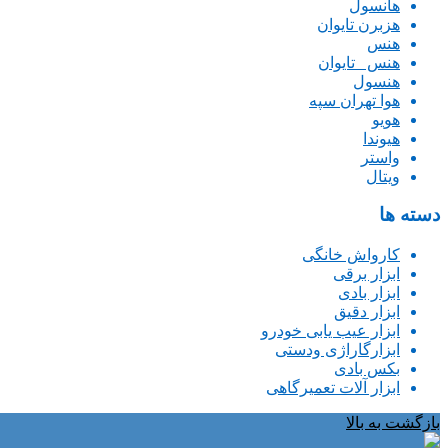
هانسول
هزبرن تایوان
هنس
هنس _تایوان
هنسول
هوا تهران سپه
هویو
هیوندا
واستر
ویتال
دسته ها
کارواش خانگی
ابزار برقی
ابزار بادی
ابزار دقیق
ابزار عیب یابی خودرو
ابزارگاراژی ودستی
بکس بادی
ابزار آلات تعمیرگاهی
بازگشت به بالا