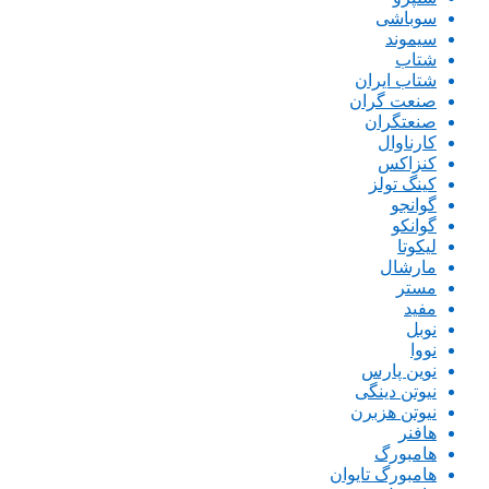
سوباشی
سیموند
شتاب
شتاب ایران
صنعت گران
صنعتگران
کارناوال
کنزاکس
کینگ تولز
گوانجو
گوانکو
لیکوتا
مارشال
مستر
مفید
نوبل
نووا
نوین پارس
نیوتن دینگی
نیوتن هزبرن
هافنر
هامبورگ
هامبورگ تایوان