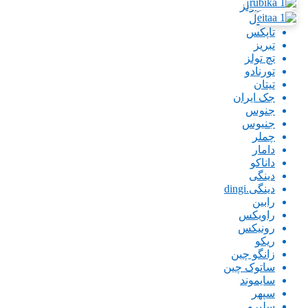
پاورتولز
تاپتول
تاپکس
تبریز
تچ تولز
تورنادو
تیتان
جک ایران
جنوس
جنیوس
چملر
دامار
داناکو
دینگی
دینگی.dingi
رابین
راویکس
رونیکس
ریکو
زانگو چین
ساتوک چین
سایموند
سپهر
سلپرو