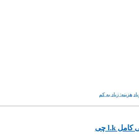
اد
هزینه: زیاد به کم
 l.k چی