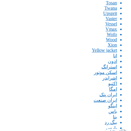
Tosan
Twana
Upsprit
Vaster
Vessel
Vmax
Wofo
Wood
Xion
Yellow jacket
اتا
ادون
استرانگ
اسکن موتور
اشرایدر
اکتیو
امگا
ایران پتک
ایران صنعت
اینگو
باس
بتا
بیگ رد
پارس