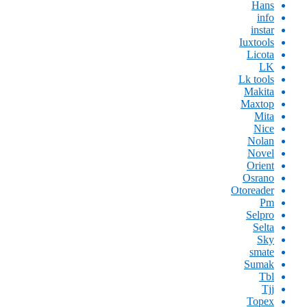
Hans
info
instar
Iuxtools
Licota
LK
Lk tools
Makita
Maxtop
Mita
Nice
Nolan
Novel
Orient
Osrano
Otoreader
Pm
Selpro
Selta
Sky
smate
Sumak
Tbl
Tjj
Topex