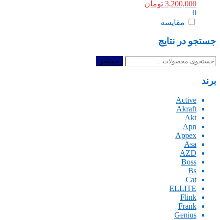
3,200,000
تومان
0
مقایسه
جستجو در نتایج
جستجو
جستجو
برای:
برند
Active
Akraft
Akt
Apn
Appex
Asa
AZD
Boss
Bs
Cat
ELLITE
Flink
Frank
Genius