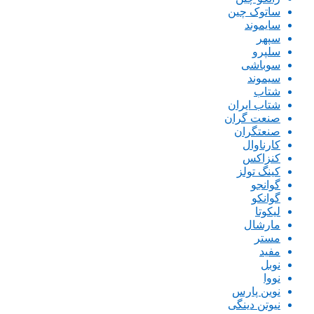
ساتوک چین
سایموند
سپهر
سلپرو
سوباشی
سیموند
شتاب
شتاب ایران
صنعت گران
صنعتگران
کارناوال
کنزاکس
کینگ تولز
گوانجو
گوانکو
لیکوتا
مارشال
مستر
مفید
نوبل
نووا
نوین پارس
نیوتن دینگی