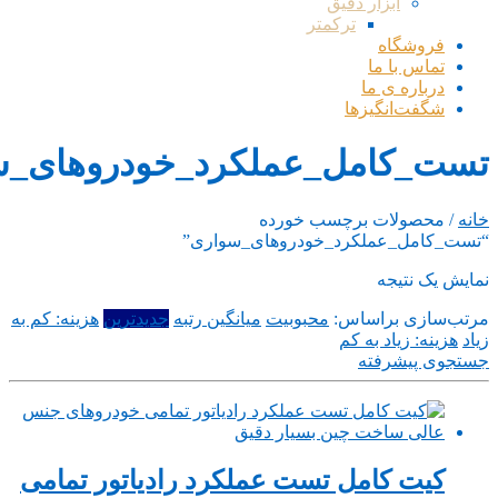
ابزار دقیق
ترکمتر
فروشگاه
تماس با ما
درباره ی ما
شگفت‌انگیزها
تست_کامل_عملکرد_خودروهای_س
خانه
/ محصولات برچسب خورده
“تست_کامل_عملکرد_خودروهای_سواری”
نمایش یک نتیجه
مرتب‌سازی براساس:
محبوبیت
میانگین رتبه
جدیدترین
هزینه: کم به
زیاد
هزینه: زیاد به کم
جستجوی پیشرفته
کیت کامل تست عملکرد رادیاتور تمامی