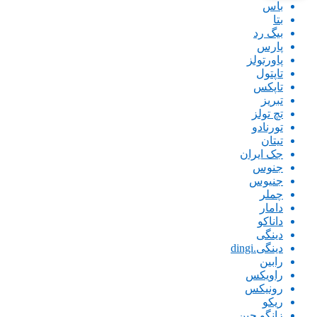
باس
بتا
بیگ رد
پارس
پاورتولز
تاپتول
تاپکس
تبریز
تچ تولز
تورنادو
تیتان
جک ایران
جنوس
جنیوس
چملر
دامار
داناکو
دینگی
دینگی.dingi
رابین
راویکس
رونیکس
ریکو
زانگو چین