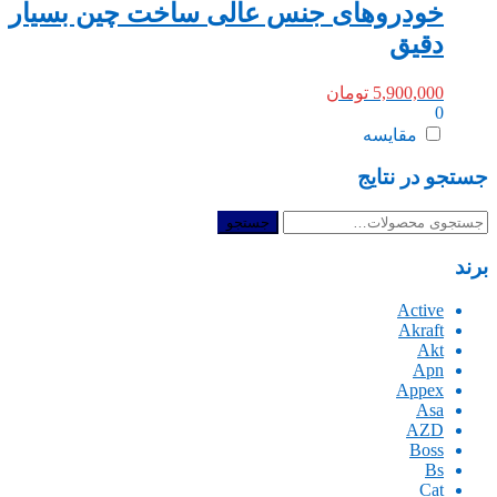
خودروهای جنس عالی ساخت چین بسیار
دقیق
5,900,000
تومان
0
مقایسه
جستجو در نتایج
جستجو
جستجو
برای:
برند
Active
Akraft
Akt
Apn
Appex
Asa
AZD
Boss
Bs
Cat