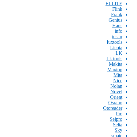
ELLITE
Flink
Frank
Genius
Hans
info
instar
Iuxtools
Licota
LK
Lk tools
Makita
Maxtop
Mita
Nice
Nolan
Novel
Orient
Osrano
Otoreader
Pm
Selpro
Selta
Sky
smate