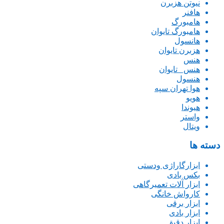
نیوتن هزبرن
هافنر
هامبورگ
هامبورگ تایوان
هانسول
هزبرن تایوان
هنس
هنس _تایوان
هنسول
هوا تهران سپه
هویو
هیوندا
واستر
ویتال
دسته ها
ابزارگاراژی ودستی
بکس بادی
ابزار آلات تعمیرگاهی
کارواش خانگی
ابزار برقی
ابزار بادی
ابزار دقیق