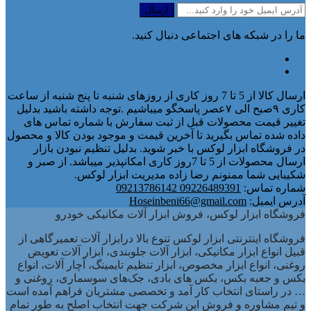
ما را در شبکه های اجتماعی دنبال کنید.
ارسال کالا از 5 تا 7 روز کاری از روزهای شنبه تا پنج شنبه از ساعت
کاری ۹صبح الی ۷عصر پاسخگو میباشیم .توجه داشته باشید بدلیل
تغییر قیمت محصولات قبل از ثبت سفارش با شماره تماس های
داده شده تماس بگیرید تا آخرین قیمت و موجود بودن کالا و محصول
در فروشگاه ابزار لوکس با خبر شوید. بدلیل تنظیم نبودن بازار
ارسال محصولات از 5 تا 7روز کاری امکانپذیر میباشد. از صبر و
شکیبایی شما ممنونم رضا زاده مدیریت ابزار لوکس.
شماره تماس:
09226489391 09213786142
آدرس ایمیل:
Hoseinbeni66@gmail.com
فروشگاه ابزار لوکس، فروش ابزار آلات مکانیکی خودرو
فروشگاه اینترنتی ابزار لوکس تنوع بالا درابزار آلات تعمیرگاهی از
قبیل انواع ابزار مکانیکی، ابزار آلات جلوبندی، ابزار آلات تعویض
روغنی، انواع ابزار مخصوص، ابزار تنظیم تایمینگ، آچار آلات، انواع
بکس و جعبه بکس، بکس های بادی، جک‌های سوسماری، روغنی و
… در راستای انتخاب کار آمد و تخصصی مشتریان فراهم آمده است
و تیم مشاوره و فروش این شرکت جهت انتخاب اصلح به طور تمام