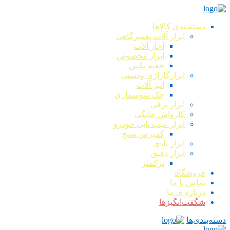
دسته‌بندی کالاها
ابزار آلات تعمیرگاهی
آچار آلات
ابزار مخصوص
جعبه بکس
ابزارگاراژی ودستی
انبر آلات
جک سوسماری
ابزار برقی
کارواش خانگی
ابزار عیب یابی خودرو
کمپرس سنج
ابزار بادی
ابزار دقیق
ترکمتر
فروشگاه
تماس با ما
درباره ی ما
شگفت‌انگیزها
دسته‌بندی‌ها