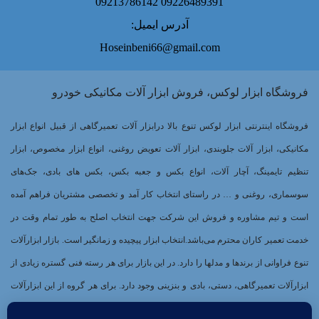
09226489391 09213786142
آدرس ایمیل:
Hoseinbeni66@gmail.com
فروشگاه ابزار لوکس، فروش ابزار آلات مکانیکی خودرو
فروشگاه اینترنتی ابزار لوکس تنوع بالا درابزار آلات تعمیرگاهی از قبیل انواع ابزار
مکانیکی، ابزار آلات جلوبندی، ابزار آلات تعویض روغنی، انواع ابزار مخصوص، ابزار
تنظیم تایمینگ، آچار آلات، انواع بکس و جعبه بکس، بکس های بادی، جک‌های
سوسماری، روغنی و … در راستای انتخاب کار آمد و تخصصی مشتریان فراهم آمده
است و تیم مشاوره و فروش این شرکت جهت انتخاب اصلح به طور تمام وقت در
خدمت تعمیر کاران محترم می‌باشد.انتخاب ابزار پیچیده و زمانگیر است. بازار ابزارآلات
تنوع فراوانی از برندها و مدلها را دارد. در این بازار برای هر رسته فنی گستره زیادی از
ابزارآلات تعمیرگاهی، دستی، بادی و بنزینی وجود دارد. برای هر گروه از این ابزارآلات
برندهای بسیاری وجود دارند که هر کدام کیفیت و کارایی خاصی دارند. از طرفی