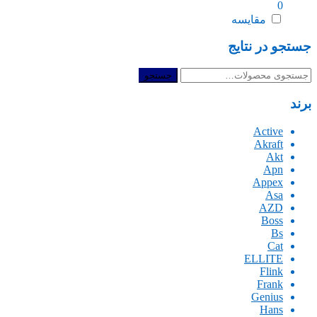
0
مقایسه
جستجو در نتایج
جستجو
جستجو
برای:
برند
Active
Akraft
Akt
Apn
Appex
Asa
AZD
Boss
Bs
Cat
ELLITE
Flink
Frank
Genius
Hans