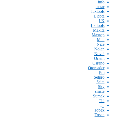
info
instar
Iuxtools
Licota
LK
Lk tools
Makita
Maxtop
Mita
Nice
Nolan
Novel
Orient
Osrano
Otoreader
Pm
Selpro
Selta
Sky
smate
Sumak
Tbl
Tjj
Topex
Tosan