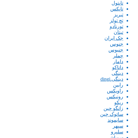
تاپتول
تاپکس
تبریز
تچ تولز
تورنادو
تیتان
جک ایران
جنوس
جنیوس
چملر
دامار
داناکو
دینگی
دینگی.dingi
رابین
راویکس
رونیکس
ریکو
زانگو چین
ساتوک چین
سایموند
سپهر
سلپرو
سوباشی