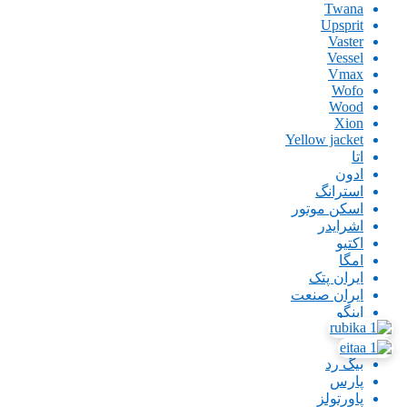
Twana
Upsprit
Vaster
Vessel
Vmax
Wofo
Wood
Xion
Yellow jacket
اتا
ادون
استرانگ
اسکن موتور
اشرایدر
اکتیو
امگا
ایران پتک
ایران صنعت
اینگو
باس
بتا
بیگ رد
پارس
پاورتولز