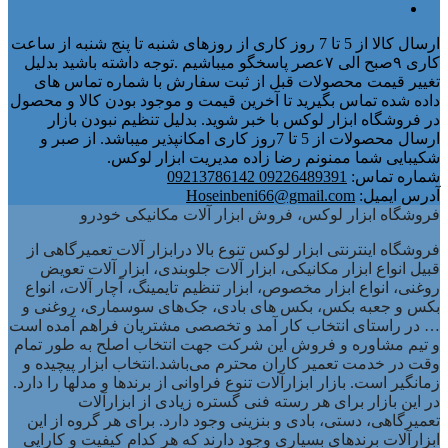
ارسال کالا از 5 تا 7 روز کاری از روزهای شنبه تا پنج شنبه از ساعت
کاری ۹صبح الی ۷عصر پاسخگو میباشیم .توجه داشته باشید بدلیل
تغییر قیمت محصولات قبل از ثبت سفارش با شماره تماس های
داده شده تماس بگیرید تا آخرین قیمت و موجود بودن کالا و محصول
در فروشگاه ابزار لوکس با خبر شوید. بدلیل تنظیم نبودن بازار
ارسال محصولات از 5 تا 7روز کاری امکانپذیر میباشد. از صبر و
شکیبایی شما ممنونم رضا زاده مدیریت ابزار لوکس.
شماره تماس:
09226489391 09213786142
آدرس ایمیل:
Hoseinbeni66@gmail.com
فروشگاه ابزار لوکس، فروش ابزار آلات مکانیکی خودرو
فروشگاه اینترنتی ابزار لوکس تنوع بالا درابزار آلات تعمیرگاهی از
قبیل انواع ابزار مکانیکی، ابزار آلات جلوبندی، ابزار آلات تعویض
روغنی، انواع ابزار مخصوص، ابزار تنظیم تایمینگ، آچار آلات، انواع
بکس و جعبه بکس، بکس های بادی، جک‌های سوسماری، روغنی و
… در راستای انتخاب کار آمد و تخصصی مشتریان فراهم آمده است
و تیم مشاوره و فروش این شرکت جهت انتخاب اصلح به طور تمام
وقت در خدمت تعمیر کاران محترم می‌باشد.انتخاب ابزار پیچیده و
زمانگیر است. بازار ابزارآلات تنوع فراوانی از برندها و مدلها را دارد.
در این بازار برای هر رسته فنی گستره زیادی از ابزارآلات
تعمیرگاهی، دستی، بادی و بنزینی وجود دارد. برای هر گروه از این
ابزارآلات برندهای بسیاری وجود دارند که هر کدام کیفیت و کارایی