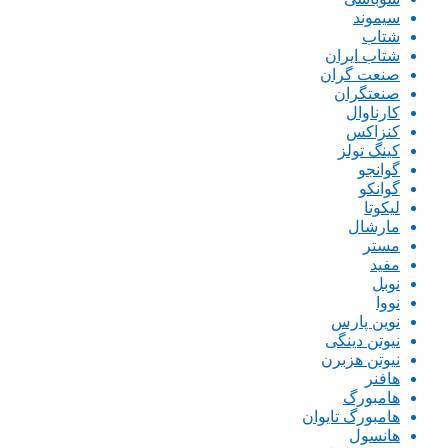
سیموند
شتاب
شتاب ایران
صنعت گران
صنعتگران
کارناوال
کنزاکس
کینگ تولز
گوانجو
گوانکو
لیکوتا
مارشال
مستر
مفید
نوبل
نووا
نوین پارس
نیوتن دینگی
نیوتن هزبرن
هافنر
هامبورگ
هامبورگ تایوان
هانسول