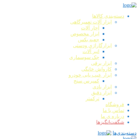
دسته‌بندی کالاها
ابزار آلات تعمیرگاهی
آچار آلات
ابزار مخصوص
جعبه بکس
ابزارگاراژی ودستی
انبر آلات
جک سوسماری
ابزار برقی
کارواش خانگی
ابزار عیب یابی خودرو
کمپرس سنج
ابزار بادی
ابزار دقیق
ترکمتر
فروشگاه
تماس با ما
درباره ی ما
شگفت‌انگیزها
دسته‌بندی‌ها