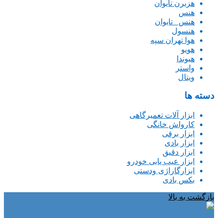
هزبرن تایوان
هنس
هنس _تایوان
هنسول
هوا تهران سپه
هویو
هیوندا
واستر
ویتال
دسته ها
ابزار آلات تعمیرگاهی
کارواش خانگی
ابزار برقی
ابزار بادی
ابزار دقیق
ابزار عیب یابی خودرو
ابزارگاراژی ودستی
بکس بادی
بازگشت به بالا