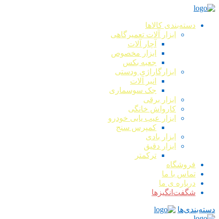
دسته‌بندی کالاها
ابزار آلات تعمیرگاهی
آچار آلات
ابزار مخصوص
جعبه بکس
ابزارگاراژی ودستی
انبر آلات
جک سوسماری
ابزار برقی
کارواش خانگی
ابزار عیب یابی خودرو
کمپرس سنج
ابزار بادی
ابزار دقیق
ترکمتر
فروشگاه
تماس با ما
درباره ی ما
شگفت‌انگیزها
دسته‌بندی‌ها