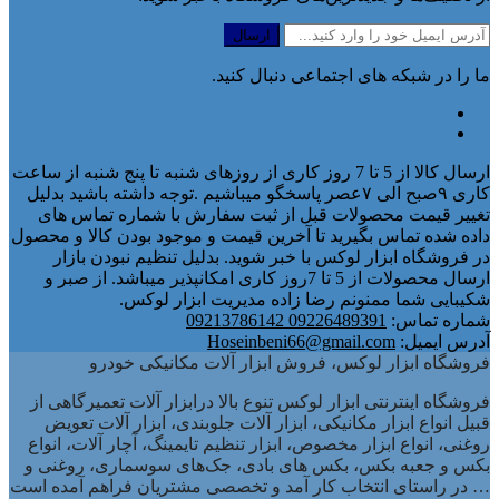
ما را در شبکه های اجتماعی دنبال کنید.
ارسال کالا از 5 تا 7 روز کاری از روزهای شنبه تا پنج شنبه از ساعت
کاری ۹صبح الی ۷عصر پاسخگو میباشیم .توجه داشته باشید بدلیل
تغییر قیمت محصولات قبل از ثبت سفارش با شماره تماس های
داده شده تماس بگیرید تا آخرین قیمت و موجود بودن کالا و محصول
در فروشگاه ابزار لوکس با خبر شوید. بدلیل تنظیم نبودن بازار
ارسال محصولات از 5 تا 7روز کاری امکانپذیر میباشد. از صبر و
شکیبایی شما ممنونم رضا زاده مدیریت ابزار لوکس.
شماره تماس:
09226489391 09213786142
آدرس ایمیل:
Hoseinbeni66@gmail.com
فروشگاه ابزار لوکس، فروش ابزار آلات مکانیکی خودرو
فروشگاه اینترنتی ابزار لوکس تنوع بالا درابزار آلات تعمیرگاهی از
قبیل انواع ابزار مکانیکی، ابزار آلات جلوبندی، ابزار آلات تعویض
روغنی، انواع ابزار مخصوص، ابزار تنظیم تایمینگ، آچار آلات، انواع
بکس و جعبه بکس، بکس های بادی، جک‌های سوسماری، روغنی و
… در راستای انتخاب کار آمد و تخصصی مشتریان فراهم آمده است