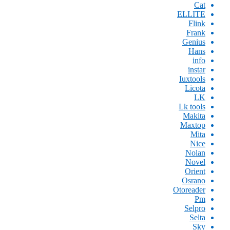
Cat
ELLITE
Flink
Frank
Genius
Hans
info
instar
Iuxtools
Licota
LK
Lk tools
Makita
Maxtop
Mita
Nice
Nolan
Novel
Orient
Osrano
Otoreader
Pm
Selpro
Selta
Sky