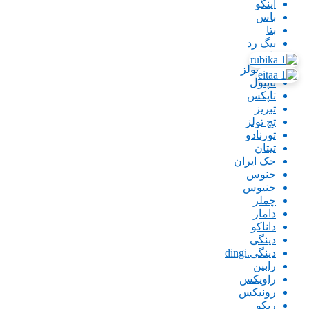
اینگو
باس
بتا
بیگ رد
پارس
پاورتولز
تاپتول
تاپکس
تبریز
تچ تولز
تورنادو
تیتان
جک ایران
جنوس
جنیوس
چملر
دامار
داناکو
دینگی
دینگی.dingi
رابین
راویکس
رونیکس
ریکو