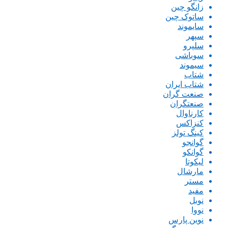
زانگو چین
ساتوک چین
سایموند
سپهر
سلپرو
سوباشی
سیموند
شتاب
شتاب ایران
صنعت گران
صنعتگران
کارناوال
کنزاکس
کینگ تولز
گوانجو
گوانکو
لیکوتا
مارشال
مستر
مفید
نوبل
نووا
نوین پارس