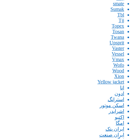
smate
Sumak
Tbl
Tjj
Topex
Tosan
Twana
Upsprit
Vaster
Vessel
Vmax
Wofo
Wood
Xion
Yellow jacket
اتا
ادون
استرانگ
اسکن موتور
اشرایدر
اکتیو
امگا
ایران پتک
ایران صنعت