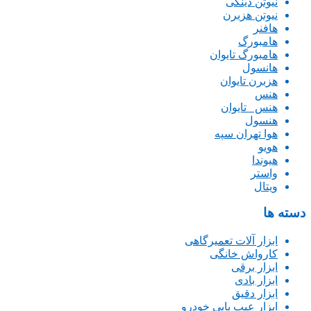
نیوتن دینگی
نیوتن هزبرن
هافنر
هامبورگ
هامبورگ تایوان
هانسول
هزبرن تایوان
هنس
هنس _تایوان
هنسول
هوا تهران سپه
هویو
هیوندا
واستر
ویتال
دسته ها
ابزار آلات تعمیرگاهی
کارواش خانگی
ابزار برقی
ابزار بادی
ابزار دقیق
ابزار عیب یابی خودرو