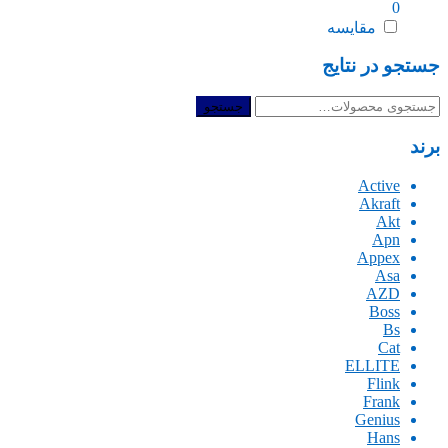
0
مقایسه
جستجو در نتایج
جستجو
جستجو
برای:
برند
Active
Akraft
Akt
Apn
Appex
Asa
AZD
Boss
Bs
Cat
ELLITE
Flink
Frank
Genius
Hans