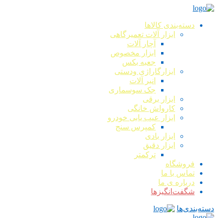
دسته‌بندی کالاها
ابزار آلات تعمیرگاهی
آچار آلات
ابزار مخصوص
جعبه بکس
ابزارگاراژی ودستی
انبر آلات
جک سوسماری
ابزار برقی
کارواش خانگی
ابزار عیب یابی خودرو
کمپرس سنج
ابزار بادی
ابزار دقیق
ترکمتر
فروشگاه
تماس با ما
درباره ی ما
شگفت‌انگیزها
دسته‌بندی‌ها