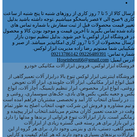
ارسال کالا از 5 تا 7 روز کاری از روزهای شنبه تا پنج شنبه از ساعت
کاری ۹صبح الی ۷عصر پاسخگو میباشیم .توجه داشته باشید بدلیل
تغییر قیمت محصولات قبل از ثبت سفارش با شماره تماس های
داده شده تماس بگیرید تا آخرین قیمت و موجود بودن کالا و محصول
در فروشگاه ابزار لوکس با خبر شوید. بدلیل تنظیم نبودن بازار
ارسال محصولات از 5 تا 7روز کاری امکانپذیر میباشد. از صبر و
شکیبایی شما ممنونم رضا زاده مدیریت ابزار لوکس.
شماره تماس:
09226489391 09213786142
آدرس ایمیل:
Hoseinbeni66@gmail.com
فروشگاه ابزار لوکس، فروش ابزار آلات مکانیکی خودرو
فروشگاه اینترنتی ابزار لوکس تنوع بالا درابزار آلات تعمیرگاهی از
قبیل انواع ابزار مکانیکی، ابزار آلات جلوبندی، ابزار آلات تعویض
روغنی، انواع ابزار مخصوص، ابزار تنظیم تایمینگ، آچار آلات، انواع
بکس و جعبه بکس، بکس های بادی، جک‌های سوسماری، روغنی و
… در راستای انتخاب کار آمد و تخصصی مشتریان فراهم آمده است
و تیم مشاوره و فروش این شرکت جهت انتخاب اصلح به طور تمام
وقت در خدمت تعمیر کاران محترم می‌باشد.انتخاب ابزار پیچیده و
زمانگیر است. بازار ابزارآلات تنوع فراوانی از برندها و مدلها را دارد.
در این بازار برای هر رسته فنی گستره زیادی از ابزارآلات
تعمیرگاهی، دستی، بادی و بنزینی وجود دارد. برای هر گروه از این
ابزارآلات برندهای بسیاری وجود دارند که هر کدام کیفیت و کارایی