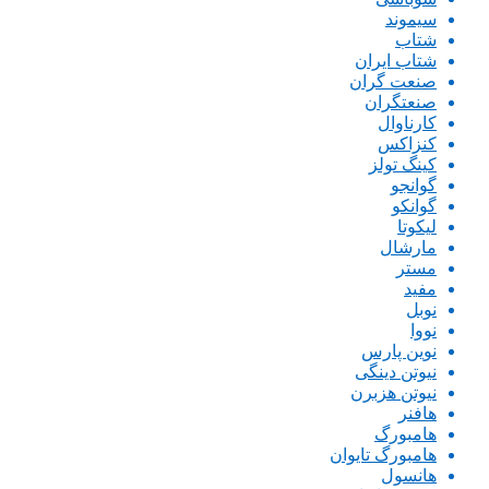
سیموند
شتاب
شتاب ایران
صنعت گران
صنعتگران
کارناوال
کنزاکس
کینگ تولز
گوانجو
گوانکو
لیکوتا
مارشال
مستر
مفید
نوبل
نووا
نوین پارس
نیوتن دینگی
نیوتن هزبرن
هافنر
هامبورگ
هامبورگ تایوان
هانسول