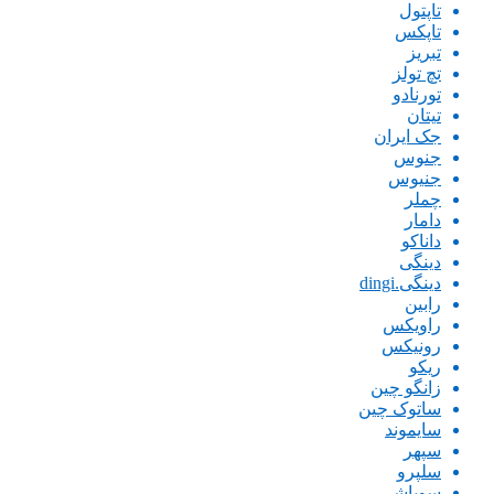
تاپتول
تاپکس
تبریز
تچ تولز
تورنادو
تیتان
جک ایران
جنوس
جنیوس
چملر
دامار
داناکو
دینگی
دینگی.dingi
رابین
راویکس
رونیکس
ریکو
زانگو چین
ساتوک چین
سایموند
سپهر
سلپرو
سوباشی