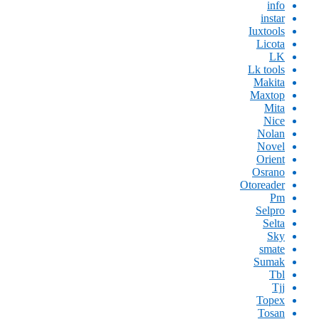
info
instar
Iuxtools
Licota
LK
Lk tools
Makita
Maxtop
Mita
Nice
Nolan
Novel
Orient
Osrano
Otoreader
Pm
Selpro
Selta
Sky
smate
Sumak
Tbl
Tjj
Topex
Tosan