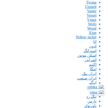
Twana
Upsprit
Vaster
Vessel
Vmax
Wofo
Wood
Xion
Yellow jacket
اتا
ادون
استرانگ
اسکن موتور
اشرایدر
اکتیو
امگا
ایران پتک
ایران صنعت
اینگو
باس
بتا
بیگ رد
پارس
پاورتولز