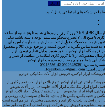
ما را در شبکه های اجتماعی دنبال کنید.
ارسال کالا از 5 تا 7 روز کاری از روزهای شنبه تا پنج شنبه از ساعت
کاری ۹صبح الی ۷عصر پاسخگو میباشیم .توجه داشته باشید بدلیل
تغییر قیمت محصولات قبل از ثبت سفارش با شماره تماس های
داده شده تماس بگیرید تا آخرین قیمت و موجود بودن کالا و محصول
در فروشگاه ابزار لوکس با خبر شوید. بدلیل تنظیم نبودن بازار
ارسال محصولات از 5 تا 7روز کاری امکانپذیر میباشد. از صبر و
شکیبایی شما ممنونم رضا زاده مدیریت ابزار لوکس.
شماره تماس:
09226489391 09213786142
آدرس ایمیل:
Hoseinbeni66@gmail.com
فروشگاه ابزار لوکس، فروش ابزار آلات مکانیکی خودرو
فروشگاه اینترنتی ابزار لوکس تنوع بالا درابزار آلات تعمیرگاهی از
قبیل انواع ابزار مکانیکی، ابزار آلات جلوبندی، ابزار آلات تعویض
روغنی، انواع ابزار مخصوص، ابزار تنظیم تایمینگ، آچار آلات، انواع
بکس و جعبه بکس، بکس های بادی، جک‌های سوسماری، روغنی و
… در راستای انتخاب کار آمد و تخصصی مشتریان فراهم آمده است
و تیم مشاوره و فروش این شرکت جهت انتخاب اصلح به طور تمام