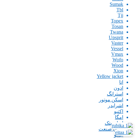
Sumak
Tbl
Tjj
Topex
Tosan
Twana
Upsprit
Vaster
Vessel
Vmax
Wofo
Wood
Xion
Yellow jacket
اتا
ادون
استرانگ
اسکن موتور
اشرایدر
اکتیو
امگا
ایران پتک
ایران صنعت
اینگو