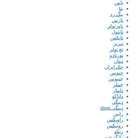
باس
بتا
بیگ رد
پارس
پاورتولز
تاپتول
تاپکس
تبریز
تچ تولز
تورنادو
تیتان
جک ایران
جنوس
جنیوس
چملر
دامار
داناکو
دینگی
دینگی.dingi
رابین
راویکس
رونیکس
ریکو
زانگو چین