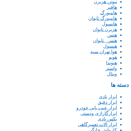
نیوتن هزبرن
هافنر
هامبورگ
هامبورگ تایوان
هانسول
هزبرن تایوان
هنس
هنس _تایوان
هنسول
هوا تهران سپه
هویو
هیوندا
واستر
ویتال
دسته ها
ابزار بادی
ابزار دقیق
ابزار عیب یابی خودرو
ابزارگاراژی ودستی
بکس بادی
ابزار آلات تعمیرگاهی
کارواش خانگی