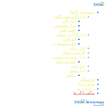
دسته‌بندی کالاها
ابزار آلات تعمیرگاهی
آچار آلات
ابزار مخصوص
جعبه بکس
ابزارگاراژی ودستی
انبر آلات
جک سوسماری
ابزار برقی
کارواش خانگی
ابزار عیب یابی خودرو
کمپرس سنج
ابزار بادی
ابزار دقیق
ترکمتر
فروشگاه
تماس با ما
درباره ی ما
شگفت‌انگیزها
دسته‌بندی‌ها