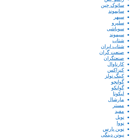
ساتوک چین
سایموند
سپهر
سلپرو
سوباشی
سیموند
شتاب
شتاب ایران
صنعت گران
صنعتگران
کارناوال
کنزاکس
کینگ تولز
گوانجو
گوانکو
لیکوتا
مارشال
مستر
مفید
نوبل
نووا
نوین پارس
نیوتن دینگی