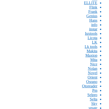
ELLITE
Flink
Frank
Genius
Hans
info
instar
Iuxtools
Licota
LK
Lk tools
Makita
Maxtop
Mita
Nice
Nolan
Novel
Orient
Osrano
Otoreader
Pm
Selpro
Selta
Sky
smate