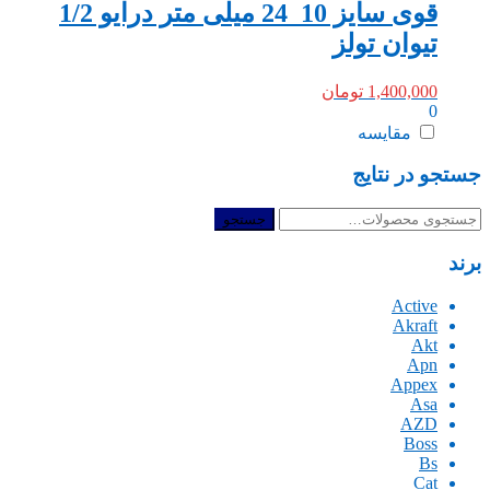
قوی سايز 10_24 میلی‌ متر درایو 1/2
تیوان تولز
1,400,000
تومان
0
مقایسه
جستجو در نتایج
جستجو
جستجو
برای:
برند
Active
Akraft
Akt
Apn
Appex
Asa
AZD
Boss
Bs
Cat