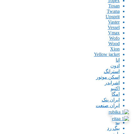
Topex
Tosan
Twana
Upsprit
Vaster
Vessel
Vmax
Wofo
Wood
Xion
Yellow jacket
اتا
ادون
استرانگ
اسکن موتور
اشرایدر
اکتیو
امگا
ایران پتک
ایران صنعت
اینگو
باس
بتا
بیگ رد
پارس