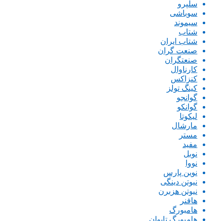
سلپرو
سوباشی
سیموند
شتاب
شتاب ایران
صنعت گران
صنعتگران
کارناوال
کنزاکس
کینگ تولز
گوانجو
گوانکو
لیکوتا
مارشال
مستر
مفید
نوبل
نووا
نوین پارس
نیوتن دینگی
نیوتن هزبرن
هافنر
هامبورگ
هامبورگ تایوان