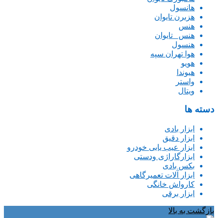
هانسول
هزبرن تایوان
هنس
هنس _تایوان
هنسول
هوا تهران سپه
هویو
هیوندا
واستر
ویتال
دسته ها
ابزار بادی
ابزار دقیق
ابزار عیب یابی خودرو
ابزارگاراژی ودستی
بکس بادی
ابزار آلات تعمیرگاهی
کارواش خانگی
ابزار برقی
بازگشت به بالا