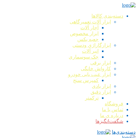
دسته‌بندی کالاها
ابزار آلات تعمیرگاهی
آچار آلات
ابزار مخصوص
جعبه بکس
ابزارگاراژی ودستی
انبر آلات
جک سوسماری
ابزار برقی
کارواش خانگی
ابزار عیب یابی خودرو
کمپرس سنج
ابزار بادی
ابزار دقیق
ترکمتر
فروشگاه
تماس با ما
درباره ی ما
شگفت‌انگیزها
دسته‌بندی‌ها