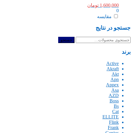
1,600,000
تومان
0
مقایسه
جستجو در نتایج
جستجو
جستجو
برای:
برند
Active
Akraft
Akt
Apn
Appex
Asa
AZD
Boss
Bs
Cat
ELLITE
Flink
Frank
Genius