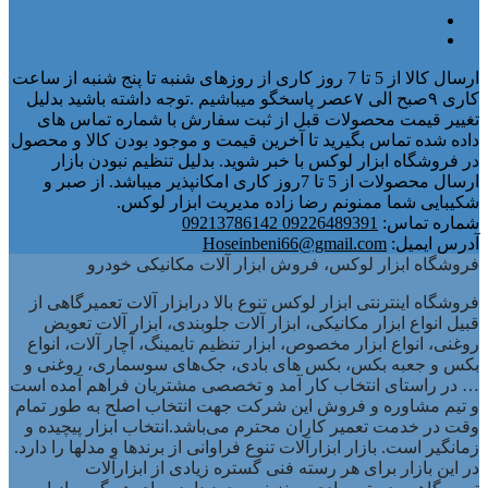
ارسال کالا از 5 تا 7 روز کاری از روزهای شنبه تا پنج شنبه از ساعت
کاری ۹صبح الی ۷عصر پاسخگو میباشیم .توجه داشته باشید بدلیل
تغییر قیمت محصولات قبل از ثبت سفارش با شماره تماس های
داده شده تماس بگیرید تا آخرین قیمت و موجود بودن کالا و محصول
در فروشگاه ابزار لوکس با خبر شوید. بدلیل تنظیم نبودن بازار
ارسال محصولات از 5 تا 7روز کاری امکانپذیر میباشد. از صبر و
شکیبایی شما ممنونم رضا زاده مدیریت ابزار لوکس.
شماره تماس:
09226489391 09213786142
آدرس ایمیل:
Hoseinbeni66@gmail.com
فروشگاه ابزار لوکس، فروش ابزار آلات مکانیکی خودرو
فروشگاه اینترنتی ابزار لوکس تنوع بالا درابزار آلات تعمیرگاهی از
قبیل انواع ابزار مکانیکی، ابزار آلات جلوبندی، ابزار آلات تعویض
روغنی، انواع ابزار مخصوص، ابزار تنظیم تایمینگ، آچار آلات، انواع
بکس و جعبه بکس، بکس های بادی، جک‌های سوسماری، روغنی و
… در راستای انتخاب کار آمد و تخصصی مشتریان فراهم آمده است
و تیم مشاوره و فروش این شرکت جهت انتخاب اصلح به طور تمام
وقت در خدمت تعمیر کاران محترم می‌باشد.انتخاب ابزار پیچیده و
زمانگیر است. بازار ابزارآلات تنوع فراوانی از برندها و مدلها را دارد.
در این بازار برای هر رسته فنی گستره زیادی از ابزارآلات