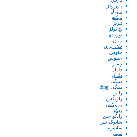
پاورتولز
تاپتول
تاپکس
تبریز
تچ تولز
تورنادو
تیتان
جک ایران
جنوس
جنیوس
چملر
دامار
داناکو
دینگی
دینگی.dingi
رابین
راویکس
رونیکس
ریکو
زانگو چین
ساتوک چین
سایموند
سپهر