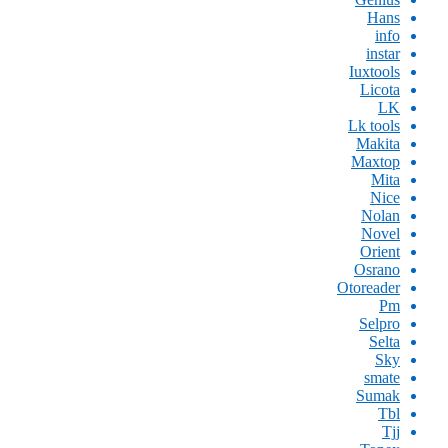
Hans
info
instar
Iuxtools
Licota
LK
Lk tools
Makita
Maxtop
Mita
Nice
Nolan
Novel
Orient
Osrano
Otoreader
Pm
Selpro
Selta
Sky
smate
Sumak
Tbl
Tjj