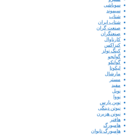
سوباشی
سیموند
شتاب
شتاب ایران
صنعت گران
صنعتگران
کارناوال
کنزاکس
کینگ تولز
گوانجو
گوانکو
لیکوتا
مارشال
مستر
مفید
نوبل
نووا
نوین پارس
نیوتن دینگی
نیوتن هزبرن
هافنر
هامبورگ
هامبورگ تایوان