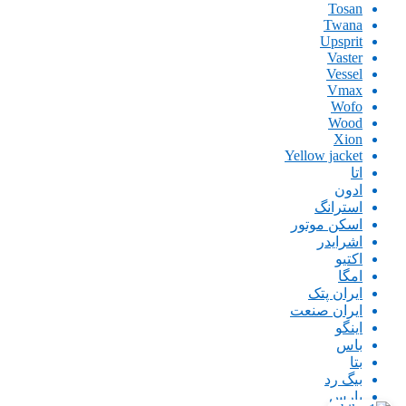
Tosan
Twana
Upsprit
Vaster
Vessel
Vmax
Wofo
Wood
Xion
Yellow jacket
اتا
ادون
استرانگ
اسکن موتور
اشرایدر
اکتیو
امگا
ایران پتک
ایران صنعت
اینگو
باس
بتا
بیگ رد
پارس