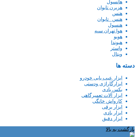
هانسول
هزبرن تایوان
هنس
هنس _تایوان
هنسول
هوا تهران سپه
هویو
هیوندا
واستر
ویتال
دسته ها
ابزار عیب یابی خودرو
ابزارگاراژی ودستی
بکس بادی
ابزار آلات تعمیرگاهی
کارواش خانگی
ابزار برقی
ابزار بادی
ابزار دقیق
بازگشت به بالا