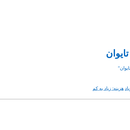
اد
هزینه: زیاد به کم