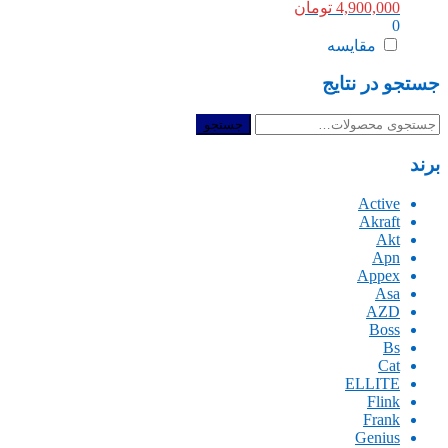
4,900,000
تومان
0
مقایسه
جستجو در نتایج
جستجو
جستجو
برای:
برند
Active
Akraft
Akt
Apn
Appex
Asa
AZD
Boss
Bs
Cat
ELLITE
Flink
Frank
Genius