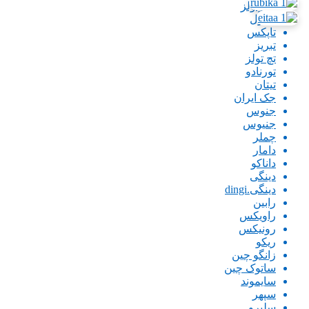
پاورتولز
تاپتول
تاپکس
تبریز
تچ تولز
تورنادو
تیتان
جک ایران
جنوس
جنیوس
چملر
دامار
داناکو
دینگی
دینگی.dingi
رابین
راویکس
رونیکس
ریکو
زانگو چین
ساتوک چین
سایموند
سپهر
سلپرو