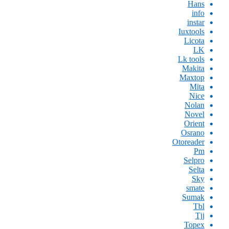
Hans
info
instar
Iuxtools
Licota
LK
Lk tools
Makita
Maxtop
Mita
Nice
Nolan
Novel
Orient
Osrano
Otoreader
Pm
Selpro
Selta
Sky
smate
Sumak
Tbl
Tjj
Topex