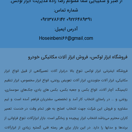
از صبر و شکیبایی شما ممنونم رضا زاده مدیریت ابزار لوکس.
شماره تماس:
09226489391 09213786142
آدرس ایمیل:
Hoseinbeni66@gmail.com
فروشگاه ابزار لوکس، فروش ابزار آلات مکانیکی خودرو
فروشگاه اینترنتی ابزار لوکس تنوع بالا درابزار آلات تعمیرگاهی از قبیل انواع ابزار
مکانیکی، ابزار آلات جلوبندی، ابزار آلات تعویض روغنی، انواع ابزار مخصوص، ابزار تنظیم
تایمینگ، آچار آلات، انواع بکس و جعبه بکس، بکس های بادی، جک‌های سوسماری،
روغنی و … در راستای انتخاب کار آمد و تخصصی مشتریان فراهم آمده است و تیم
مشاوره و فروش این شرکت جهت انتخاب اصلح به طور تمام وقت در خدمت تعمیر
کاران محترم می‌باشد.انتخاب ابزار پیچیده و زمانگیر است. بازار ابزارآلات تنوع فراوانی از
برندها و مدلها را دارد. در این بازار برای هر رسته فنی گستره زیادی از ابزارآلات