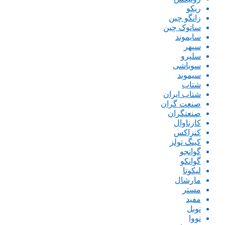
ریکو
زانگو چین
ساتوک چین
سایموند
سپهر
سلپرو
سوباشی
سیموند
شتاب
شتاب ایران
صنعت گران
صنعتگران
کارناوال
کنزاکس
کینگ تولز
گوانجو
گوانکو
لیکوتا
مارشال
مستر
مفید
نوبل
نووا