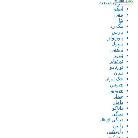
ایران صنعت
اینگو
باس
بتا
بیگ رد
پارس
پاورتولز
تاپتول
تاپکس
تبریز
تچ تولز
تورنادو
تیتان
جک ایران
جنوس
جنیوس
چملر
دامار
داناکو
دینگی
دینگی.dingi
رابین
راویکس
رونیکس