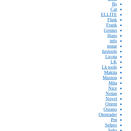
Bs
Cat
ELLITE
Flink
Frank
Genius
Hans
info
instar
Iuxtools
Licota
LK
Lk tools
Makita
Maxtop
Mita
Nice
Nolan
Novel
Orient
Osrano
Otoreader
Pm
Selpro
Selta