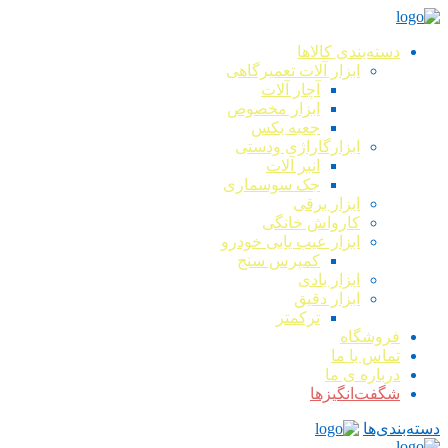
دسته‌بندی کالاها
ابزار آلات تعمیرگاهی
آچار آلات
ابزار مخصوص
جعبه بکس
ابزارگاراژی ودستی
انبر آلات
جک سوسماری
ابزار برقی
کارواش خانگی
ابزار عیب یابی خودرو
کمپرس سنج
ابزار بادی
ابزار دقیق
ترکمتر
فروشگاه
تماس با ما
درباره ی ما
شگفت‌انگیزها
دسته‌بندی‌ها