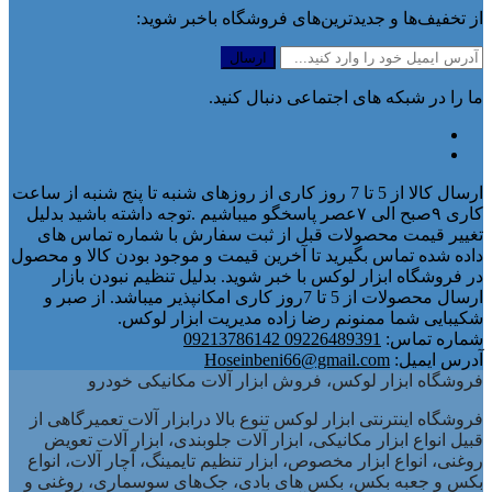
از تخفیف‌ها و جدیدترین‌های فروشگاه باخبر شوید:
ما را در شبکه های اجتماعی دنبال کنید.
ارسال کالا از 5 تا 7 روز کاری از روزهای شنبه تا پنج شنبه از ساعت
کاری ۹صبح الی ۷عصر پاسخگو میباشیم .توجه داشته باشید بدلیل
تغییر قیمت محصولات قبل از ثبت سفارش با شماره تماس های
داده شده تماس بگیرید تا آخرین قیمت و موجود بودن کالا و محصول
در فروشگاه ابزار لوکس با خبر شوید. بدلیل تنظیم نبودن بازار
ارسال محصولات از 5 تا 7روز کاری امکانپذیر میباشد. از صبر و
شکیبایی شما ممنونم رضا زاده مدیریت ابزار لوکس.
شماره تماس:
09226489391 09213786142
آدرس ایمیل:
Hoseinbeni66@gmail.com
فروشگاه ابزار لوکس، فروش ابزار آلات مکانیکی خودرو
فروشگاه اینترنتی ابزار لوکس تنوع بالا درابزار آلات تعمیرگاهی از
قبیل انواع ابزار مکانیکی، ابزار آلات جلوبندی، ابزار آلات تعویض
روغنی، انواع ابزار مخصوص، ابزار تنظیم تایمینگ، آچار آلات، انواع
بکس و جعبه بکس، بکس های بادی، جک‌های سوسماری، روغنی و