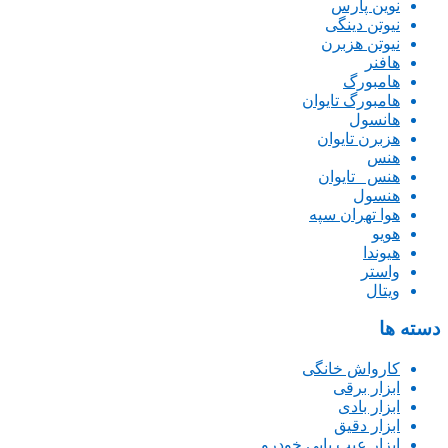
نوین پارس
نیوتن دینگی
نیوتن هزبرن
هافنر
هامبورگ
هامبورگ تایوان
هانسول
هزبرن تایوان
هنس
هنس _تایوان
هنسول
هوا تهران سپه
هویو
هیوندا
واستر
ویتال
دسته ها
کارواش خانگی
ابزار برقی
ابزار بادی
ابزار دقیق
ابزار عیب یابی خودرو