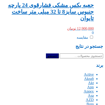
جعبه بکس مشکی فشارقوی 24 پارچه
جنیوس سایز8 تا 32 میلی متر ساخت
تایوان
12,900,000
تومان
0
مقایسه
جستجو در نتایج
جستجو
جستجو
برای:
برند
Active
Akraft
Akt
Apn
Appex
Asa
AZD
Boss