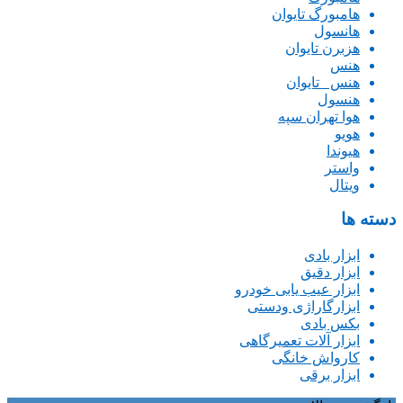
هامبورگ تایوان
هانسول
هزبرن تایوان
هنس
هنس _تایوان
هنسول
هوا تهران سپه
هویو
هیوندا
واستر
ویتال
دسته ها
ابزار بادی
ابزار دقیق
ابزار عیب یابی خودرو
ابزارگاراژی ودستی
بکس بادی
ابزار آلات تعمیرگاهی
کارواش خانگی
ابزار برقی