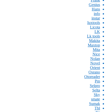
Frank
Genius
Hans
info
instar
Iuxtools
Licota
LK
Lk tools
Makita
Maxtop
Mita
Nice
Nolan
Novel
Orient
Osrano
Otoreader
Pm
Selpro
Selta
Sky
smate
Sumak
Tbl