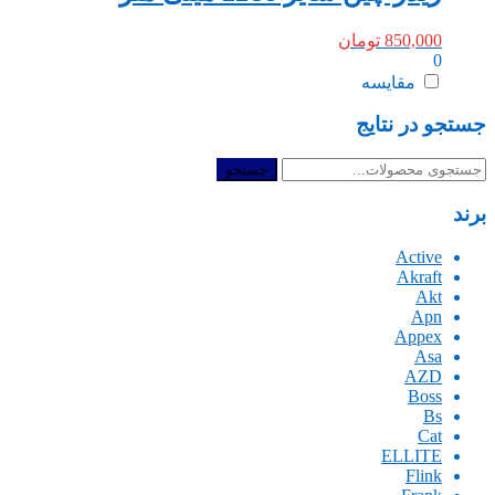
850,000
تومان
0
مقایسه
جستجو در نتایج
جستجو
جستجو
برای:
برند
Active
Akraft
Akt
Apn
Appex
Asa
AZD
Boss
Bs
Cat
ELLITE
Flink