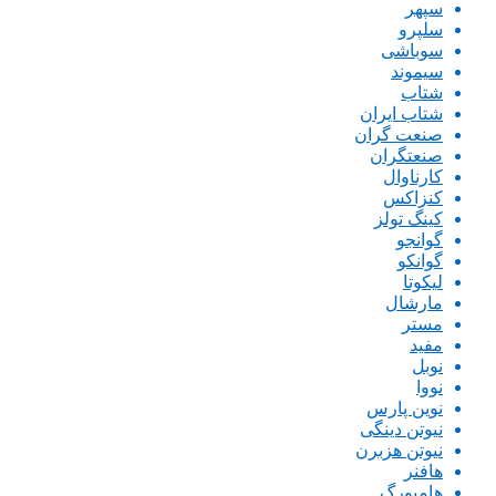
سپهر
سلپرو
سوباشی
سیموند
شتاب
شتاب ایران
صنعت گران
صنعتگران
کارناوال
کنزاکس
کینگ تولز
گوانجو
گوانکو
لیکوتا
مارشال
مستر
مفید
نوبل
نووا
نوین پارس
نیوتن دینگی
نیوتن هزبرن
هافنر
هامبورگ