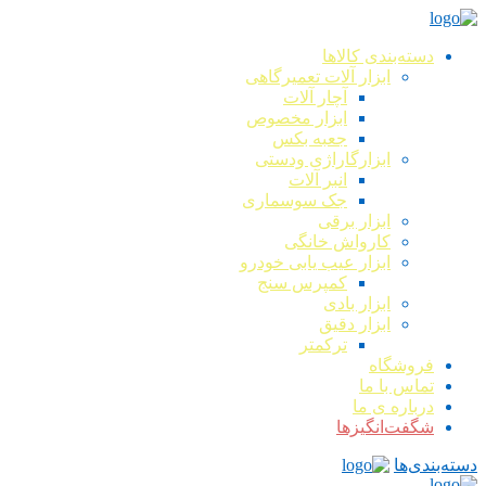
دسته‌بندی کالاها
ابزار آلات تعمیرگاهی
آچار آلات
ابزار مخصوص
جعبه بکس
ابزارگاراژی ودستی
انبر آلات
جک سوسماری
ابزار برقی
کارواش خانگی
ابزار عیب یابی خودرو
کمپرس سنج
ابزار بادی
ابزار دقیق
ترکمتر
فروشگاه
تماس با ما
درباره ی ما
شگفت‌انگیزها
دسته‌بندی‌ها