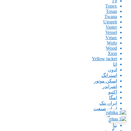
Tjj
Topex
Tosan
Twana
Upsprit
Vaster
Vessel
Vmax
Wofo
Wood
Xion
Yellow jacket
اتا
ادون
استرانگ
اسکن موتور
اشرایدر
اکتیو
امگا
ایران پتک
ایران صنعت
اینگو
باس
بتا
بیگ رد