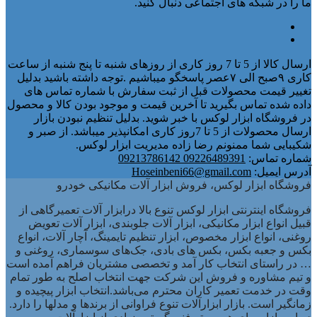
ما را در شبکه های اجتماعی دنبال کنید.
ارسال کالا از 5 تا 7 روز کاری از روزهای شنبه تا پنج شنبه از ساعت
کاری ۹صبح الی ۷عصر پاسخگو میباشیم .توجه داشته باشید بدلیل
تغییر قیمت محصولات قبل از ثبت سفارش با شماره تماس های
داده شده تماس بگیرید تا آخرین قیمت و موجود بودن کالا و محصول
در فروشگاه ابزار لوکس با خبر شوید. بدلیل تنظیم نبودن بازار
ارسال محصولات از 5 تا 7روز کاری امکانپذیر میباشد. از صبر و
شکیبایی شما ممنونم رضا زاده مدیریت ابزار لوکس.
شماره تماس:
09226489391 09213786142
آدرس ایمیل:
Hoseinbeni66@gmail.com
فروشگاه ابزار لوکس، فروش ابزار آلات مکانیکی خودرو
فروشگاه اینترنتی ابزار لوکس تنوع بالا درابزار آلات تعمیرگاهی از
قبیل انواع ابزار مکانیکی، ابزار آلات جلوبندی، ابزار آلات تعویض
روغنی، انواع ابزار مخصوص، ابزار تنظیم تایمینگ، آچار آلات، انواع
بکس و جعبه بکس، بکس های بادی، جک‌های سوسماری، روغنی و
… در راستای انتخاب کار آمد و تخصصی مشتریان فراهم آمده است
و تیم مشاوره و فروش این شرکت جهت انتخاب اصلح به طور تمام
وقت در خدمت تعمیر کاران محترم می‌باشد.انتخاب ابزار پیچیده و
زمانگیر است. بازار ابزارآلات تنوع فراوانی از برندها و مدلها را دارد.