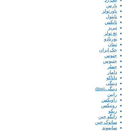
پارس
پاورتولز
تاپتول
تاپکس
تبریز
تچ تولز
تورنادو
تیتان
جک ایران
جنوس
جنیوس
چملر
دامار
داناکو
دینگی
دینگی.dingi
رابین
راویکس
رونیکس
ریکو
زانگو چین
ساتوک چین
سایموند