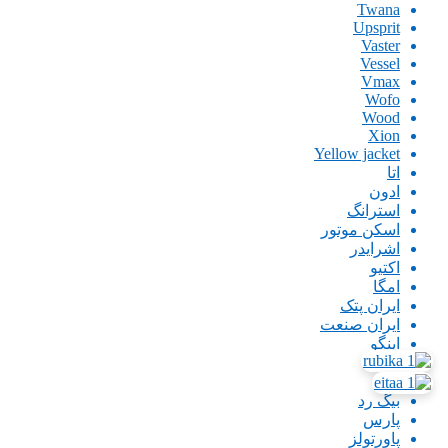
Twana
Upsprit
Vaster
Vessel
Vmax
Wofo
Wood
Xion
Yellow jacket
اتا
ادون
استرانگ
اسکن موتور
اشرایدر
اکتیو
امگا
ایران پتک
ایران صنعت
اینگو
باس
بتا
بیگ رد
پارس
پاورتولز