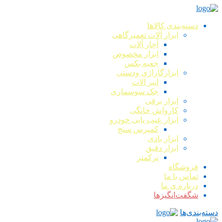
دسته‌بندی کالاها
ابزار آلات تعمیرگاهی
آچار آلات
ابزار مخصوص
جعبه بکس
ابزارگاراژی ودستی
انبر آلات
جک سوسماری
ابزار برقی
کارواش خانگی
ابزار عیب یابی خودرو
کمپرس سنج
ابزار بادی
ابزار دقیق
ترکمتر
فروشگاه
تماس با ما
درباره ی ما
شگفت‌انگیزها
دسته‌بندی‌ها