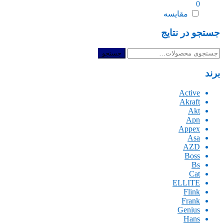
0
مقایسه
جستجو در نتایج
جستجو
جستجو
برای:
برند
Active
Akraft
Akt
Apn
Appex
Asa
AZD
Boss
Bs
Cat
ELLITE
Flink
Frank
Genius
Hans