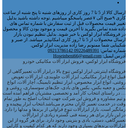
ارسال کالا از 5 تا 7 روز کاری از روزهای شنبه تا پنج شنبه از ساعت
کاری ۹صبح الی ۷عصر پاسخگو میباشیم .توجه داشته باشید بدلیل
تغییر قیمت محصولات قبل از ثبت سفارش با شماره تماس های
داده شده تماس بگیرید تا آخرین قیمت و موجود بودن کالا و محصول
در فروشگاه ابزار لوکس با خبر شوید. بدلیل تنظیم نبودن بازار
ارسال محصولات از 5 تا 7روز کاری امکانپذیر میباشد. از صبر و
شکیبایی شما ممنونم رضا زاده مدیریت ابزار لوکس.
شماره تماس:
09226489391 09213786142
آدرس ایمیل:
Hoseinbeni66@gmail.com
فروشگاه ابزار لوکس، فروش ابزار آلات مکانیکی خودرو
فروشگاه اینترنتی ابزار لوکس تنوع بالا درابزار آلات تعمیرگاهی از
قبیل انواع ابزار مکانیکی، ابزار آلات جلوبندی، ابزار آلات تعویض
روغنی، انواع ابزار مخصوص، ابزار تنظیم تایمینگ، آچار آلات، انواع
بکس و جعبه بکس، بکس های بادی، جک‌های سوسماری، روغنی و
… در راستای انتخاب کار آمد و تخصصی مشتریان فراهم آمده است
و تیم مشاوره و فروش این شرکت جهت انتخاب اصلح به طور تمام
وقت در خدمت تعمیر کاران محترم می‌باشد.انتخاب ابزار پیچیده و
زمانگیر است. بازار ابزارآلات تنوع فراوانی از برندها و مدلها را دارد.
در این بازار برای هر رسته فنی گستره زیادی از ابزارآلات
تعمیرگاهی، دستی، بادی و بنزینی وجود دارد. برای هر گروه از این
ابزارآلات برندهای بسیاری وجود دارند که هر کدام کیفیت و کارایی