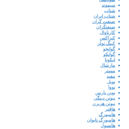
سیموند
شتاب
شتاب ایران
صنعت گران
صنعتگران
کارناوال
کنزاکس
کینگ تولز
گوانجو
گوانکو
لیکوتا
مارشال
مستر
مفید
نوبل
نووا
نوین پارس
نیوتن دینگی
نیوتن هزبرن
هافنر
هامبورگ
هامبورگ تایوان
هانسول