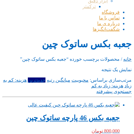
ابزار دقیق
ترکمتر
فروشگاه
تماس با ما
درباره ی ما
شگفت‌انگیزها
جعبه بکس ساتوک چین
خانه
/ محصولات برچسب خورده “جعبه بکس ساتوک چین”
نمایش یک نتیجه
مرتب‌سازی براساس:
محبوبیت
میانگین رتبه
جدیدترین
هزینه: کم به
زیاد
هزینه: زیاد به کم
جستجوی پیشرفته
جعبه بکس 46 پارچه ساتوک چین
800,000
تومان