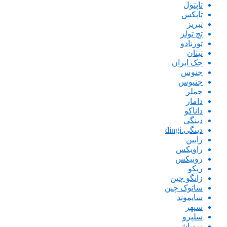
تاپتول
تاپکس
تبریز
تچ تولز
تورنادو
تیتان
جک ایران
جنوس
جنیوس
چملر
دامار
داناکو
دینگی
دینگی.dingi
رابین
راویکس
رونیکس
ریکو
زانگو چین
ساتوک چین
سایموند
سپهر
سلپرو
سوباشی