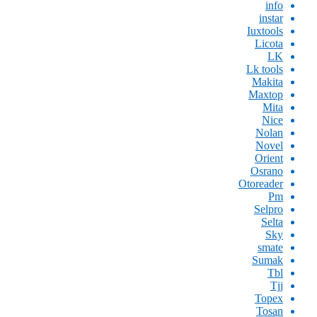
info
instar
Iuxtools
Licota
LK
Lk tools
Makita
Maxtop
Mita
Nice
Nolan
Novel
Orient
Osrano
Otoreader
Pm
Selpro
Selta
Sky
smate
Sumak
Tbl
Tjj
Topex
Tosan