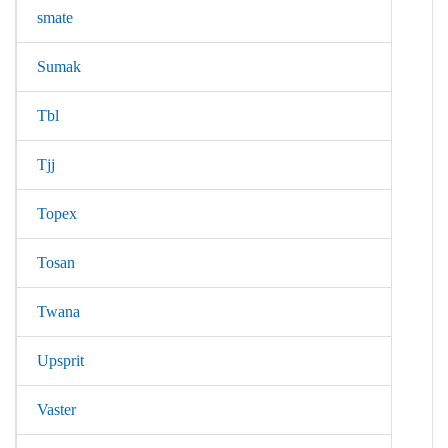
smate
Sumak
Tbl
Tjj
Topex
Tosan
Twana
Upsprit
Vaster