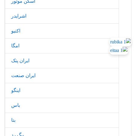
اسکن موتور
اشرایدر
اکتیو
امگا
ایران پتک
ایران صنعت
اینگو
باس
بتا
بیگ رد