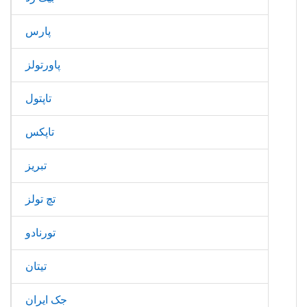
پارس
پاورتولز
تاپتول
تاپکس
تبریز
تچ تولز
تورنادو
تیتان
جک ایران