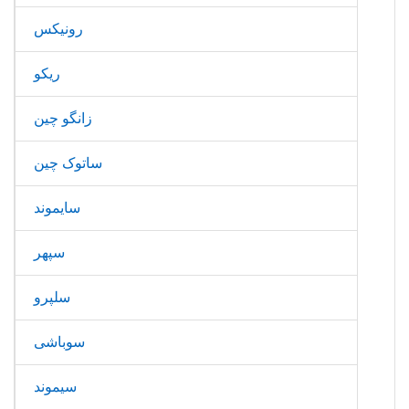
رونیکس
ریکو
زانگو چین
ساتوک چین
سایموند
سپهر
سلپرو
سوباشی
سیموند