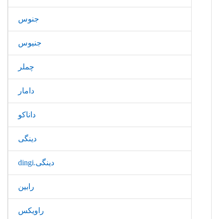
جنوس
جنیوس
چملر
دامار
داناکو
دینگی
دینگی.dingi
رابین
راویکس