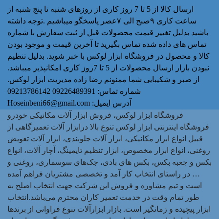
ارسال کالا از 5 تا 7 روز کاری از روزهای شنبه تا پنج شنبه از
ساعت کاری ۹صبح الی ۷عصر پاسخگو میباشیم .توجه داشته
باشید بدلیل تغییر قیمت محصولات قبل از ثبت سفارش با شماره
تماس های داده شده تماس بگیرید تا آخرین قیمت و موجود بودن
کالا و محصول در فروشگاه ابزار لوکس با خبر شوید. بدلیل تنظیم
نبودن بازار ارسال محصولات از 5 تا 7روز کاری امکانپذیر میباشد.
از صبر و شکیبایی شما ممنونم رضا زاده مدیریت ابزار لوکس.
شماره تماس:
09226489391 09213786142
آدرس ایمیل:
Hoseinbeni66@gmail.com
فروشگاه ابزار لوکس، فروش ابزار آلات مکانیکی خودرو
فروشگاه اینترنتی ابزار لوکس تنوع بالا درابزار آلات تعمیرگاهی از
قبیل انواع ابزار مکانیکی، ابزار آلات جلوبندی، ابزار آلات تعویض
روغنی، انواع ابزار مخصوص، ابزار تنظیم تایمینگ، آچار آلات، انواع
بکس و جعبه بکس، بکس های بادی، جک‌های سوسماری، روغنی و
… در راستای انتخاب کار آمد و تخصصی مشتریان فراهم آمده
است و تیم مشاوره و فروش این شرکت جهت انتخاب اصلح به
طور تمام وقت در خدمت تعمیر کاران محترم می‌باشد.انتخاب
ابزار پیچیده و زمانگیر است. بازار ابزارآلات تنوع فراوانی از برندها