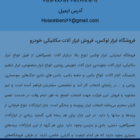
09226489391 09213786142
آدرس ایمیل:
Hoseinbeni66@gmail.com
فروشگاه ابزار لوکس، فروش ابزار آلات مکانیکی خودرو
فروشگاه اینترنتی ابزار لوکس تنوع بالا درابزار آلات تعمیرگاهی از قبیل انواع ابزار
مکانیکی، ابزار آلات جلوبندی، ابزار آلات تعویض روغنی، انواع ابزار مخصوص، ابزار تنظیم
تایمینگ، آچار آلات، انواع بکس و جعبه بکس، بکس های بادی، جک‌های سوسماری،
روغنی و … در راستای انتخاب کار آمد و تخصصی مشتریان فراهم آمده است و تیم
مشاوره و فروش این شرکت جهت انتخاب اصلح به طور تمام وقت در خدمت تعمیر
کاران محترم می‌باشد.انتخاب ابزار پیچیده و زمانگیر است. بازار ابزارآلات تنوع فراوانی از
برندها و مدلها را دارد. در این بازار برای هر رسته فنی گستره زیادی از ابزارآلات
تعمیرگاهی، دستی، بادی و بنزینی وجود دارد. برای هر گروه از این ابزارآلات برندهای
بسیاری وجود دارند که هر کدام کیفیت و کارایی خاصی دارند. از طرفی فروشگاه‌های